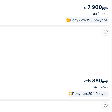
7 900
от
руб.
за 1 ночь
Получите
395 бонусов
5 880
от
руб.
за 1 ночь
Получите
294 бонуса