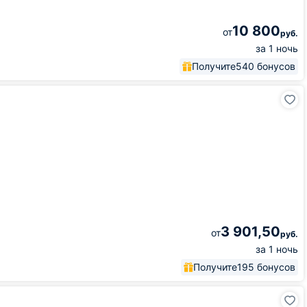
10 800
от
руб.
за 1 ночь
Получите
540 бонусов
3 901,50
от
руб.
за 1 ночь
Получите
195 бонусов