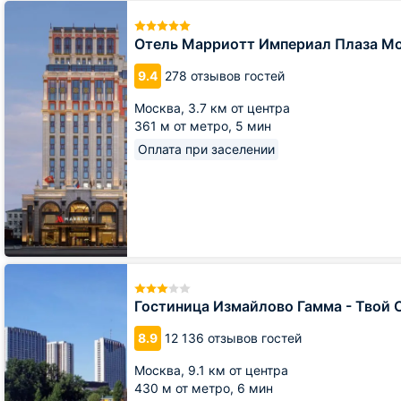
Отель
Марриотт
Империал
Отель Марриотт Империал Плаза М
Плаза
Москва
9.4
278 отзывов гостей
Москва,
3.7 км от центра
361 м от метро,
5 мин
Оплата при заселении
Гостиница
Измайлово
Гамма
Гостиница Измайлово Гамма - Твой 
-
Твой
8.9
12 136 отзывов гостей
Отель
Москва,
9.1 км от центра
430 м от метро,
6 мин