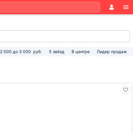
2 000
до
3 000
руб.
5 звёзд
В центре
Лидер продаж