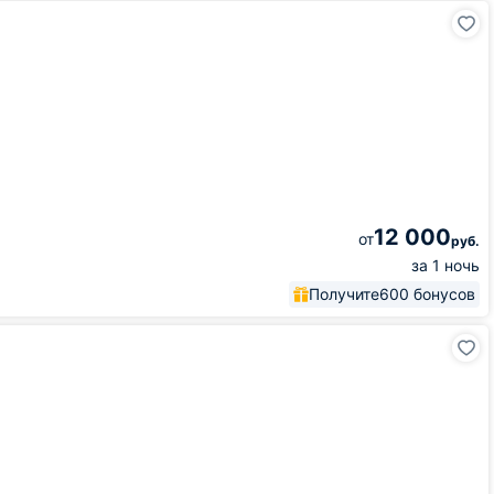
12 000
от
руб.
за 1 ночь
Получите
600 бонусов