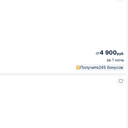
4 900
от
руб.
за 1 ночь
Получите
245 бонусов