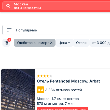
Москва
Даты неизвестны
Популярные
1
Удобства в номере
Цена
Отели
от
3 000
Отель
Pentahotel
Moscow,
Отель Pentahotel Moscow, Arbat
Arbat
9.4
3 386 отзывов гостей
Москва,
1.7 км от центра
578 м от метро,
7 мин
Сезонное предложение -10%