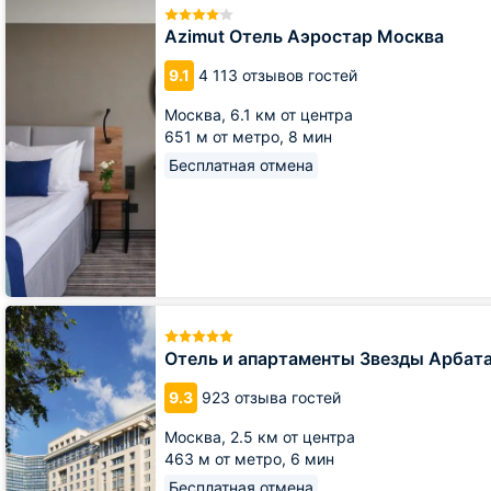
Отель
Аэростар
Azimut Отель Аэростар Москва
Москва
9.1
4 113 отзывов гостей
Москва,
6.1 км от центра
651 м от метро,
8 мин
Бесплатная отмена
Отель
и
апартаменты
Отель и апартаменты Звезды Арбат
Звезды
Арбата
9.3
923 отзыва гостей
Москва,
2.5 км от центра
463 м от метро,
6 мин
Бесплатная отмена