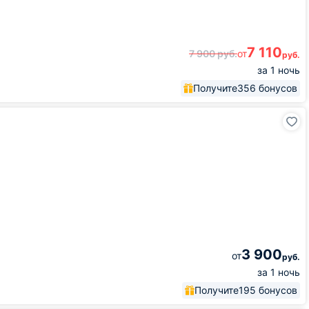
7 110
7 900
руб.
от
руб.
за 1 ночь
Получите
356 бонусов
3 900
от
руб.
за 1 ночь
Получите
195 бонусов