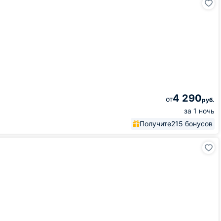
4 290
от
руб.
за 1 ночь
Получите
215 бонусов