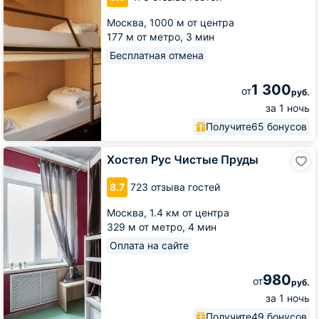
Небо
Москва,
1000 м от центра
177 м от метро,
3 мин
Бесплатная отмена
1 300
от
руб.
за 1 ночь
Получите
65 бонусов
Хостел
Хостел Рус Чистые Пруды
Рус
Чистые
8.7
723 отзыва гостей
Пруды
Москва,
1.4 км от центра
329 м от метро,
4 мин
Оплата на сайте
980
от
руб.
за 1 ночь
Получите
49 бонусов