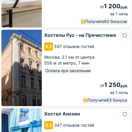
1 200
от
руб.
за 1 ночь
Получите
60 бонусов
Хостелы
Хостелы Рус - на Пречистенке
Рус
-
9.3
597 отзывов гостей
на
Пречистенке
Москва,
2.1 км от центра
556 м от метро,
7 мин
Оплата при заселении
1 250
от
руб.
за 1 ночь
Получите
63 бонуса
Хостел
Хостел Анохин
Анохин
9.3
347 отзывов гостей