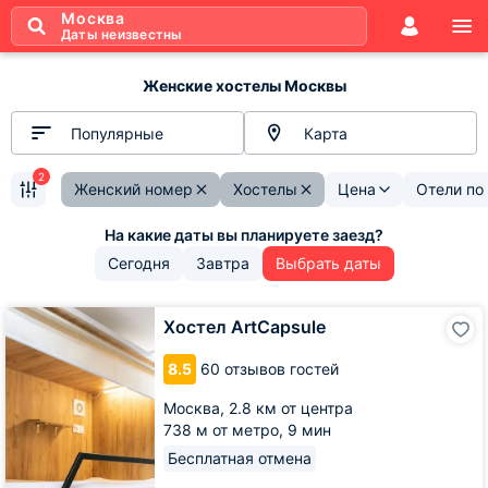
Москва
Даты неизвестны
Женские хостелы Москвы
Популярные
Карта
2
Женский номер
Хостелы
Цена
Отели по
Сегодня
Завтра
Выбрать даты
Хостел
Хостел ArtCapsule
ArtCapsule
8.5
60 отзывов гостей
Москва,
2.8 км от центра
738 м от метро,
9 мин
Бесплатная отмена