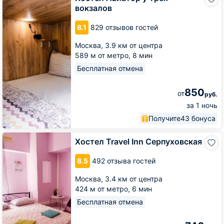
Авиатор
вокзалов
у
Трех
8.1
829 отзывов гостей
вокзалов
Москва,
3.9 км от центра
589 м от метро,
8 мин
Бесплатная отмена
850
от
руб.
за 1 ночь
Получите
43 бонуса
Хостел
Хостел Travel Inn Серпуховская
Travel
Inn
8.5
492 отзыва гостей
Серпуховская
Москва,
3.4 км от центра
424 м от метро,
6 мин
Бесплатная отмена