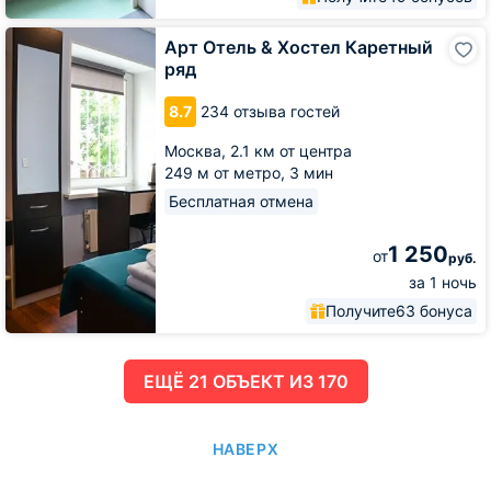
Арт
Арт Отель & Хостел Каретный
Отель
ряд
&
Хостел
8.7
234 отзыва гостей
Каретный
ряд
Москва,
2.1 км от центра
249 м от метро,
3 мин
Бесплатная отмена
1 250
от
руб.
за 1 ночь
Получите
63 бонуса
ЕЩË 21 ОБЪЕКТ ИЗ 170
НАВЕРХ