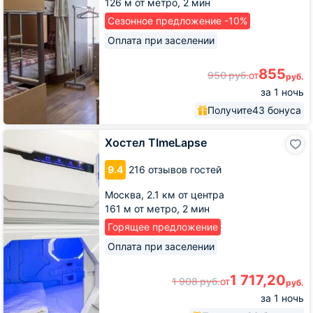
126 м от метро,
2 мин
Сезонное предложение -10%
Оплата при заселении
855
950
руб.
от
руб.
за 1 ночь
Получите
43 бонуса
Хостел
Хостел TImeLapse
TImeLapse
9.4
216 отзывов гостей
Москва,
2.1 км от центра
161 м от метро,
2 мин
Горящее предложение
Оплата при заселении
1 717,20
1 908
руб.
от
руб.
за 1 ночь