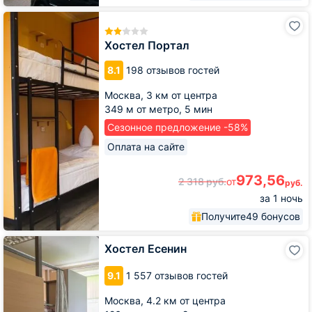
Хостел
Портал
Хостел Портал
8.1
198 отзывов гостей
Москва,
3 км от центра
349 м от метро,
5 мин
Сезонное предложение -58%
Оплата на сайте
973,56
2 318
руб.
от
руб.
за 1 ночь
Получите
49 бонусов
Хостел
Хостел Есенин
Есенин
9.1
1 557 отзывов гостей
Москва,
4.2 км от центра