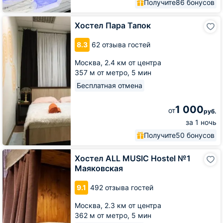
Получите
86 бонусов
Хостел
Хостел Пара Тапок
Пара
Тапок
8.3
62 отзыва гостей
Москва,
2.4 км от центра
357 м от метро,
5 мин
Бесплатная отмена
1 000
от
руб.
за 1 ночь
Получите
50 бонусов
Хостел
Хостел ALL MUSIC Hostel №1
ALL
Маяковская
MUSIC
Hostel
9.1
492 отзыва гостей
№1
Маяковская
Москва,
2.3 км от центра
362 м от метро,
5 мин