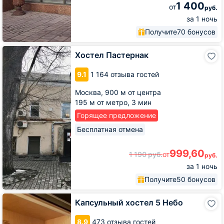
1 400
от
руб.
за 1 ночь
Получите
70 бонусов
Хостел
Хостел Пастернак
Пастернак
9.1
1 164 отзыва гостей
Москва,
900 м от центра
195 м от метро,
3 мин
Горящее предложение
Бесплатная отмена
999,60
1 190
руб.
от
руб.
за 1 ночь
Получите
50 бонусов
Капсульный
Капсульный хостел 5 Небо
хостел
5
8.9
473 отзыва гостей