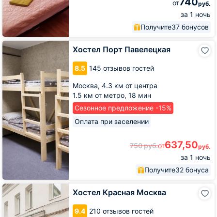
740
от
руб.
за 1 ночь
Получите
37 бонусов
Хостел
Хостел Порт Павелецкая
Порт
Павелецкая
8.5
145 отзывов гостей
Москва,
4.3 км от центра
1.5 км от метро,
18 мин
Сезонное предложение -15%
Оплата при заселении
637,50
750
руб.
от
руб.
за 1 ночь
Получите
32 бонуса
Хостел
Хостел Красная Москва
Красная
Москва
9.4
210 отзывов гостей