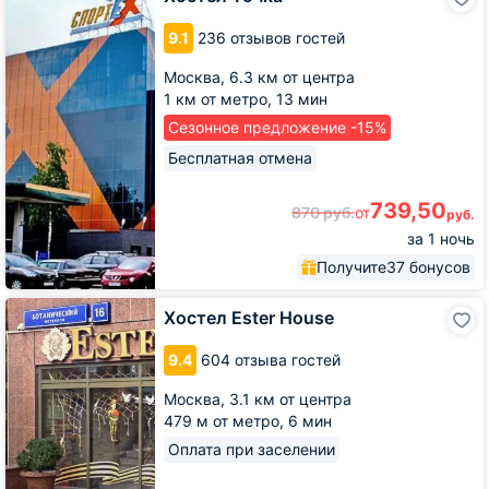
Точка
9.1
236 отзывов гостей
Москва,
6.3 км от центра
1 км от метро,
13 мин
Сезонное предложение -15%
Бесплатная отмена
739,50
870
руб.
от
руб.
за 1 ночь
Получите
37 бонусов
Хостел
Хостел Ester House
Ester
House
9.4
604 отзыва гостей
Москва,
3.1 км от центра
479 м от метро,
6 мин
Оплата при заселении