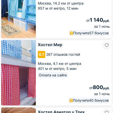
Москва,
14.2 км от центра
957 м от метро,
12 мин
1 140
от
руб.
за 1 ночь
Получите
57 бонусов
Хостел
Хостел Мир
Мир
8.7
267 отзывов гостей
Москва,
4.1 км от центра
401 м от метро,
5 мин
Оплата на сайте
800
от
руб.
за 1 ночь
Получите
40 бонусов
Хостел
Хостел Авиатор у Трех