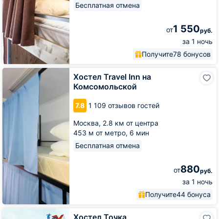
Бесплатная отмена
1 550
от
руб.
за 1 ночь
Получите
78 бонусов
Хостел
Хостел Travel Inn на
Travel
Комсомольской
Inn
на
7.8
1 109 отзывов гостей
Комсомольской
Москва,
2.8 км от центра
453 м от метро,
6 мин
Бесплатная отмена
880
от
руб.
за 1 ночь
Получите
44 бонуса
Хостел
Хостел Точка