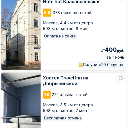
Hotelhot Красносельская
типа
Hotelhot
6.6
378 отзывов гостей
Красносельская
Москва,
4.4 км от центра
593 м от метро,
8 мин
Оплата на сайте
400
от
руб.
за 1 ночь
Получите
20 бонусов
Хостел
Хостел Travel Inn на
Travel
Добрынинской
Inn
на
7.9
272 отзыва гостей
Добрынинской
Москва,
3.5 км от центра
508 м от метро,
7 мин
Бесплатная отмена