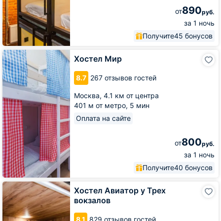
890
от
руб.
за 1 ночь
Получите
45 бонусов
Хостел
Хостел Мир
Мир
8.7
267 отзывов гостей
Москва,
4.1 км от центра
401 м от метро,
5 мин
Оплата на сайте
800
от
руб.
за 1 ночь
Получите
40 бонусов
Хостел
Хостел Авиатор у Трех
Авиатор
вокзалов
у
Трех
8.1
829 отзывов гостей
вокзалов