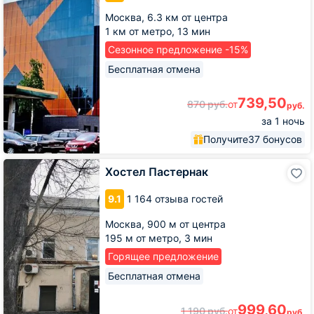
Москва,
6.3 км от центра
1 км от метро,
13 мин
Сезонное предложение -15%
Бесплатная отмена
739,50
870
руб.
от
руб.
за 1 ночь
Получите
37 бонусов
Хостел
Хостел Пастернак
Пастернак
9.1
1 164 отзыва гостей
Москва,
900 м от центра
195 м от метро,
3 мин
Горящее предложение
Бесплатная отмена
999,60
1 190
руб.
от
руб.