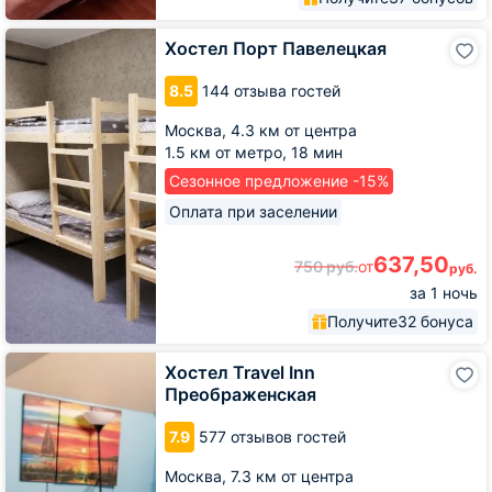
Хостел
Хостел Порт Павелецкая
Порт
Павелецкая
8.5
144 отзыва гостей
Москва,
4.3 км от центра
1.5 км от метро,
18 мин
Сезонное предложение -15%
Оплата при заселении
637,50
750
руб.
от
руб.
за 1 ночь
Получите
32 бонуса
Хостел
Хостел Travel Inn
Travel
Преображенская
Inn
Преображенская
7.9
577 отзывов гостей
Москва,
7.3 км от центра