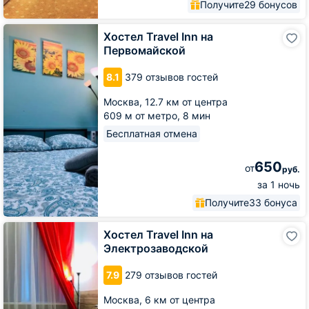
Получите
29 бонусов
Хостел
Хостел Travel Inn на
Travel
Первомайской
Inn
на
8.1
379 отзывов гостей
Первомайской
Москва,
12.7 км от центра
609 м от метро,
8 мин
Бесплатная отмена
650
от
руб.
за 1 ночь
Получите
33 бонуса
Хостел
Хостел Travel Inn на
Travel
Электрозаводской
Inn
на
7.9
279 отзывов гостей
Электрозаводской
Москва,
6 км от центра