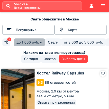
Москва
Даты неизвестны
Снять общежитие в Москве
Популярные
Карта
1
до
1 000
руб.
Отели
от
3 000
до
5 000
руб.
Сегодня
Завтра
Выбрать даты
Хостел
Хостел Railway Capsules
Railway
Capsules
9.3
88 отзывов гостей
Москва,
2.9 км от центра
414 м от метро,
5 мин
Оплата при заселении