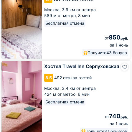
Москва,
3.9 км от центра
589 м от метро,
8 мин
Бесплатная отмена
850
от
руб.
за 1 ночь
Получите
43 бонуса
Хостел
Хостел Travel Inn Серпуховская
Travel
Inn
8.5
492 отзыва гостей
Серпуховская
Москва,
3.4 км от центра
424 м от метро,
6 мин
Бесплатная отмена
740
от
руб.
за 1 ночь
Получите
37 бонусов