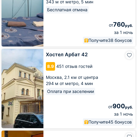
343 м от метро,
5 мин
Бесплатная отмена
760
от
руб.
за 1 ночь
Получите
38 бонусов
Хостел
Хостел Арбат 42
Арбат
42
8.9
451 отзыв гостей
Москва,
2.1 км от центра
294 м от метро,
4 мин
Оплата при заселении
900
от
руб.
за 1 ночь
Получите
45 бонусов
Хостел