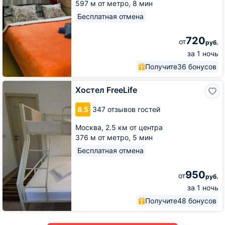
597 м от метро,
8 мин
Бесплатная отмена
720
от
руб.
за 1 ночь
Получите
36 бонусов
Хостел
Хостел FreeLife
FreeLife
8.5
347 отзывов гостей
Москва,
2.5 км от центра
376 м от метро,
5 мин
Бесплатная отмена
950
от
руб.
за 1 ночь
Получите
48 бонусов