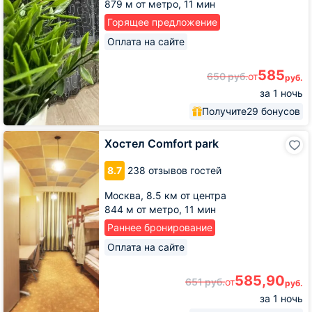
879 м от метро,
11 мин
Горящее предложение
Оплата на сайте
585
650
руб.
от
руб.
за 1 ночь
Получите
29 бонусов
Хостел
Хостел Comfort park
Comfort
park
8.7
238 отзывов гостей
Москва,
8.5 км от центра
844 м от метро,
11 мин
Раннее бронирование
Оплата на сайте
585,90
651
руб.
от
руб.
за 1 ночь