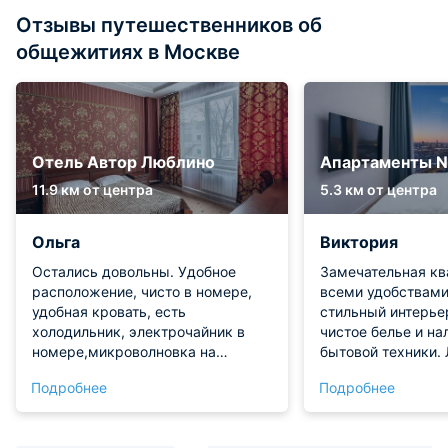
Отзывы путешественников об
общежитиях в Москве
Отель Автор Люблино
Апартаменты Ne
11.9 км от центра
5.3 км от центра
Ольга
Виктория
Остались довольны. Удобное
Замечательная кв
расположение, чисто в номере,
всеми удобствами
удобная кровать, есть
стильный интерье
холодильник, электрочайник в
чистое белье и на
номере,микроволновка на
бытовой техники.
этаже,а больше ничего и не надо
идеальная, всё по
Подробнее
Подробнее
было,.т.к приходили в номер
нашли ни одного м
только ночевать
прошел великолеп
спасибо!