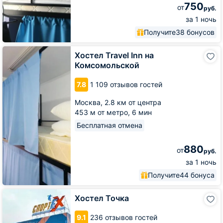
750
от
руб.
за 1 ночь
Получите
38 бонусов
Хостел
Хостел Travel Inn на
Travel
Комсомольской
Inn
на
7.8
1 109 отзывов гостей
Комсомольской
Москва,
2.8 км от центра
453 м от метро,
6 мин
Бесплатная отмена
880
от
руб.
за 1 ночь
Получите
44 бонуса
Хостел
Хостел Точка
Точка
9.1
236 отзывов гостей