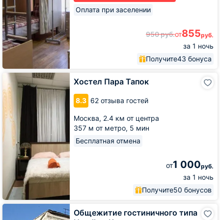
Оплата при заселении
855
950
руб.
от
руб.
за 1 ночь
Получите
43 бонуса
Хостел
Хостел Пара Тапок
Пара
Тапок
8.3
62 отзыва гостей
Москва,
2.4 км от центра
357 м от метро,
5 мин
Бесплатная отмена
1 000
от
руб.
за 1 ночь
Получите
50 бонусов
Общежитие
Общежитие гостиничного типа
гостиничного