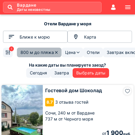
Вардане
Даты неизвестны
Отели Вардане у моря
Ближе к морю
Карта
1
800 м до пляжа
Цена
Отели
Завтрак вкл
Сегодня
Завтра
Выбрать даты
Гостевой
Гостевой дом Шоколад
дом
Шоколад
8.7
3 отзыва гостей
Сочи,
240 м от Вардане
737 м от Черного моря
1 900
от
руб.