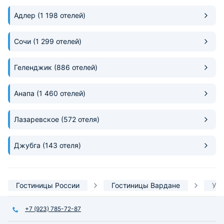
в августе
Общая кухня в го
Адлер
(1 198 отелей)
удобная.
Сочи
(1 299 отелей)
Геленджик
(886 отелей)
Анапа
(1 460 отелей)
Лазаревское
(572 отеля)
Джубга
(143 отеля)
Гостиницы России
Гостиницы Вардане
У 
+7 (923) 785-72-87