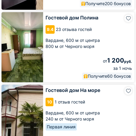
Получите
200 бонусов
Гостевой
Гостевой дом Полина
дом
Полина
9.4
23 отзыва гостей
Вардане,
600 м от центра
800 м от Черного моря
1 200
от
руб.
за 1 ночь
Получите
60 бонусов
Гостевой
Гостевой дом На море
дом
На
10
1 отзыв гостей
море
Вардане,
600 м от центра
240 м от Черного моря
Первая линия