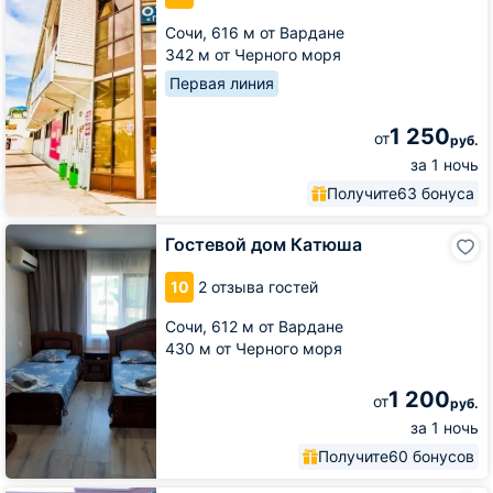
Сочи,
616 м от Вардане
342 м от Черного моря
Первая линия
1 250
от
руб.
за 1 ночь
Получите
63 бонуса
Гостевой
Гостевой дом Катюша
дом
Катюша
10
2 отзыва гостей
Сочи,
612 м от Вардане
430 м от Черного моря
1 200
от
руб.
за 1 ночь
Получите
60 бонусов