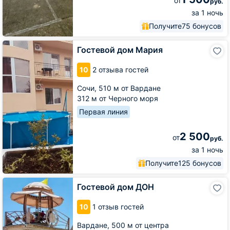
от
руб.
за 1 ночь
Получите
75 бонусов
Гостевой
Гостевой дом Мария
дом
Мария
10
2 отзыва гостей
Сочи,
510 м от Вардане
312 м от Черного моря
Первая линия
2 500
от
руб.
за 1 ночь
Получите
125 бонусов
Гостевой
Гостевой дом ДОН
дом
ДОН
10
1 отзыв гостей
Вардане,
500 м от центра