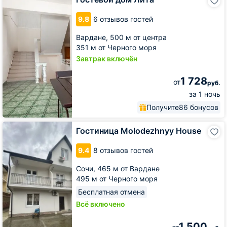
дом
Лита
9.8
6 отзывов гостей
Вардане,
500 м от центра
351 м от Черного моря
Завтрак включён
1 728
от
руб.
за 1 ночь
Получите
86 бонусов
Гостиница
Гостиница Molodezhnyy House
Molodezhnyy
House
9.4
8 отзывов гостей
Сочи,
465 м от Вардане
495 м от Черного моря
Бесплатная отмена
Всё включено
1 500