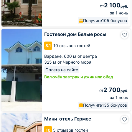
2 100
от
руб.
за 1 ночь
Получите
105 бонусов
Гостевой
Гостевой дом Белые росы
дом
Белые
8.1
10 отзывов гостей
росы
Вардане,
600 м от центра
325 м от Черного моря
Оплата на сайте
Включён завтрак и ужин или обед
2 700
от
руб.
за 1 ночь
Получите
135 бонусов
Мини-
Мини-отель Гермес
отель
Гермес
10
5 отзывов гостей