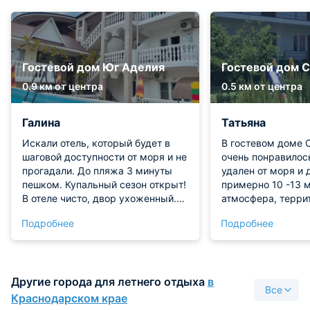
Гостевой дом Юг Аделия
Гостевой дом С
0.9 км от центра
0.5 км от центра
Галина
Татьяна
Искали отель, который будет в
В гостевом доме 
шаговой доступности от моря и не
очень понравилось
прогадали. До пляжа 3 минуты
удален от моря и 
пешком. Купальный сезон открыт!
примерно 10 -13 м
В отеле чисто, двор ухоженный.
атмосфера, терри
Хотели готовить сами, узнав что в
придомовая и вну
Подробнее
Подробнее
отеле есть общая кухня, но в
убранство – все ш
итоге питались в приотельной
улице есть лежаки
столовой. Все было вкусно и, на
Бассейн только ка
удивление, цены вообще не
он спасал в утрен
Другие города для летнего отдыха
в
курортные. Ожидали гораздо
трехместном номе
Все
дороже. Впечатление осталось
необходимые удоб
Краснодарском крае
отличное, думаем вернуться уже
матрасы в хороше