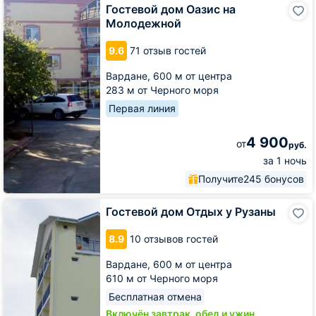
Гостевой
Гостевой дом Оазис на
дом
Молодежной
Оазис
на
9.6
71 отзыв гостей
Молодежной
Вардане,
600 м от центра
283 м от Черного моря
Первая линия
4 900
от
руб.
за 1 ночь
Получите
245 бонусов
Гостевой
Гостевой дом Отдых у Рузаны
дом
Отдых
8.9
10 отзывов гостей
у
Рузаны
Вардане,
600 м от центра
610 м от Черного моря
Бесплатная отмена
Включён завтрак, обед и ужин