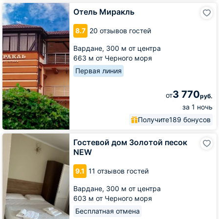
Отель
Отель Миракль
Миракль
8.7
20 отзывов гостей
Вардане,
300 м от центра
663 м от Черного моря
Первая линия
3 770
от
руб.
за 1 ночь
Получите
189 бонусов
Гостевой
Гостевой дом Золотой песок
дом
NEW
Золотой
песок
9.1
11 отзывов гостей
NEW
Вардане,
300 м от центра
603 м от Черного моря
Бесплатная отмена