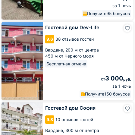
за 1 ночь
Получите
95 бонусов
Гостевой
Гостевой дом Dev-Life
дом
Dev-
9.6
38 отзывов гостей
Life
Вардане,
200 м от центра
450 м от Черного моря
Бесплатная отмена
3 000
от
руб.
за 1 ночь
Получите
150 бонусов
Гостевой
Гостевой дом София
дом
София
9.8
10 отзывов гостей
Вардане,
300 м от центра