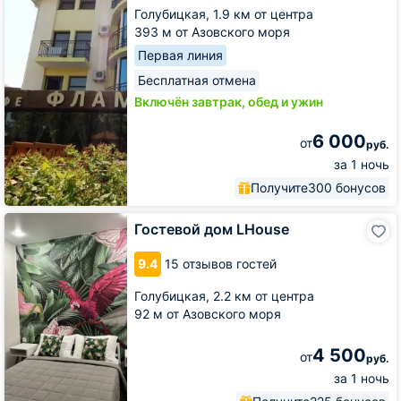
Голубицкая,
1.9 км от центра
393 м от Азовского моря
Первая линия
Бесплатная отмена
Включён завтрак, обед и ужин
6 000
от
руб.
за 1 ночь
Получите
300 бонусов
Гостевой
Гостевой дом LHouse
дом
LHouse
9.4
15 отзывов гостей
Голубицкая,
2.2 км от центра
92 м от Азовского моря
4 500
от
руб.
за 1 ночь