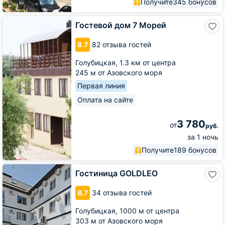
Получите
345 бонусов
Гостевой
Гостевой дом 7 Морей
дом
7
8.7
82 отзыва гостей
Морей
Голубицкая,
1.3 км от центра
245 м от Азовского моря
Первая линия
Оплата на сайте
3 780
от
руб.
за 1 ночь
Получите
189 бонусов
Гостиница
Гостиница GOLDLEO
GOLDLEO
8.7
34 отзыва гостей
Голубицкая,
1000 м от центра
303 м от Азовского моря