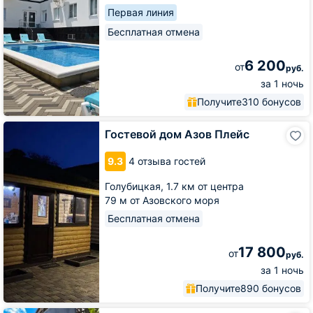
Первая линия
Бесплатная отмена
6 200
от
руб.
за 1 ночь
Получите
310 бонусов
Гостевой
Гостевой дом Азов Плейс
дом
Азов
9.3
4 отзыва гостей
Плейс
Голубицкая,
1.7 км от центра
79 м от Азовского моря
Бесплатная отмена
17 800
от
руб.
за 1 ночь
Получите
890 бонусов