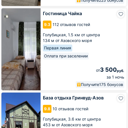
Получите
225 бонусов
Гостиница
Гостиница Чайка
Чайка
9.3
112 отзывов гостей
Голубицкая,
1.5 км от центра
134 м от Азовского моря
Первая линия
Оплата при заселении
3 500
от
руб.
за 1 ночь
Получите
175 бонусов
База
База отдыха Гринвуд-Азов
отдыха
Гринвуд-
9.8
10 отзывов гостей
Азов
Голубицкая,
3.6 км от центра
453 м от Азовского моря