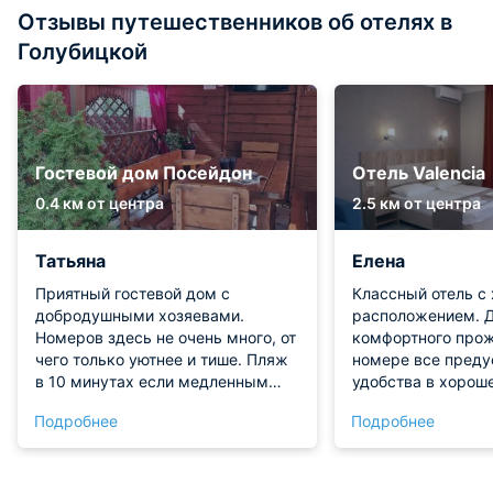
Отзывы путешественников об отелях в
Голубицкой
Гостевой дом Посейдон
Отель Valencia
0.4 км от центра
2.5 км от центра
Татьяна
Елена
Приятный гостевой дом с
Классный отель с
добродушными хозяевами.
расположением. 
Номеров здесь не очень много, от
комфортного прож
чего только уютнее и тише. Пляж
номере все преду
в 10 минутах если медленным
удобства в хорош
шагом. Территория придомовая
Персонал приветл
Подробнее
Подробнее
облагорожена, а на улице есть
отзывчивый. В це
место для жарки мяса. Общая
обслуживание на 
кухня большая, места много. В
номере, который мы брали, чисто