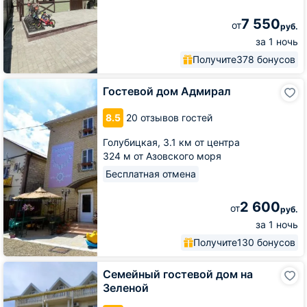
7 550
от
руб.
за 1 ночь
Получите
378 бонусов
Гостевой
Гостевой дом Адмирал
дом
Адмирал
8.5
20 отзывов гостей
Голубицкая,
3.1 км от центра
324 м от Азовского моря
Бесплатная отмена
2 600
от
руб.
за 1 ночь
Получите
130 бонусов
Семейный
Семейный гостевой дом на
гостевой
Зеленой
дом
на