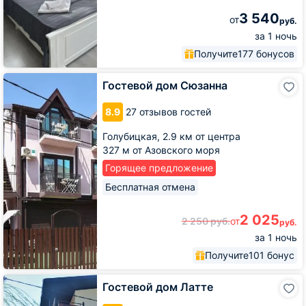
3 540
от
руб.
за 1 ночь
Получите
177 бонусов
Гостевой
Гостевой дом Сюзанна
дом
Сюзанна
8.9
27 отзывов гостей
Голубицкая,
2.9 км от центра
327 м от Азовского моря
Горящее предложение
Бесплатная отмена
2 025
2 250
руб.
от
руб.
за 1 ночь
Получите
101 бонус
Гостевой
Гостевой дом Латте
дом
Латте