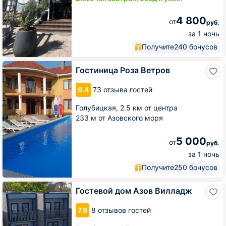
4 800
от
руб.
за 1 ночь
Получите
240 бонусов
Гостиница
Гостиница Роза Ветров
Роза
Ветров
9.4
73 отзыва гостей
Голубицкая,
2.5 км от центра
233 м от Азовского моря
5 000
от
руб.
за 1 ночь
Получите
250 бонусов
Гостевой
Гостевой дом Азов Вилладж
дом
Азов
7.9
8 отзывов гостей
Вилладж