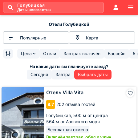
Голубицкая
Даты неизвестны
Отели Голубицкой
Популярные
Карта
Цена
Отели
Завтрак включён
Бассейн
5 
Сегодня
Завтра
Выбрать даты
Отель
Отель Villa Vita
Villa
Vita
8.7
202 отзыва гостей
Голубицкая,
500 м от центра
564 м от Азовского моря
Бесплатная отмена
Включён завтрак, обед и ужин