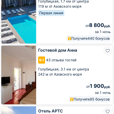
Голубицкая,
1.7 км от центра
119 м от Азовского моря
Первая линия
8 800
от
руб.
за 1 ночь
Получите
440 бонусов
Гостевой
Гостевой дом Анна
дом
Анна
9.1
43 отзыва гостей
Голубицкая,
3.1 км от центра
242 м от Азовского моря
1 900
от
руб.
за 1 ночь
Получите
95 бонусов
Отель
Отель АРТС
АРТС