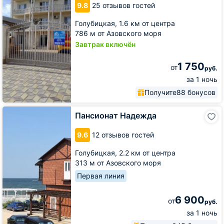
9.8
25 отзывов гостей
Зеленой
Голубицкая,
1.6 км от центра
786 м от Азовского моря
Завтрак включён
1 750
от
руб.
за 1 ночь
Получите
88 бонусов
Пансионат
Пансионат Надежда
Надежда
9.6
12 отзывов гостей
Голубицкая,
2.2 км от центра
313 м от Азовского моря
Первая линия
6 900
от
руб.
за 1 ночь