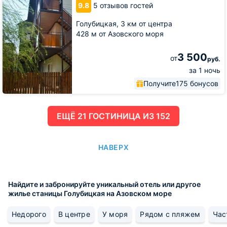
9.8
5 отзывов гостей
Голубицкая,
3 км от центра
428 м от Азовского моря
3 500
от
руб.
за 1 ночь
Получите
175 бонусов
ЕЩË 21 ГОСТИНИЦА ИЗ 152
НАВЕРХ
Найдите и забронируйте уникальный отель или другое
жилье станицы Голубицкая на Азовском море
Недорого
В центре
У моря
Рядом с пляжем
Час