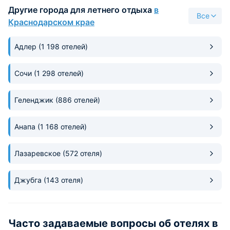
Другие города для летнего отдыха
в
и свежо. Очень классно и мы
Все
конечно же довольны!
Краснодарском крае
Адлер
(1 198 отелей)
Сочи
(1 298 отелей)
Геленджик
(886 отелей)
Анапа
(1 168 отелей)
Лазаревское
(572 отеля)
Джубга
(143 отеля)
Часто задаваемые вопросы об отелях в