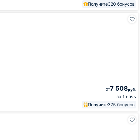
Получите
320 бонусов
7 508
от
руб.
за 1 ночь
Получите
375 бонусов