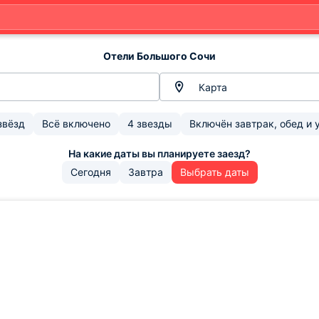
Отели Большого Сочи
Карта
звёзд
Всё включено
4 звезды
Включён завтрак, обед и 
Сегодня
Завтра
Выбрать даты