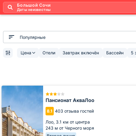
Большой Сочи
Даты неизвестны
Популярные
Цена
Отели
Завтрак включён
Бассейн
5 
Пансионат
АкваЛоо
Пансионат АкваЛоо
8.1
403 отзыва гостей
Лоо,
3.1 км от центра
243 м от Черного моря
Вторая линия