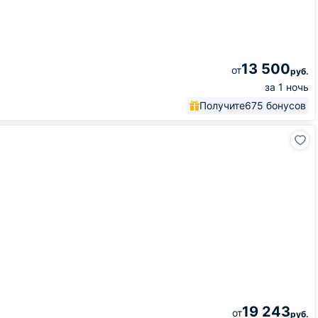
13 500
от
руб.
за 1 ночь
Получите
675 бонусов
19 243
от
руб.