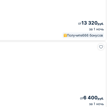
13 320
от
руб.
за 1 ночь
Получите
666 бонусов
6 400
от
руб.
за 1 ночь