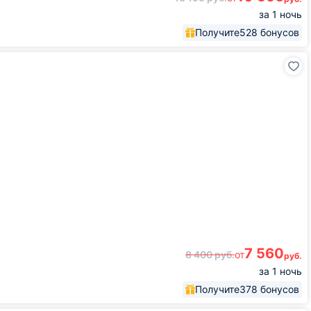
за 1 ночь
Получите
528 бонусов
7 560
8 400
руб.
от
руб.
за 1 ночь
Получите
378 бонусов