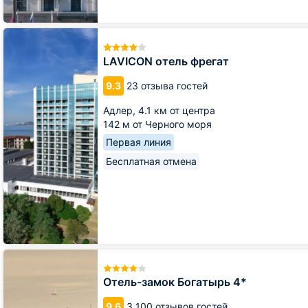
LAVICON
отель
фрегат
LAVICON отель фрегат
9.3
23 отзыва гостей
Адлер,
4.1 км от центра
142 м от Черного моря
Первая линия
Бесплатная отмена
Отель-
замок
Богатырь
Отель-замок Богатырь 4*
4*
9.6
3 100 отзывов гостей