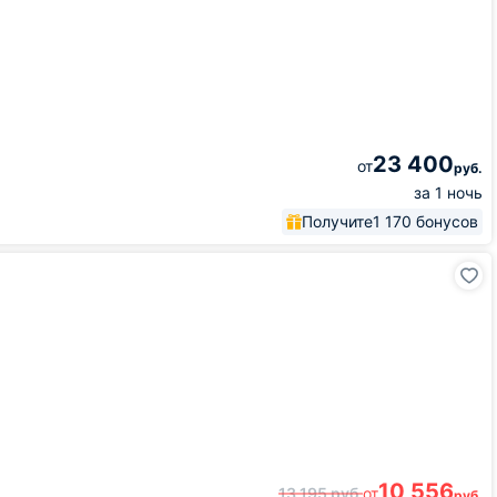
23 400
от
руб.
за 1 ночь
Получите
1 170 бонусов
10 556
13 195
руб.
от
руб.