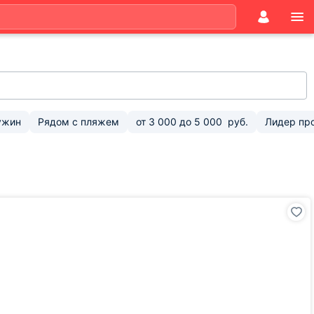
ужин
Рядом с пляжем
от
3 000
до
5 000
руб.
Лидер пр