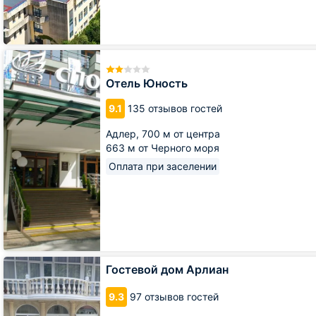
Отель
Юность
Отель Юность
9.1
135 отзывов гостей
Адлер,
700 м от центра
663 м от Черного моря
Оплата при заселении
Гостевой
Гостевой дом Арлиан
дом
Арлиан
9.3
97 отзывов гостей