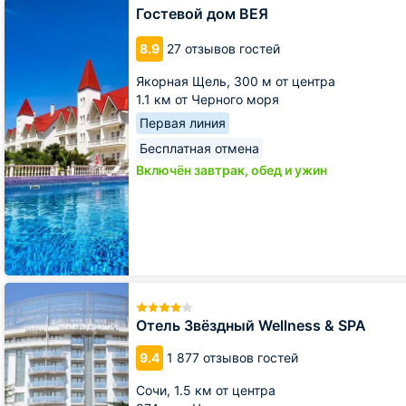
Гостевой
Гостевой дом ВЕЯ
дом
ВЕЯ
8.9
27 отзывов гостей
Якорная Щель,
300 м от центра
1.1 км от Черного моря
Первая линия
Бесплатная отмена
Включён завтрак, обед и ужин
Отель
Звёздный
Wellness
Отель Звёздный Wellness & SPA
&
SPA
9.4
1 877 отзывов гостей
Сочи,
1.5 км от центра