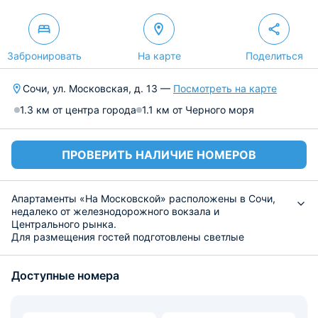
Забронировать
На карте
Поделиться
Сочи, ул. Московская, д. 13 —
Посмотреть на карте
1.3 км от центра города
1.1 км от Черного моря
ПРОВЕРИТЬ НАЛИЧИЕ НОМЕРОВ
Апартаменты «На Московской» расположены в Сочи,
недалеко от железнодорожного вокзала и
Центрального рынка.
Для размещения гостей подготовлены светлые
апартаменты. Они обустроены комфортабельной
мебелью, кондиционером и телевизором. В ванной
Доступные номера
комнате установлена душевая кабина. Предлагается
постельное бельё и полотенца.
На кухне установлена современная бытовая техника, в
наличии набор посуды. Поблизости большой выбор