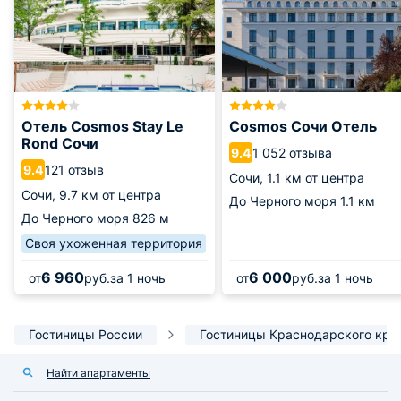
Отель Cosmos Stay Le
Cosmos Сочи Отель
Rond Сочи
1 052 отзыва
9.4
121 отзыв
9.4
Сочи,
1.1 км от центра
Сочи,
9.7 км от центра
До Черного моря
1.1 км
До Черного моря
826 м
Своя ухоженная территория
6 960
6 000
от
руб.
за 1 ночь
от
руб.
за 1 ночь
Гостиницы России
Гостиницы Краснодарского кра
Найти апартаменты