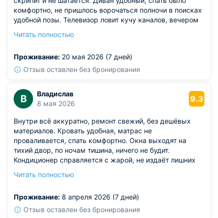
скрипит и не шатается. Диван удобный, спать было
комфортно, не пришлось ворочаться полночи в поисках
удобной позы. Телевизор ловит кучу каналов, вечером
было чем заняться. Интерьер без изысков, но и не
Читать полностью
отталкивает — всё в спокойных тонах, глаза не режет.
Хорошая звукоизоляция, соседей почти не слышно,
Проживание:
20 мая 2026 (7 дней)
можно спокойно отдыхать.
Из недостатков: правда, WiFi иногда подвисает,
Отзыв оставлен без бронирования
особенно вечером, когда, видимо, все подключаются.
Владислав
В
9.3
8 мая 2026
Внутри всё аккуратно, ремонт свежий, без дешёвых
материалов. Кровать удобная, матрас не
проваливается, спать комфортно. Окна выходят на
тихий двор, по ночам тишина, ничего не будит.
Кондиционер справляется с жарой, не издаёт лишних
звуков. Телевизор с большим выбором каналов, нашёл
Читать полностью
несколько старых комедий — вечером самое то. WiFi
быстрый, хватает для работы и стриминга. В ванной всё
Проживание:
8 апреля 2026 (7 дней)
чисто, полотенца меняют регулярно.
Из недостатков: в номере нет сушилки для белья. Если
Отзыв оставлен без бронирования