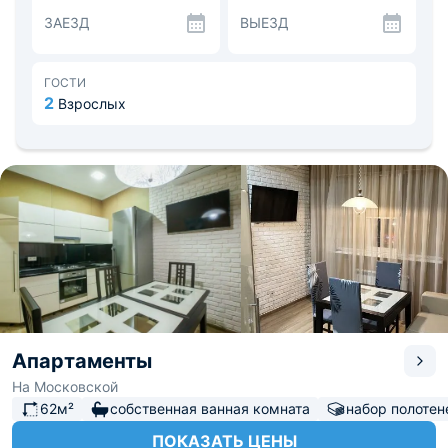
мест, где можно перекусить.
ЗАЕЗД
ВЫЕЗД
Расстояние до аэропорта - 23.8 км, до
железнодорожного вокзала - 0.4 км. Рядом есть
парковка. В шаговой доступности музей истории города
Сочи, сквер по улице Навагинская.
ГОСТИ
2
Взрослых
Апартаменты
На Московской
62м²
собственная ванная комната
набор полотен
ПОКАЗАТЬ ЦЕНЫ