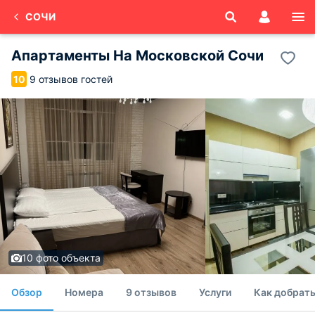
СОЧИ
Апартаменты На Московской Сочи
9 отзывов гостей
10
10 фото объекта
Обзор
Номера
9 отзывов
Услуги
Как добрат