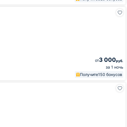
3 000
от
руб.
за 1 ночь
Получите
150 бонусов