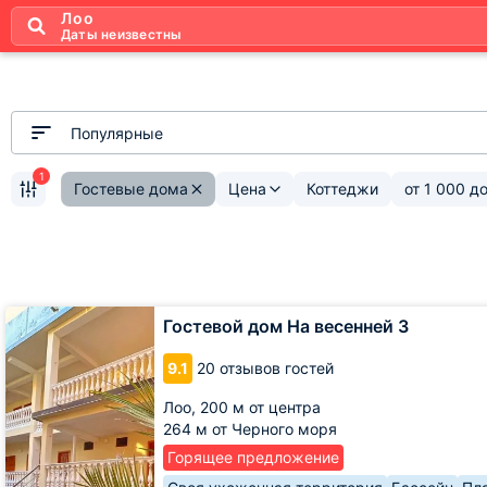
Лоо
Даты неизвестны
Популярные
1
Гостевые дома
Цена
Коттеджи
от
1 000
д
Гостевой
Гостевой дом На весенней 3
дом
На
9.1
20 отзывов гостей
весенней
3
Лоо,
200 м от центра
264 м от Черного моря
Горящее предложение