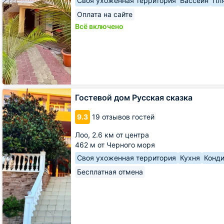
Своя ухоженная территория
Бассейн
Пл
Оплата на сайте
Всё включено
Гостевой
Гостевой дом Русская сказка
дом
Русская
9.3
19 отзывов гостей
сказка
Лоо,
2.6 км от центра
462 м от Черного моря
Своя ухоженная территория
Кухня
Конд
Бесплатная отмена