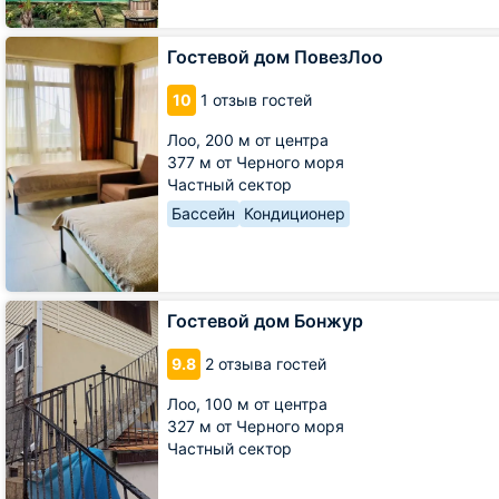
Гостевой
Гостевой дом ПовезЛоо
дом
ПовезЛоо
10
1 отзыв гостей
Лоо,
200 м от центра
377 м от Черного моря
Частный сектор
Бассейн
Кондиционер
Гостевой
Гостевой дом Бонжур
дом
Бонжур
9.8
2 отзыва гостей
Лоо,
100 м от центра
327 м от Черного моря
Частный сектор