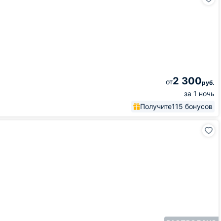
2 300
от
руб.
за 1 ночь
Получите
115 бонусов