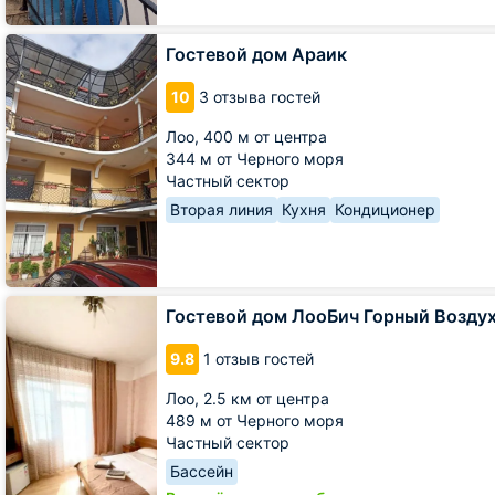
Гостевой
Гостевой дом Араик
дом
Араик
10
3 отзыва гостей
Лоо,
400 м от центра
344 м от Черного моря
Частный сектор
Вторая линия
Кухня
Кондиционер
Гостевой
Гостевой дом ЛооБич Горный Возду
дом
ЛооБич
9.8
1 отзыв гостей
Горный
Воздух
Лоо,
2.5 км от центра
489 м от Черного моря
Частный сектор
Бассейн