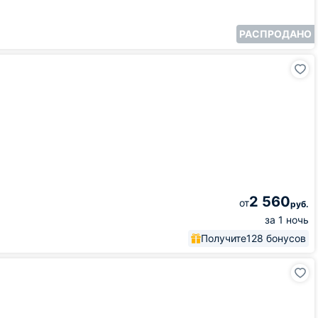
РАСПРОДАНО
2 560
от
руб.
за 1 ночь
Получите
128 бонусов