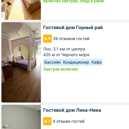
Включён завтрак, обед и ужин
Гостевой
Гостевой дом Горный рай
дом
Горный
8.9
29 отзывов гостей
рай
Лоо,
3.1 км от центра
425 м от Черного моря
Бассейн
Кондиционер
Кафе
Завтрак включён
Гостевой
Гостевой дом Лика-Ника
дом
Лика-
8.7
4 отзыва гостей
Ника