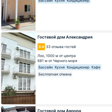
Бассейн
Кухня
Кондиционер
Гостевой
Гостевой дом Александрия
дом
Александрия
9.4
33 отзыва гостей
Лоо,
1000 м от центра
681 м от Черного моря
Бассейн
Кухня
Кондиционер
Кафе
Бесплатная отмена
Гостевой
Гостевой дом Аврора