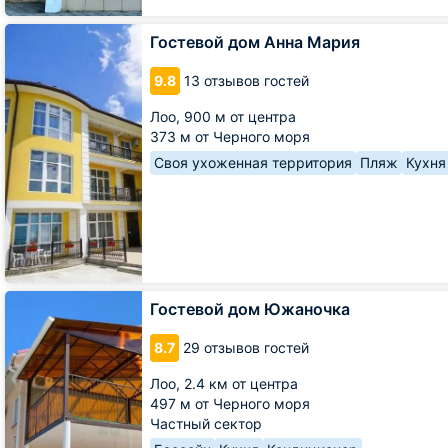
Гостевой
Гостевой дом Анна Мария
дом
Анна
9.8
13 отзывов гостей
Мария
Лоо,
900 м от центра
373 м от Черного моря
Своя ухоженная территория
Пляж
Кухня
Гостевой
Гостевой дом Южаночка
дом
Южаночка
8.7
29 отзывов гостей
Лоо,
2.4 км от центра
497 м от Черного моря
Частный сектор