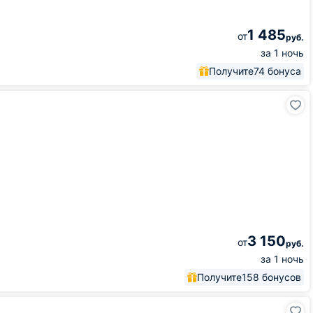
1 485
от
руб.
за 1 ночь
Получите
74 бонуса
3 150
от
руб.
за 1 ночь
Получите
158 бонусов