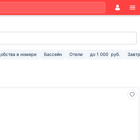
обства в номере
Бассейн
Отели
до
1 000
руб.
Завтр