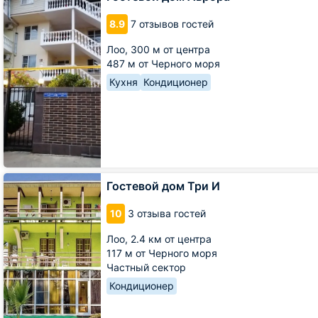
дом
Аврора
8.9
7 отзывов гостей
Лоо,
300 м от центра
487 м от Черного моря
Кухня
Кондиционер
Гостевой
Гостевой дом Три И
дом
Три
10
3 отзыва гостей
И
Лоо,
2.4 км от центра
117 м от Черного моря
Частный сектор
Кондиционер