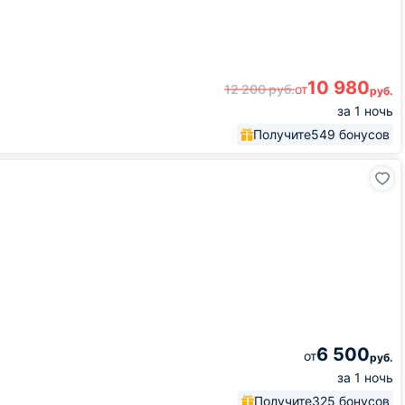
10 980
12 200
руб.
от
руб.
за 1 ночь
Получите
549 бонусов
6 500
от
руб.
за 1 ночь
Получите
325 бонусов