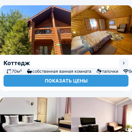
Коттедж
70м²
собственная ванная комната
тапочки
б
ПОКАЗАТЬ ЦЕНЫ