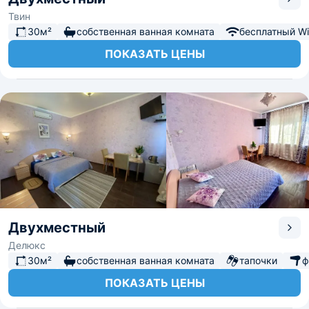
Твин
30м²
собственная ванная комната
бесплатный Wi-
ПОКАЗАТЬ ЦЕНЫ
Двухместный
Делюкс
30м²
собственная ванная комната
тапочки
ф
ПОКАЗАТЬ ЦЕНЫ