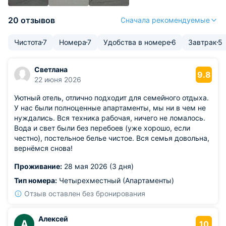
20 отзывов
Сначала рекомендуемые
Чистота
7
Номера
7
Удобства в номере
6
Завтрак
5
Светлана
9.8
22 июня 2026
Уютный отель, отлично подходит для семейного отдыха.
У нас были полноценные апартаменты, мы ни в чем не
нуждались. Вся техника рабочая, ничего не ломалось.
Вода и свет были без перебоев (уже хорошо, если
честно), постельное белье чистое. Вся семья довольна,
вернёмся снова!
Проживание:
28 мая 2026 (3 дня)
Тип номера:
Четырехместный (Апартаменты)
Отзыв оставлен без бронирования
Алексей
А
10