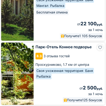
Мангал
Рыбалка
Бесплатная отмена
22 100
от
руб.
за 1 ночь
Получите
1 105 бонусов
Парк-
Парк-Отель Конное подворье
Отель
Конное
8.3
3 отзыва гостей
подворье
Проскурниково,
1.7 км от центра
Своя ухоженная территория
Баня
Рыбалка
2 500
от
руб.
за 1 ночь
Получите
125 бонусов