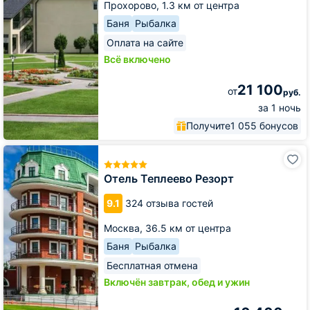
Прохорово,
1.3 км от центра
Баня
Рыбалка
Оплата на сайте
Всё включено
21 100
от
руб.
за 1 ночь
Получите
1 055 бонусов
Отель
Теплеево
Резорт
Отель Теплеево Резорт
9.1
324 отзыва гостей
Москва,
36.5 км от центра
Баня
Рыбалка
Бесплатная отмена
Включён завтрак, обед и ужин