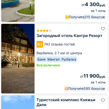
4 300
от
руб.
за 1 ночь
Получите
215 бонусов
Загородный
отель
Кантри
Загородный отель Кантри Резорт
Резорт
9.1
743 отзыва гостей
Вербилки,
2.7 км от центра
Баня
Мангал
Рыбалка
Всё включено
11 900
от
руб.
за 1 ночь
Получите
595 бонусов
Туристский
Туристский комплекс Княжьи
комплекс
Дали
Княжьи