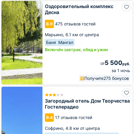
Оздоровительный
Оздоровительный комплекс
комплекс
Десна
Десна
8.9
475 отзывов гостей
Марьино,
6.1 км от центра
Баня
Мангал
Включён завтрак, обед и ужин
5 500
от
руб.
за 1 ночь
Получите
275 бонусов
Загородный
отель
Дом
Загородный отель Дом Творчества
Творчества
Гостелерадио
Гостелерадио
9.4
17 отзывов гостей
Софрино,
4.8 км от центра