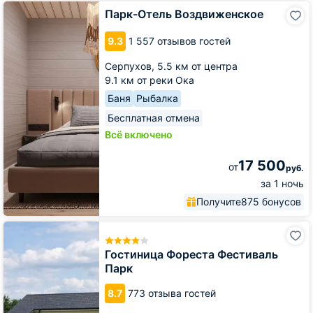
Парк-
Парк-Отель Воздвиженское
Отель
Воздвиженское
9.3
1 557 отзывов гостей
Серпухов,
5.5 км от центра
9.1 км от реки Ока
Баня
Рыбалка
Бесплатная отмена
Всё включено
17 500
от
руб.
за 1 ночь
Получите
875 бонусов
Гостиница
Фореста
Фестиваль
Гостиница Фореста Фестиваль
Парк
Парк
8.7
773 отзыва гостей