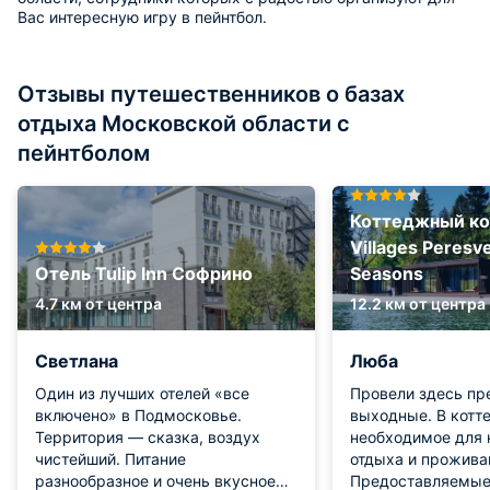
Вас интересную игру в пейнтбол.
Отзывы путешественников о базах
отдыха Московской области с
пейнтболом
Коттеджный ко
Villages Peresv
Отель Tulip Inn Софрино
Seasons
4.7 км от центра
12.2 км от центра
Светлана
Люба
Один из лучших отелей «все
Провели здесь пр
включено» в Подмосковье.
выходные. В котт
Территория — сказка, воздух
необходимое для 
чистейший. Питание
отдыха и прожива
разнообразное и очень вкусное
Предоставляемые 