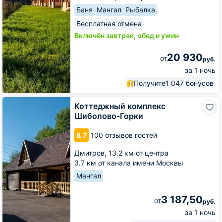
Баня
Мангал
Рыбалка
Бесплатная отмена
Включён завтрак, обед и ужин
20 930
от
руб.
за 1 ночь
Получите
1 047 бонусов
Коттеджный
Коттеджный комплекс
комплекс
Шиболово-Горки
Шиболово-
Горки
8.7
100 отзывов гостей
Дмитров,
13.2 км от центра
3.7 км от канала имени Москвы
Мангал
3 187,50
от
руб.
за 1 ночь