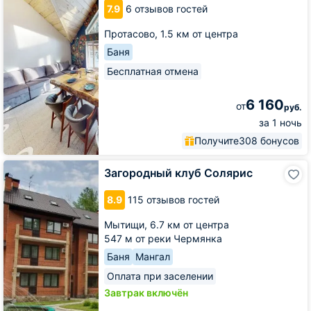
7.9
6 отзывов гостей
Барин
Протасово,
1.5 км от центра
Баня
Бесплатная отмена
6 160
от
руб.
за 1 ночь
Получите
308 бонусов
Загородный
Загородный клуб Солярис
клуб
Солярис
8.9
115 отзывов гостей
Мытищи,
6.7 км от центра
547 м от реки Чермянка
Баня
Мангал
Оплата при заселении
Завтрак включён