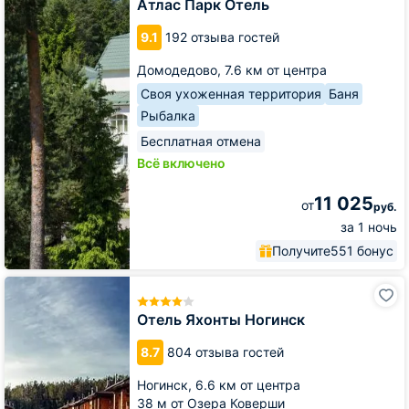
Отель
Атлас Парк Отель
9.1
192 отзыва гостей
Домодедово,
7.6 км от центра
Своя ухоженная территория
Баня
Рыбалка
Бесплатная отмена
Всё включено
11 025
от
руб.
за 1 ночь
Получите
551 бонус
Отель
Яхонты
Ногинск
Отель Яхонты Ногинск
8.7
804 отзыва гостей
Ногинск,
6.6 км от центра
38 м от Озера Коверши