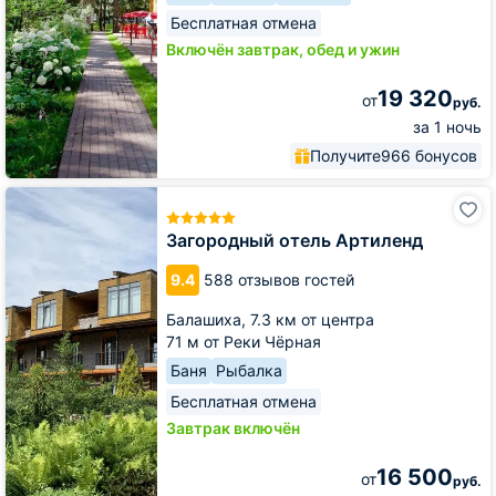
Бесплатная отмена
Включён завтрак, обед и ужин
19 320
от
руб.
за 1 ночь
Получите
966 бонусов
Загородный
отель
Артиленд
Загородный отель Артиленд
9.4
588 отзывов гостей
Балашиха,
7.3 км от центра
71 м от Реки Чёрная
Баня
Рыбалка
Бесплатная отмена
Завтрак включён
16 500
от
руб.