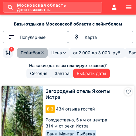
Московская область
Даты неизвестны
Базы отдыха в Московской области с пейнтболом
Популярные
Карта
1
Пейнтбол
Цена
от
2 000
до
3 000
руб.
Ба
Сегодня
Завтра
Выбрать даты
Загородный
Загородный отель Яхонты
отель
Истра
Яхонты
Истра
8.3
434 отзыва гостей
Рождествено,
5 км от центра
314 м от реки Истра
Баня
Мангал
Рыбалка