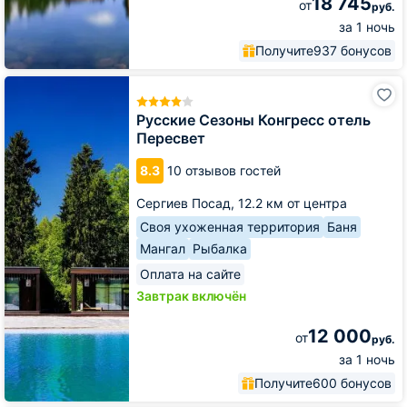
18 745
от
руб.
за 1 ночь
Получите
937 бонусов
Русские
Сезоны
Конгресс
Русские Сезоны Конгресс отель
отель
Пересвет
Пересвет
8.3
10 отзывов гостей
Сергиев Посад,
12.2 км от центра
Своя ухоженная территория
Баня
Мангал
Рыбалка
Оплата на сайте
Завтрак включён
12 000
от
руб.
за 1 ночь
Получите
600 бонусов