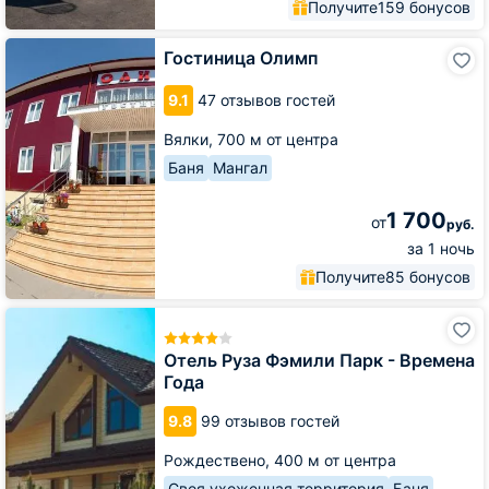
Получите
159 бонусов
Гостиница
Гостиница Олимп
Олимп
9.1
47 отзывов гостей
Вялки,
700 м от центра
Баня
Мангал
1 700
от
руб.
за 1 ночь
Получите
85 бонусов
Отель
Руза
Фэмили
Отель Руза Фэмили Парк - Времена
Парк
Года
-
Времена
9.8
99 отзывов гостей
Года
Рождествено,
400 м от центра
Своя ухоженная территория
Баня