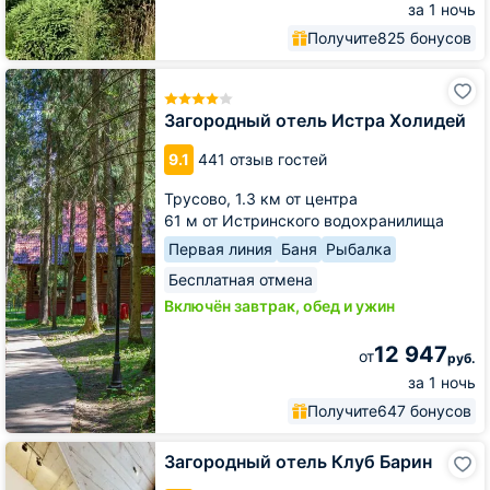
за 1 ночь
Получите
825 бонусов
Загородный
отель
Истра
Загородный отель Истра Холидей
Холидей
9.1
441 отзыв гостей
Трусово,
1.3 км от центра
61 м от Истринского водохранилища
Первая линия
Баня
Рыбалка
Бесплатная отмена
Включён завтрак, обед и ужин
12 947
от
руб.
за 1 ночь
Получите
647 бонусов
Загородный
Загородный отель Клуб Барин
отель
Клуб