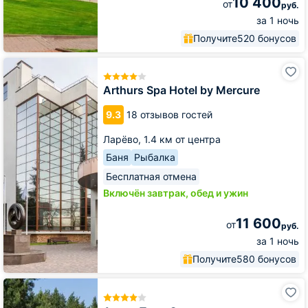
10 400
от
руб.
за 1 ночь
Получите
520 бонусов
Arthurs
Spa
Hotel
Arthurs Spa Hotel by Mercure
by
Mercure
9.3
18 отзывов гостей
Ларёво,
1.4 км от центра
Баня
Рыбалка
Бесплатная отмена
Включён завтрак, обед и ужин
11 600
от
руб.
за 1 ночь
Получите
580 бонусов
Атлас
Парк