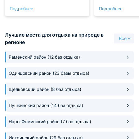
круглые сутки. Сервис на высоте,
отличном состояни
Подробнее
Подробнее
персонал отзывчивый. Номер
нас остались толь
комфортный, со свежим
положительные э
ремонтом. Никаких забот, только
воспоминания!
чистый отдых!
Лучшие места для отдыха на природе в
Все
регионе
Раменский район
(12 баз отдыха)
Одинцовский район
(23 базы отдыха)
Щёлковский район
(8 баз отдыха)
Пушкинский район
(14 баз отдыха)
Наро-Фоминский район
(7 баз отдыха)
Истринский район
(29 баз отдыха)