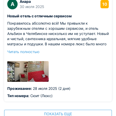
Анара
А
10
30 июля 2025
Новый отель с отличным сервисом
Понравилось абсолютно всё! Мы привыкли к
зарубежным отелям с хорошим сервисом, и отель
Альбион в Челябинске нисколько им не уступает. Новый
и чистый, сантехника идеальная, мягкие удобные
матрасы и подушки. В нашем номере люкс было много
разной посуды на любые посиделки, чайник, кофе и чай.
Читать полностью
Завтраки прекрасные, шведский стол, вкусные,
особенно молочная каша. Если ехать в Челябинск, то
только сюда.
Проживание:
28 июля 2025 (2 дня)
Тип номера:
Сюит (Люкс)
ПОКАЗАТЬ ЕЩЕ