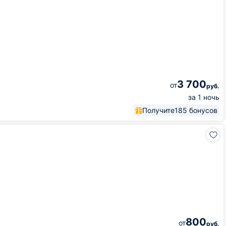
3 700
от
руб.
за 1 ночь
Получите
185 бонусов
800
от
руб.