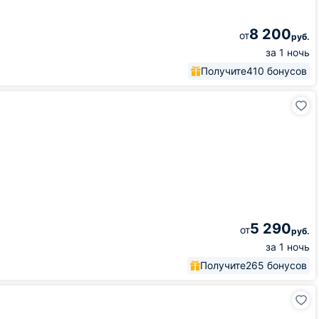
8 200
от
руб.
за 1 ночь
Получите
410 бонусов
5 290
от
руб.
за 1 ночь
Получите
265 бонусов