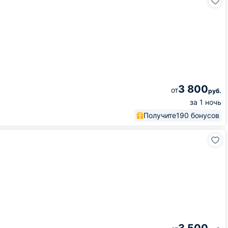
3 800
от
руб.
за 1 ночь
Получите
190 бонусов