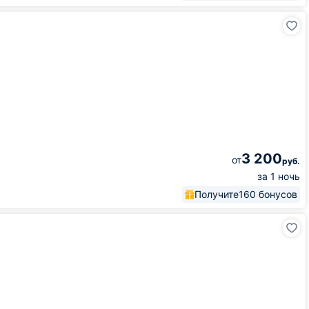
3 200
от
руб.
за 1 ночь
Получите
160 бонусов