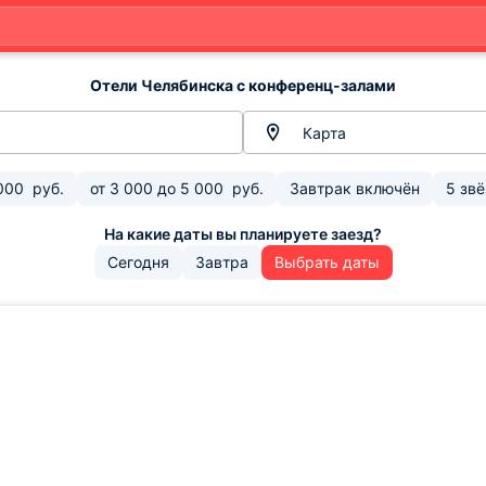
Отели Челябинска с конференц-залами
Карта
000
руб.
от
3 000
до
5 000
руб.
Завтрак включён
5 зв
Сегодня
Завтра
Выбрать даты