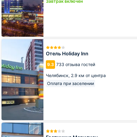
Завтрак включён
Отель
Holiday
Inn
Отель Holiday Inn
9.3
733 отзыва гостей
Челябинск,
2.9 км от центра
Оплата при заселении
Гостиница
Меридиан