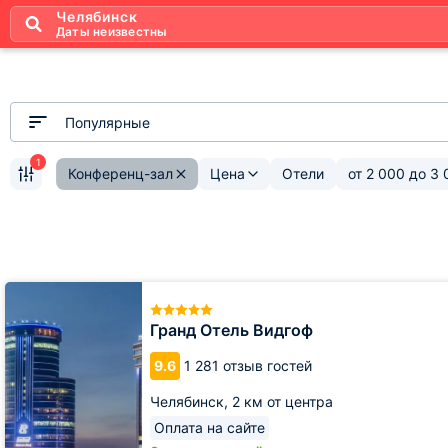
Челябинск
Даты неизвестны
Популярные
1
Конференц-зал
Цена
Отели
от
2 000
до
3 
Гранд
Отель
Видгоф
Гранд Отель Видгоф
9.6
1 281 отзыв гостей
Челябинск,
2 км от центра
Оплата на сайте