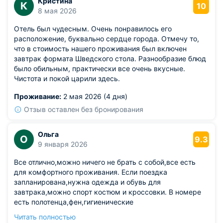
Кристина
К
10
8 мая 2026
Отель был чудесным. Очень понравилось его
расположение, буквально сердце города. Отмечу то,
что в стоимость нашего проживания был включен
завтрак формата Шведского стола. Разнообразие блюд
было обильным, практически все очень вкусные.
Чистота и покой царили здесь.
Проживание:
2 мая 2026 (4 дня)
Отзыв оставлен без бронирования
Ольга
О
9.3
9 января 2026
Все отлично,можно ничего не брать с собой,все есть
для комфортного проживания. Если поездка
запланирована,нужна одежда и обувь для
завтрака,можно спорт костюм и кроссовки. В номере
есть полотенца,фен,гигиенические
принадлежности,косметические(шампунь,бальзам,гель
Читать полностью
д душа),халат,тапочки,вода в