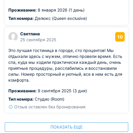
номере,сейф,холодильник,бар(по отдельному прайсу) В
Проживание:
8 января 2026 (1 день)
бассейне предоставляют полотенца Завтрак-шведский
стол,шампанское льется рекой. Рекомендуем этот
Тип номера:
Делюкс (Queen exclusive)
отель!
Из недостатков: подушка синтепон
Светлана
10
25 сентября 2025
Это лучшая гостиница в городе, сто процентов! Мы
отдыхали здесь с мужем, отлично провели время. Есть
спа, куда мы ходили практически каждый день, очень
приятные процедуры, расслабились и восстановили
силы. Номер просторный и уютный, все в нем есть для
комфорта.
Проживание:
9 сентября 2025 (3 дня)
Тип номера:
Студио (Room)
Отзыв оставлен без бронирования
ПОКАЗАТЬ ЕЩЕ