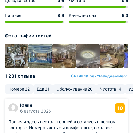
Цена/качество
9.6
Чистота
9.6
Питание
9.8
Качество сна
9.6
Фотографии гостей
1 281 отзыва
Сначала рекомендуемые
Номера
22
Еда
21
Обслуживание
20
Чистота
14
У
Юлия
10
6 августа 2026
Провели здесь несколько дней и остались в полном
восторге. Номера чистые и комфортные, есть всё