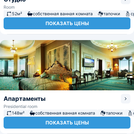
Room
52м²
собственная ванная комната
тапочки
с
ПОКАЗАТЬ ЦЕНЫ
Апартаменты
Presidential room
148м²
собственная ванная комната
тапочки
ПОКАЗАТЬ ЦЕНЫ