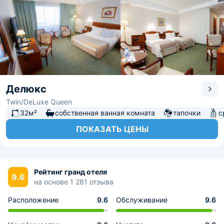
Делюкс
Twin/DeLuxe Queen
32м²
собственная ванная комната
тапочки
с
ПОКАЗАТЬ ЦЕНЫ
Рейтинг гранд отеля
9.6
на основе 1 281 отзыва
Расположение
9.6
Обслуживание
9.6