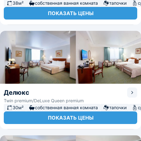
38м²
собственная ванная комната
тапочки
с
ПОКАЗАТЬ ЦЕНЫ
Делюкс
Twin premium/DeLuxe Queen premium
30м²
собственная ванная комната
тапочки
с
ПОКАЗАТЬ ЦЕНЫ