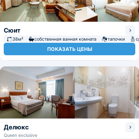
Сюит
38м²
собственная ванная комната
тапочки
с
ПОКАЗАТЬ ЦЕНЫ
Делюкс
Queen exclusive