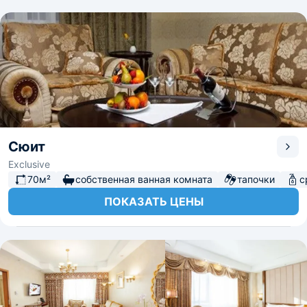
Сюит
Exclusive
70м²
собственная ванная комната
тапочки
с
ПОКАЗАТЬ ЦЕНЫ