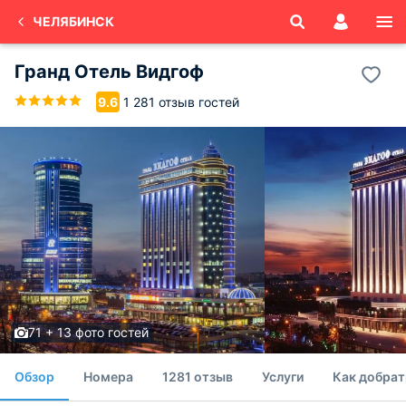
ЧЕЛЯБИНСК
Гранд Отель Видгоф
1 281 отзыв гостей
9.6
71 + 13 фото гостей
Обзор
Номера
1281 отзыв
Услуги
Как добрат