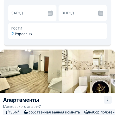
Кухонная зона оборудована холодильником, чайником,
микроволновой печью и столовыми принадлежностями.
В пешей доступности кафе «У Рощи» и магазины с
ЗАЕЗД
ВЫЕЗД
продуктами.
Поблизости находятся остановки общественного
транспорта, парк, аптека. Расстояние до аэропорта - 26
км, до железнодорожного вокзала - 13.4 км.
ГОСТИ
2
Взрослых
Апартаменты
Маяковского апарт-7
35м²
собственная ванная комната
набор полотен