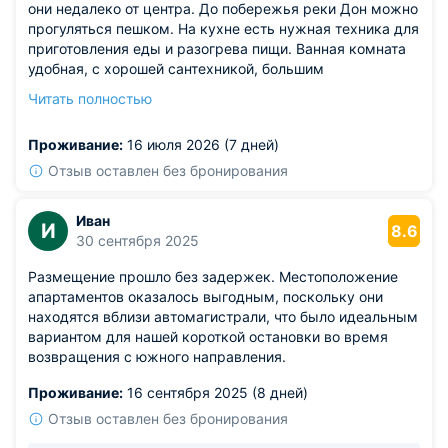
они недалеко от центра. До побережья реки Дон можно
прогуляться пешком. На кухне есть нужная техника для
приготовления еды и разогрева пищи. Ванная комната
удобная, с хорошей сантехникой, большим
полотенцесушителем, зеркалом. При необходимости
Читать полностью
можно разместиться на дополнительном месте, если
отдыхаете с детьми. Оформились очень быстро и
Проживание:
16 июля 2026 (7 дней)
заселились также.
Отзыв оставлен без бронирования
Иван
И
8.6
30 сентября 2025
Размещение прошло без задержек. Местоположение
апартаментов оказалось выгодным, поскольку они
находятся вблизи автомагистрали, что было идеальным
вариантом для нашей короткой остановки во время
возвращения с южного направления.
Проживание:
16 сентября 2025 (8 дней)
Отзыв оставлен без бронирования