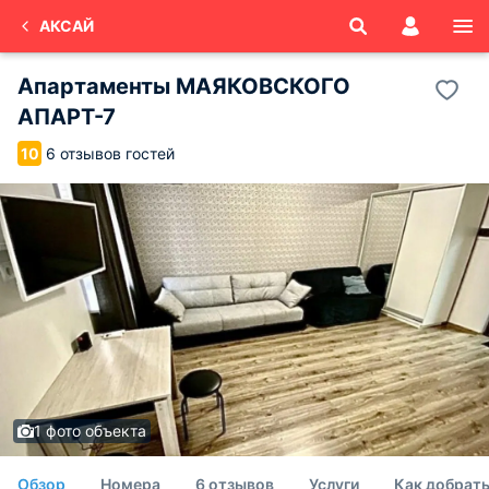
АКСАЙ
Апартаменты МАЯКОВСКОГО
АПАРТ-7
6 отзывов гостей
10
1 фото объекта
Обзор
Номера
6 отзывов
Услуги
Как добрат