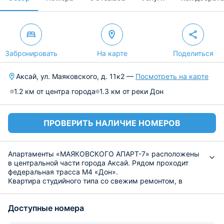
Забронировать
На карте
Поделиться
Аксай, ул. Маяковского, д. 11к2 —
Посмотреть на карте
1.2 км от центра города
1.3 км от реки Дон
ПРОВЕРИТЬ НАЛИЧИЕ НОМЕРОВ
Апартаменты «МАЯКОВСКОГО АПАРТ-7» расположены
в центральной части города Аксай. Рядом проходит
федеральная трасса М4 «Дон».
Квартира студийного типа со свежим ремонтом, в
которой имеется диван-кровать, комплект постельного
белья и полотенец, система кондиционирования,
Доступные номера
телевидение, доступ к Интернету и индивидуальная
ванная.