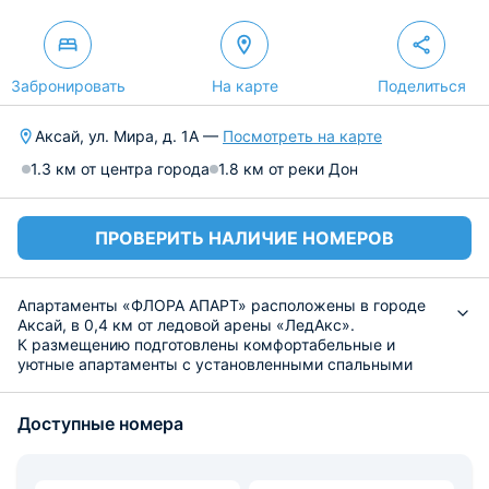
Забронировать
На карте
Поделиться
Аксай, ул. Мира, д. 1А —
Посмотреть на карте
1.3 км от центра города
1.8 км от реки Дон
ПРОВЕРИТЬ НАЛИЧИЕ НОМЕРОВ
Апартаменты «ФЛОРА АПАРТ» расположены в городе
Аксай, в 0,4 км от ледовой арены «ЛедАкс».
К размещению подготовлены комфортабельные и
уютные апартаменты с установленными спальными
местами, ЖК-телевизором, Wi-Fi и собственной ванной
комнатой. Предлагается набор постельного белья и
Доступные номера
полотенца.
Приготовить любимые блюда гости смогут на кухне, где
имеется необходимая бытовая техника и столовые
принадлежности. В здании работает пиццерия «Додо