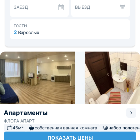
Пицца» и кафе «Песто».
ЗАЕЗД
ВЫЕЗД
В просторном дворе жилого дома находится парковка
для автомобилей, а так же детская игровая площадка.
Поблизости федеральная трасса М4 «Дон»,
продуктовые магазины, рынок и остановки
ГОСТИ
общественного транспорта. Расстояние до аэропорта
2
Взрослых
Платов - 25,3 км, до железнодорожного вокзала - 2,2
км.
Апартаменты
ФЛОРА АПАРТ
45м²
собственная ванная комната
набор полотен
ПОКАЗАТЬ ЦЕНЫ