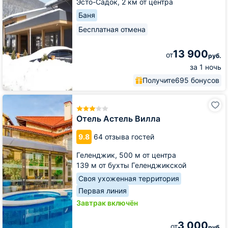
Эсто-Садок,
2 км от центра
Баня
Бесплатная отмена
13 900
от
руб.
за 1 ночь
Получите
695 бонусов
Отель
Астель
Вилла
Отель Астель Вилла
9.8
64 отзыва гостей
Геленджик,
500 м от центра
139 м от бухты Геленджикской
Своя ухоженная территория
Первая линия
Завтрак включён
3 000
от
руб.