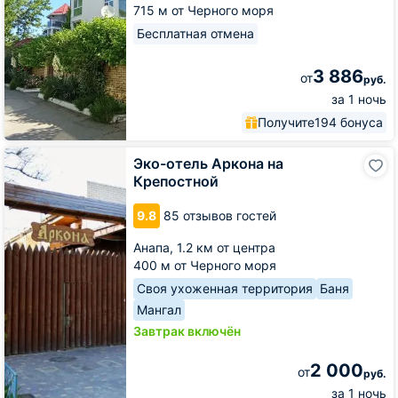
715 м от Черного моря
Бесплатная отмена
3 886
от
руб.
за 1 ночь
Получите
194 бонуса
Эко-
Эко-отель Аркона на
отель
Крепостной
Аркона
на
9.8
85 отзывов гостей
Крепостной
Анапа,
1.2 км от центра
400 м от Черного моря
Своя ухоженная территория
Баня
Мангал
Завтрак включён
2 000
от
руб.
за 1 ночь