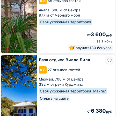
9.8
65 отзывов гостей
Берег
Анапа,
600 м от центра
977 м от Черного моря
Своя ухоженная территория
3 600
от
руб.
за 1 ночь
Получите
180 бонусов
База
База отдыха Вилла Лила
отдыха
Вилла
9.8
27 отзывов гостей
Лила
Мезмай,
700 м от центра
332 м от реки Курджипс
Своя ухоженная территория
Мангал
Оплата на сайте
6 380
от
руб.