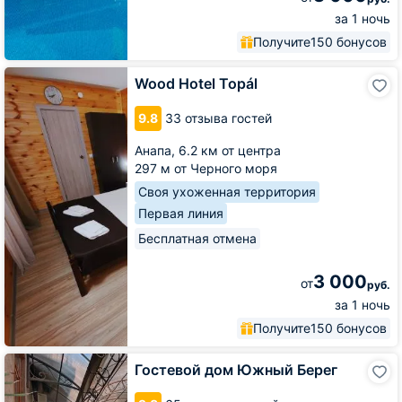
за 1 ночь
Получите
150 бонусов
Wood
Wood Hotel Topál
Hotel
Topál
9.8
33 отзыва гостей
Анапа,
6.2 км от центра
297 м от Черного моря
Своя ухоженная территория
Первая линия
Бесплатная отмена
3 000
от
руб.
за 1 ночь
Получите
150 бонусов
Гостевой
Гостевой дом Южный Берег
дом
Южный