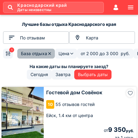
Краснодарский край
Даты неизвестны
Лучшие базы отдыха Краснодарского края
По отзывам
Карта
1
База отдыха
Цена
от
2 000
до
3 000
руб.
Сегодня
Завтра
Выбрать даты
Гостевой
Гостевой дом Совёнок
дом
Совёнок
10
55 отзывов гостей
Ейск,
1.4 км от центра
9 350
от
руб.
за 1 ночь