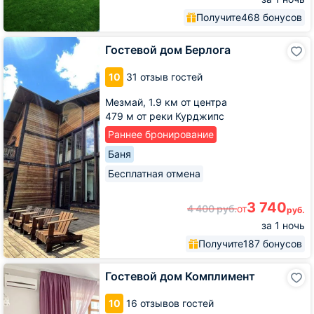
Получите
468 бонусов
Гостевой
Гостевой дом Берлога
дом
Берлога
10
31 отзыв гостей
Мезмай,
1.9 км от центра
479 м от реки Курджипс
Раннее бронирование
Баня
Бесплатная отмена
3 740
4 400
руб.
от
руб.
за 1 ночь
Получите
187 бонусов
Гостевой
Гостевой дом Комплимент
дом
Комплимент
10
16 отзывов гостей