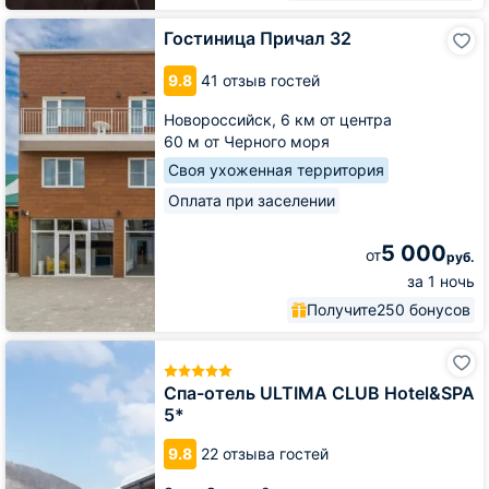
Гостиница
Гостиница Причал 32
Причал
32
9.8
41 отзыв гостей
Новороссийск,
6 км от центра
60 м от Черного моря
Своя ухоженная территория
Оплата при заселении
5 000
от
руб.
за 1 ночь
Получите
250 бонусов
Спа-
отель
ULTIMA
Спа-отель ULTIMA CLUB Hotel&SPA
CLUB
5*
Hotel&SPA
5*
9.8
22 отзыва гостей