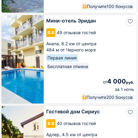
Получите
100 бонусов
Мини-
Мини-отель Эридан
отель
Эридан
9.8
49 отзывов гостей
Анапа,
8.2 км от центра
484 м от Черного моря
Первая линия
Бесплатная отмена
4 000
от
руб.
за 1 ночь
Получите
200 бонусов
Гостевой
Гостевой дом Сириус
дом
Сириус
9.8
40 отзывов гостей
Адлер,
4.5 км от центра