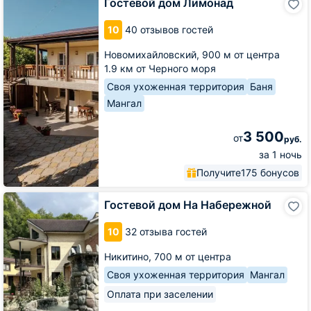
Гостевой дом Лимонад
дом
Лимонад
10
40 отзывов гостей
Новомихайловский,
900 м от центра
1.9 км от Черного моря
Своя ухоженная территория
Баня
Мангал
3 500
от
руб.
за 1 ночь
Получите
175 бонусов
Гостевой
Гостевой дом На Набережной
дом
На
10
32 отзыва гостей
Набережной
Никитино,
700 м от центра
Своя ухоженная территория
Мангал
Оплата при заселении