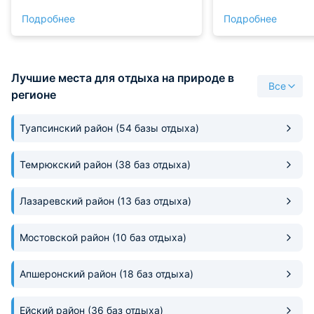
выполнен качественный
самым базовым 
Подробнее
Подробнее
современный ремонт, везде
Спальня находитс
идеальный порядок,
уровне. Поднимат
предоставлено чистое постельное
удобно. Коммуник
белье и свежие полотенца. Дом
подведены, вода 
Лучшие места для отдыха на природе в
укомплектован всей необходимой
напором. Ну а пл
Все
бытовой техникой и посудой. На
буквально при вы
регионе
территории обустроена удобная
так как это перва
зона барбекю и парковка для
Туапсинский район
(54 базы отдыха)
автомобилей. Локация очень
удачная, вокруг красивая
природа и тишина. Проживанием
Темрюкский район
(38 баз отдыха)
остались полностью довольны,
рекомендуем!
Лазаревский район
(13 баз отдыха)
Мостовской район
(10 баз отдыха)
Апшеронский район
(18 баз отдыха)
Ейский район
(36 баз отдыха)