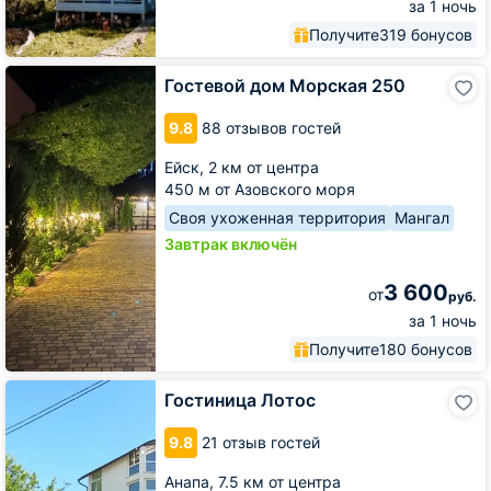
за 1 ночь
Получите
319 бонусов
Гостевой
Гостевой дом Морская 250
дом
Морская
9.8
88 отзывов гостей
250
Ейск,
2 км от центра
450 м от Азовского моря
Своя ухоженная территория
Мангал
Завтрак включён
3 600
от
руб.
за 1 ночь
Получите
180 бонусов
Гостиница
Гостиница Лотос
Лотос
9.8
21 отзыв гостей
Анапа,
7.5 км от центра