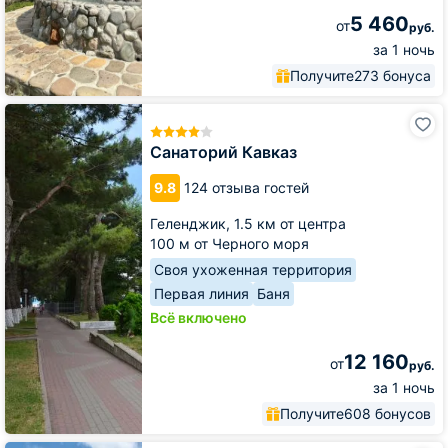
5 460
от
руб.
за 1 ночь
Получите
273 бонуса
Санаторий
Кавказ
Санаторий Кавказ
9.8
124 отзыва гостей
Геленджик,
1.5 км от центра
100 м от Черного моря
Своя ухоженная территория
Первая линия
Баня
Всё включено
12 160
от
руб.
за 1 ночь
Получите
608 бонусов