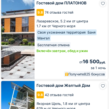
Гостевой
Гостевой дом ПЛАТОНОВ
дом
ПЛАТОНОВ
9.8
74 отзыва гостей
Лазаревское,
5.2 км от центра
1.7 км от Черного моря
Своя ухоженная территория
Баня
Мангал
Бесплатная отмена
Включён завтрак, обед и ужин
16 500
от
руб.
за 1 ночь
Получите
825 бонусов
Гостевой
Гостевой дом Желтый Дом
дом
Желтый
9.8
42 отзыва гостей
Дом
Якорная Щель,
1.8 км от центра
629 м от Черного моря