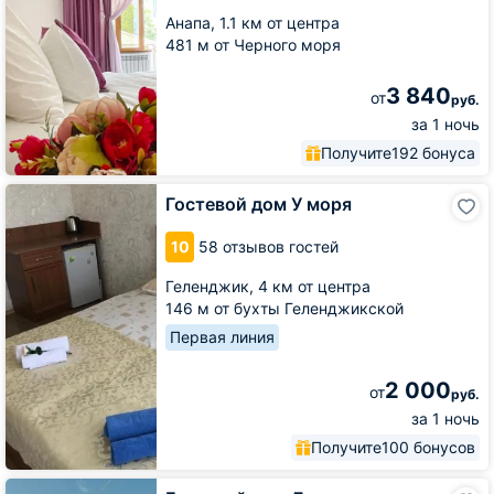
Анапа,
1.1 км от центра
481 м от Черного моря
3 840
от
руб.
за 1 ночь
Получите
192 бонуса
Гостевой
Гостевой дом У моря
дом
У
10
58 отзывов гостей
моря
Геленджик,
4 км от центра
146 м от бухты Геленджикской
Первая линия
2 000
от
руб.
за 1 ночь
Получите
100 бонусов
Гостевой