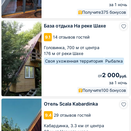
за 1 ночь
Получите
375 бонусов
База
База отдыха На реке Шахе
отдыха
На
9.1
14 отзывов гостей
реке
Шахе
Головинка,
700 м от центра
176 м от реки Шахе
Своя ухоженная территория
Рыбалка
2 000
от
руб.
за 1 ночь
Получите
100 бонусов
Отель
Отель Scala Kabardinka
Scala
Kabardinka
9.4
29 отзывов гостей
Кабардинка,
3.3 км от центра