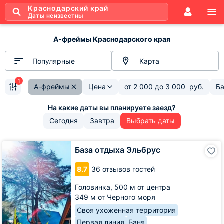
Краснодарский край
Даты неизвестны
А-фреймы Краснодарского края
Популярные
Карта
1
А-фреймы
Цена
от
2 000
до
3 000
руб.
Б
Сегодня
Завтра
Выбрать даты
База
База отдыха Эльбрус
отдыха
Эльбрус
8.7
36 отзывов гостей
Головинка,
500 м от центра
349 м от Черного моря
Своя ухоженная территория
Первая линия
Баня