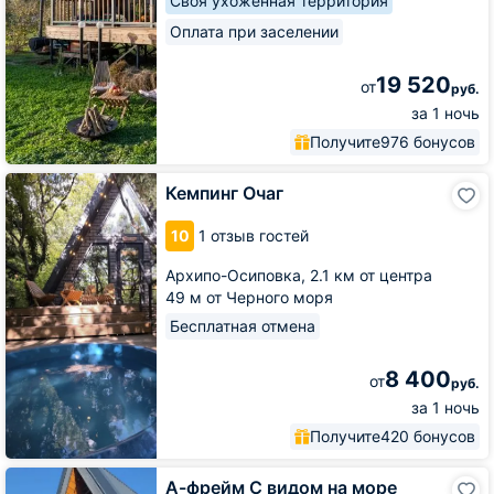
Своя ухоженная территория
Оплата при заселении
19 520
от
руб.
за 1 ночь
Получите
976 бонусов
Кемпинг
Кемпинг Очаг
Очаг
10
1 отзыв гостей
Архипо-Осиповка,
2.1 км от центра
49 м от Черного моря
Бесплатная отмена
8 400
от
руб.
за 1 ночь
Получите
420 бонусов
А-
А-фрейм С видом на море