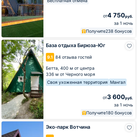
Бесплатная отмена
4 750
от
руб.
за 1 ночь
Получите
238 бонусов
База
База отдыха Бирюза-Юг
отдыха
Бирюза-
9.1
84 отзыва гостей
Юг
Бетта,
400 м от центра
336 м от Черного моря
Своя ухоженная территория
Мангал
3 600
от
руб.
за 1 ночь
Получите
180 бонусов
Эко-
Эко-парк Вотчина
парк
Вотчина