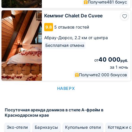
Получите
481 бонус
Кемпинг
Кемпинг Chalet De Cuvee
Chalet
De
9.8
5 отзывов гостей
Cuvee
Абрау-Дюрсо,
2.2 км от центра
Бесплатная отмена
40 000
от
руб.
за 1 ночь
Получите
2 000 бонусов
НАВЕРХ
Посуточная аренда домиков в стиле А-фрейм в
Краснодарском крае
Эко-отели
Барнхаусы
Купольные отели
Коттеджи с