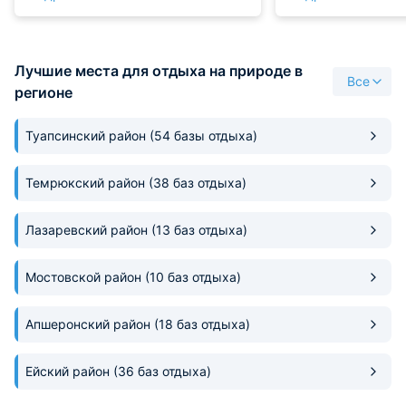
песочек не пристает! В номере -
от жары. Бассейн
безупречный порядок! Очень
организован, мес
отзывчивая администрация. Ее
игр полно. И пар
Лучшие места для отдыха на природе в
работников не видно, но все
тоже есть.
Все
пожелания исполняются
регионе
сиюминутно! В номере отличный
душ, вся сантехника обслужена.
Туапсинский район
(54 базы отдыха)
Все что обещали при
бронировании исполнено. Еще
один плюс - отель расположен на
Темрюкский район
(38 баз отдыха)
тихой улице. Но до центра совсем
рядом. Мы очень довольны и
Лазаревский район
(13 баз отдыха)
рекомендуем это место отдыха!
Да! Море просто супер! Песчаный
пляж в 10-ти минутах ходьбы. Но
Мостовской район
(10 баз отдыха)
маршруты проходят по очень
красивым улицам!
Апшеронский район
(18 баз отдыха)
Ейский район
(36 баз отдыха)