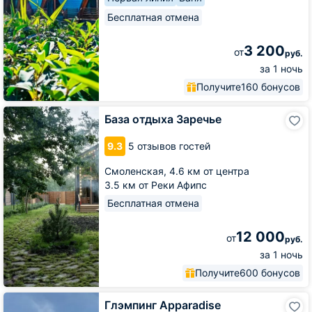
Бесплатная отмена
3 200
от
руб.
за 1 ночь
Получите
160 бонусов
База
База отдыха Заречье
отдыха
Заречье
9.3
5 отзывов гостей
Смоленская,
4.6 км от центра
3.5 км от Реки Афипс
Бесплатная отмена
12 000
от
руб.
за 1 ночь
Получите
600 бонусов
Глэмпинг
Глэмпинг Apparadise
Apparadise