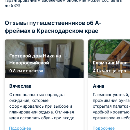
гарантированным заселением экономия может составить
до 53%!
Отзывы путешественников об А-
фреймах в Краснодарском крае
Гостевой дом Ника на
Новороссийской
Глэмпинг Инал
0.8 км от центра
4.1 км от центра
Вячеслав
Анна
Отель полностью оправдал
Глэмпинг уютный,
ожидания, которые
проживания бунгал
сформировались при выборе и
открытая палатка
планировании отдыха. Отличная
удобной кроватью
идея оставлять обувь при входе
организована неб
на лестницу - все время в отеле
В домике есть вен
Подробнее
Подробнее
ходим босиком и к ногам даже
помощью которог