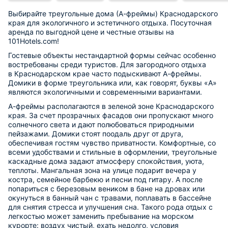
Выбирайте треугольные дома (А-фреймы) Краснодарского
края для экологичного и эстетичного отдыха. Посуточная
аренда по выгодной цене и честные отзывы на
101Hotels.com!
Гостевые объекты нестандартной формы сейчас особенно
востребованы среди туристов. Для загородного отдыха
в Краснодарском крае часто подыскивают А-фреймы.
Домики в форме треугольника или, как говорят, буквы «А»
являются экологичными и современными вариантами.
А-фреймы располагаются в зеленой зоне Краснодарского
края. За счет прозрачных фасадов они пропускают много
солнечного света и дают полюбоваться природными
пейзажами. Домики стоят поодаль друг от друга,
обеспечивая гостям чувство приватности. Комфортные, со
всеми удобствами и стильные в оформлении, треугольные
каскадные дома задают атмосферу спокойствия, уюта,
теплоты. Мангальная зона на улице подарит вечера у
костра, семейное барбекю и песни под гитару. А после
попариться с березовым веником в бане на дровах или
окунуться в банный чан с травами, поплавать в бассейне
для снятия стресса и улучшения сна. Такого рода отдых с
легкостью может заменить пребывание на морском
курорте: воздух чистый, ехать недолго, условия