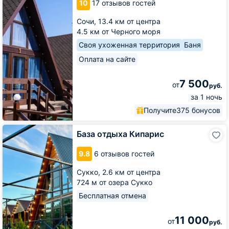
10
17 отзывов гостей
Сочи,
13.4 км от центра
4.5 км от Черного моря
Своя ухоженная территория
Баня
Оплата на сайте
7 500
от
руб.
за 1 ночь
Получите
375 бонусов
База
База отдыха Кипарис
отдыха
Кипарис
9.8
6 отзывов гостей
Сукко,
2.6 км от центра
724 м от озера Сукко
Бесплатная отмена
11 000
от
руб.