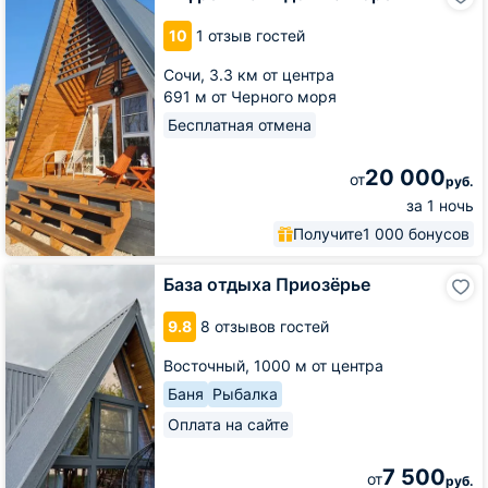
фрейм
С
10
1 отзыв гостей
видом
на
Сочи,
3.3 км от центра
море
691 м от Черного моря
Бесплатная отмена
20 000
от
руб.
за 1 ночь
Получите
1 000 бонусов
База
База отдыха Приозёрье
отдыха
Приозёрье
9.8
8 отзывов гостей
Восточный,
1000 м от центра
Баня
Рыбалка
Оплата на сайте
7 500
от
руб.