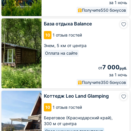
за 1 ночь
Получите
550 бонусов
База
База отдыха Balance
отдыха
Balance
10
1 отзыв гостей
Энем,
5 км от центра
Оплата на сайте
7 000
от
руб.
за 1 ночь
Получите
350 бонусов
Коттедж
Коттедж Leo Land Glamping
Leo
Land
10
1 отзыв гостей
Glamping
Береговое (Краснодарский край),
300 м от центра