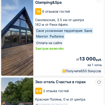
Glamping&Spa
Glamping&Spa
10
6 отзывов гостей
Смоленская,
3.5 км от центра
162 м от Реки Афипс
Своя ухоженная территория
Баня
Мангал
Рыбалка
Оплата на сайте
Завтрак включён
13 000
от
руб.
за 1 ночь
Получите
650 бонусов
Эко-
Эко-отель Счастье в горах
отель
Счастье
9.8
2 отзыва гостей
в
горах
Красная Поляна,
0 м от центра