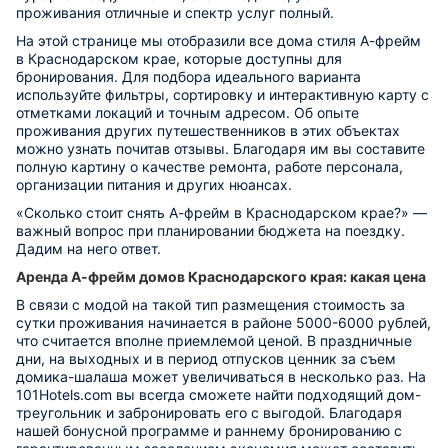
проживания отличные и спектр услуг полный.
На этой странице мы отобразили все дома стиля А-фрейм
в Краснодарском крае, которые доступны для
бронирования. Для подбора идеального варианта
используйте фильтры, сортировку и интерактивную карту с
отметками локаций и точным адресом. Об опыте
проживания других путешественников в этих объектах
можно узнать почитав отзывы. Благодаря им вы составите
полную картину о качестве ремонта, работе персонала,
организации питания и других нюансах.
«Сколько стоит снять А-фрейм в Краснодарском крае?» —
важный вопрос при планировании бюджета на поездку.
Дадим на него ответ.
Аренда А-фрейм домов Краснодарского края: какая цена
В связи с модой на такой тип размещения стоимость за
сутки проживания начинается в районе 5000-6000 рублей,
что считается вполне приемлемой ценой. В праздничные
дни, на выходных и в период отпусков ценник за съем
домика-шалаша может увеличиваться в несколько раз. На
101Hotels.com вы всегда сможете найти подходящий дом-
треугольник и забронировать его с выгодой. Благодаря
нашей бонусной программе и раннему бронированию с