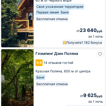
60 м от Черного моря
Своя ухоженная территория
Первая линия
Баня
Бесплатная отмена
23 640
от
руб.
за 1 ночь
Получите
1 182 бонуса
Глэмпинг
Глэмпинг Дзен Поляна
Дзен
Поляна
9.6
14 отзывов гостей
Красная Поляна,
600 м от центра
Баня
Бесплатная отмена
9 625
от
руб.
за 1 ночь