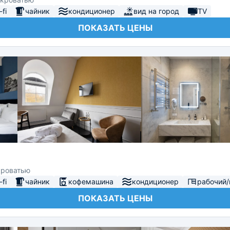
fi
чайник
кондиционер
вид на город
TV
ПОКАЗАТЬ ЦЕНЫ
кроватью
fi
чайник
кофемашина
кондиционер
рабочий/
ПОКАЗАТЬ ЦЕНЫ