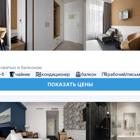
роватью и балконом
fi
чайник
кондиционер
балкон
рабочий/письм
ПОКАЗАТЬ ЦЕНЫ