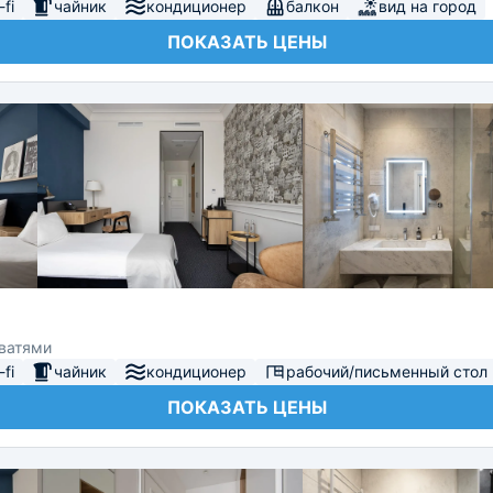
fi
чайник
кондиционер
балкон
вид на город
ПОКАЗАТЬ ЦЕНЫ
оватями
fi
чайник
кондиционер
рабочий/письменный стол
ПОКАЗАТЬ ЦЕНЫ