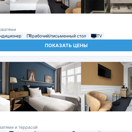
оватями
ндиционер
рабочий/письменный стол
TV
ПОКАЗАТЬ ЦЕНЫ
ватями и террасой