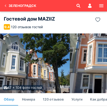
ЗЕЛЕНОГРАДСК
Гостевой дом MAZIIZ
120 отзывов гостей
9.4
47 + 104 фото гостей
Обзор
Номера
120 отзывов
Услуги
Как добра