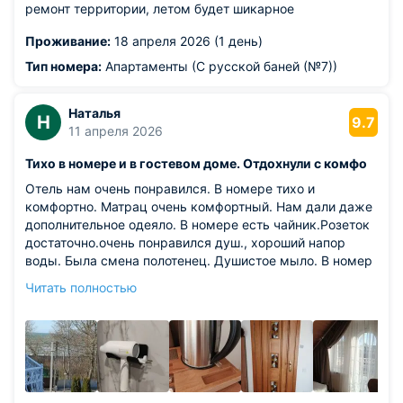
ремонт территории, летом будет шикарное
Проживание:
18 апреля 2026 (1 день)
Тип номера:
Апартаменты (С русской баней (№7))
Наталья
Н
9.7
11 апреля 2026
Тихо в номере и в гостевом доме. Отдохнули с комфо
Отель нам очень понравился. В номере тихо и
комфортно. Матрац очень комфортный. Нам дали даже
дополнительное одеяло. В номере есть чайник.Розеток
достаточно.очень понравился душ., хороший напор
воды. Была смена полотенец. Душистое мыло. В номер
нам принесли фильтрованную воду. В номере чисто и
Читать полностью
тепло. Персонал вежливый. Близость от моря ,прямо, в
10.
Из недостатков: недостатки: необходимо заменить
чайник. Он иногда подтекает . На нем даже следы от
протечек. в часах поменять батарейки Не понравился
потолок. Надо к нему привыкнуть. Я девушка высокая и