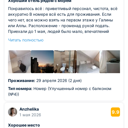
Хороший отель рядом с морем
Понравилось всё : приветливый персонал, чистота, всё
аккуратно В номере всё есть для проживания. Если
чего нет, все можно взять на первом этаже у Галины
или Аллы. Расположение - променад рукой подать.
Приехали до 1 мая, людей было мало, впечатлений
"море". Был ветер, но нам это не мешало.
Читать полностью
Каферестораны в шаговой доступности. Вот ресторан
"Облака" не понравились - ценник высокий, а блюда
так себе. Идите в "Балт" тут вкусно. Много ларьков,
магазинчиков с янтарем. Все купи, что хотели.
Впечатления остались хорошие.
Из недостатков: это уже мелочи - не было воды когда
приехали, но это не вина отеля. И под балконом клали
Проживание:
29 апреля 2026 (2 дня)
рабочие плитку. Для полных людей 3 этаж по лестнице
- подумайте о этаже пониже.
Тип номера:
Номер (Улучшенный номер с балконом
(№4))
Anzhelika
9.9
1 мая 2026
Хорошее место