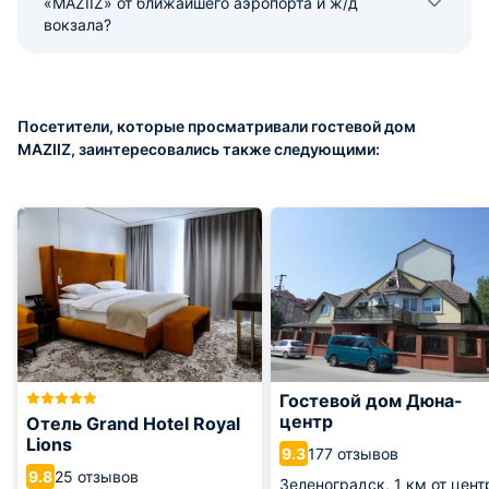
«MAZIIZ» от ближайшего аэропорта и ж/д
вокзала?
Посетители, которые просматривали гостевой дом
MAZIIZ, заинтересовались также следующими:
Гостевой дом Дюна-
центр
Отель Grand Hotel Royal
Lions
177 отзывов
9.3
25 отзывов
9.8
Зеленоградск,
1 км от цент