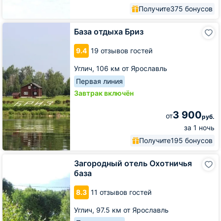
Получите
375 бонусов
База
База отдыха Бриз
отдыха
Бриз
9.4
19 отзывов гостей
Углич,
106 км от Ярославль
Первая линия
Завтрак включён
3 900
от
руб.
за 1 ночь
Получите
195 бонусов
Загородный
Загородный отель Охотничья
отель
база
Охотничья
база
8.3
11 отзывов гостей
Углич,
97.5 км от Ярославль