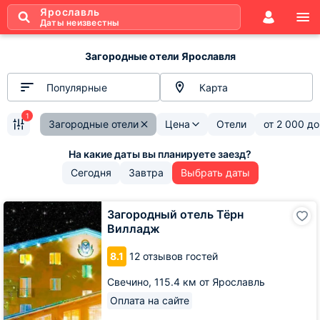
Ярославль
Даты неизвестны
Загородные отели Ярославля
Популярные
Карта
1
Загородные отели
Цена
Отели
от
2 000
д
Сегодня
Завтра
Выбрать даты
Загородный
Загородный отель Тёрн
отель
Вилладж
Тёрн
Вилладж
8.1
12 отзывов гостей
Свечино,
115.4 км от Ярославль
Оплата на сайте