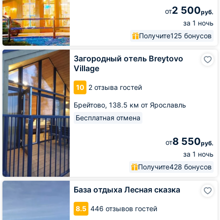
2 500
от
руб.
за 1 ночь
Получите
125 бонусов
Загородный
Загородный отель Breytovo
отель
Village
Breytovo
Village
10
2 отзыва гостей
Брейтово,
138.5 км от Ярославль
Бесплатная отмена
8 550
от
руб.
за 1 ночь
Получите
428 бонусов
База
База отдыха Лесная сказка
отдыха
Лесная
8.5
446 отзывов гостей
сказка