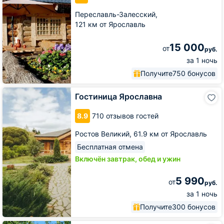
Переславль-Залесский,
121 км от Ярославль
15 000
от
руб.
за 1 ночь
Получите
750 бонусов
Гостиница
Гостиница Ярославна
Ярославна
8.9
710 отзывов гостей
Ростов Великий,
61.9 км от Ярославль
Бесплатная отмена
Включён завтрак, обед и ужин
5 990
от
руб.
за 1 ночь
Получите
300 бонусов