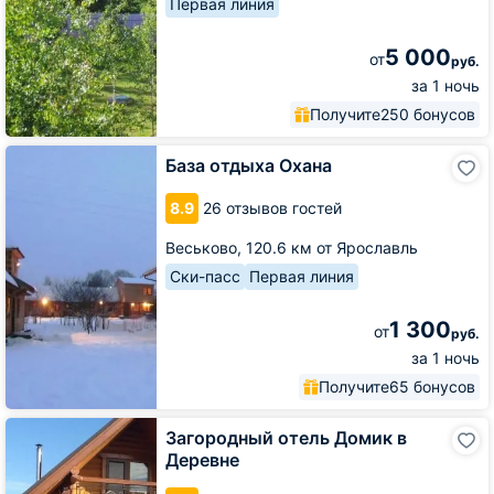
Первая линия
5 000
от
руб.
за 1 ночь
Получите
250 бонусов
База
База отдыха Охана
отдыха
Охана
8.9
26 отзывов гостей
Веськово,
120.6 км от Ярославль
Ски-пасс
Первая линия
1 300
от
руб.
за 1 ночь
Получите
65 бонусов
Загородный
Загородный отель Домик в
отель
Деревне
Домик
в