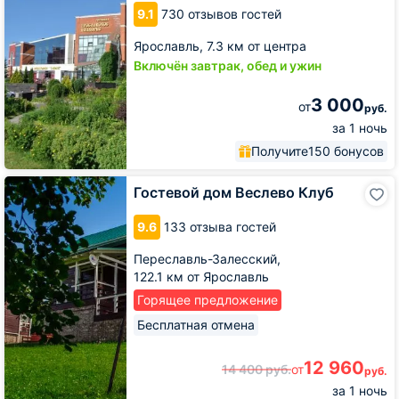
9.1
730 отзывов гостей
Ярославль,
7.3 км от центра
Включён завтрак, обед и ужин
3 000
от
руб.
за 1 ночь
Получите
150 бонусов
Гостевой
Гостевой дом Веслево Клуб
дом
Веслево
9.6
133 отзыва гостей
Клуб
Переславль-Залесский,
122.1 км от Ярославль
Горящее предложение
Бесплатная отмена
12 960
14 400
руб.
от
руб.
за 1 ночь