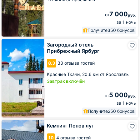
7 000
от
руб.
за 1 ночь
Получите
350 бонусов
Загородный
Загородный отель
отель
Прибрежный Ярбург
Прибрежный
Ярбург
8.3
33 отзыва гостей
Красные Ткачи,
20.6 км от Ярославль
Завтрак включён
5 000
от
руб.
за 1 ночь
Получите
250 бонусов
Кемпинг
Кемпинг Попов луг
Попов
луг
10
4 отзыва гостей