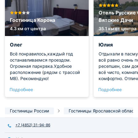
Отель Русские
Гостиница Корона
Вятские Дачи
4.3 км от центра
35.1 км от центра
Олег
Юлия
Всё понравилось,каждый год
Отдыхали в пасму
останавливаемся проездом.
всё равно очень п
Огромная паркрвка.Удобное
ресепшен, сам до
расположение (рядом с трассой
всё чисто, комнат
М8). Рекомендую!
комфортно. Отлич
Отдохнули просто 
Подробнее
Подробнее
приедем ещё!!!
Гостиницы России
Гостиницы Ярославской област
+7 (4852) 31-94-86