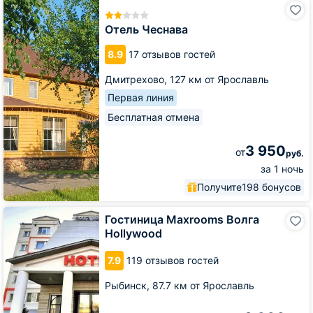
Отель
Чеснава
Отель Чеснава
8.9
17 отзывов гостей
Дмитрехово,
127 км от Ярославль
Первая линия
Бесплатная отмена
3 950
от
руб.
за 1 ночь
Получите
198 бонусов
Гостиница
Гостиница Maxrooms Волга
Maxrooms
Hollywood
Волга
Hollywood
7.9
119 отзывов гостей
Рыбинск,
87.7 км от Ярославль