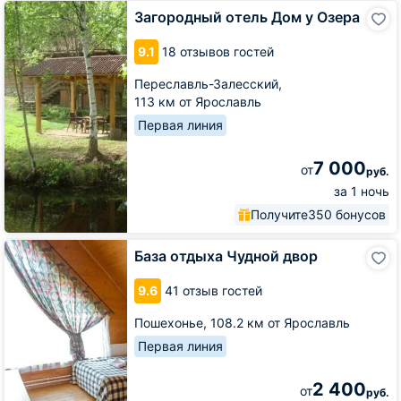
Загородный
Загородный отель Дом у Озера
отель
Дом
9.1
18 отзывов гостей
у
Озера
Переславль-Залесский,
113 км от Ярославль
Первая линия
7 000
от
руб.
за 1 ночь
Получите
350 бонусов
База
База отдыха Чудной двор
отдыха
Чудной
9.6
41 отзыв гостей
двор
Пошехонье,
108.2 км от Ярославль
Первая линия
2 400
от
руб.