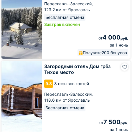
Переславль-Залесский,
123.2 км от Ярославль
Бесплатная отмена
Завтрак включён
4 000
от
руб.
за 1 ночь
Получите
200 бонусов
Загородный
Загородный отель Дом грёз
отель
Тихое место
Дом
грёз
9.8
8 отзывов гостей
Тихое
место
Переславль-Залесский,
118.6 км от Ярославль
Бесплатная отмена
7 500
от
руб.
за 1 ночь