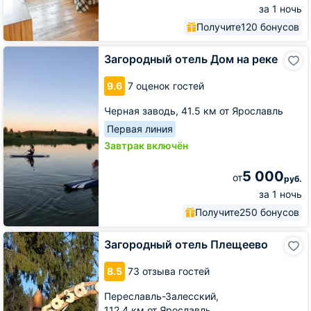
за 1 ночь
Получите
120 бонусов
Загородный
Загородный отель Дом на реке
отель
Дом
9.6
7 оценок гостей
на
реке
Черная заводь,
41.5 км от Ярославль
Первая линия
Завтрак включён
5 000
от
руб.
за 1 ночь
Получите
250 бонусов
Загородный
Загородный отель Плещеево
отель
Плещеево
8.5
73 отзыва гостей
Переславль-Залесский,
112.4 км от Ярославль