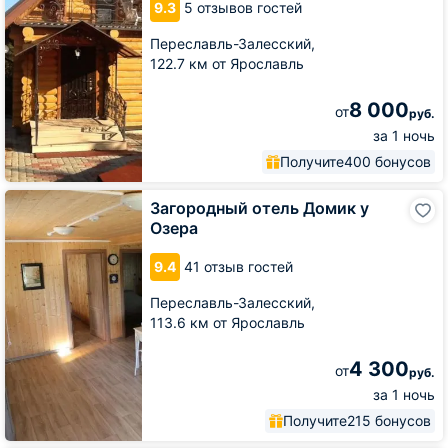
9.3
5 отзывов гостей
Деревне
Переславль-Залесский,
122.7 км от Ярославль
8 000
от
руб.
за 1 ночь
Получите
400 бонусов
Загородный
Загородный отель Домик у
отель
Озера
Домик
у
9.4
41 отзыв гостей
Озера
Переславль-Залесский,
113.6 км от Ярославль
4 300
от
руб.
за 1 ночь
Получите
215 бонусов