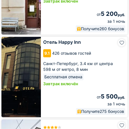
Завтрак включён
5 200
от
руб.
за 1 ночь
Получите
260 бонусов
Отель
Отель Happy Inn
Happy
Inn
9.1
426 отзывов гостей
Санкт-Петербург,
3.4 км от центра
598 м от метро,
8 мин
Бесплатная отмена
Завтрак включён
5 500
от
руб.
за 1 ночь
Получите
275 бонусов
Отель
Helen