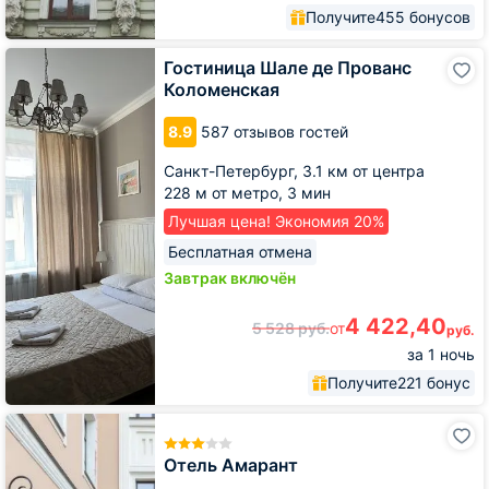
Получите
455 бонусов
Гостиница
Гостиница Шале де Прованс
Шале
Коломенская
де
Прованс
8.9
587 отзывов гостей
Коломенская
Санкт-Петербург,
3.1 км от центра
228 м от метро,
3 мин
Лучшая цена! Экономия 20%
Бесплатная отмена
Завтрак включён
4 422,40
5 528
руб.
от
руб.
за 1 ночь
Получите
221 бонус
Отель
Амарант
Отель Амарант