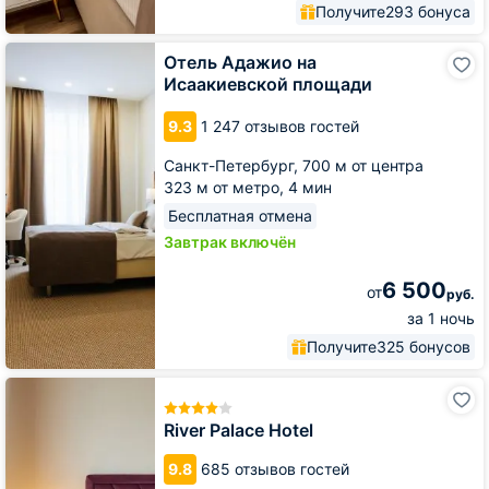
Получите
293 бонуса
Отель
Отель Адажио на
Адажио
Исаакиевской площади
на
Исаакиевской
9.3
1 247 отзывов гостей
площади
Санкт-Петербург,
700 м от центра
323 м от метро,
4 мин
Бесплатная отмена
Завтрак включён
6 500
от
руб.
за 1 ночь
Получите
325 бонусов
River
Palace
Hotel
River Palace Hotel
9.8
685 отзывов гостей