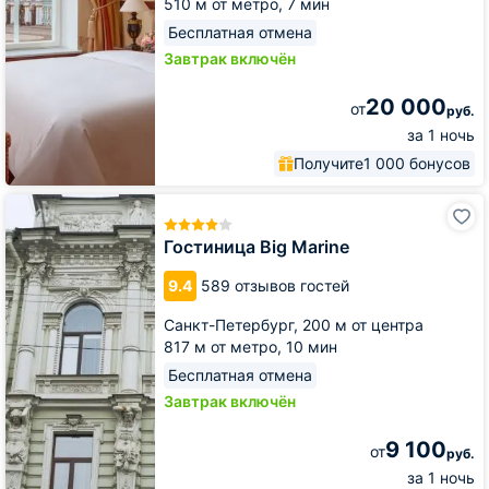
510 м от метро,
7 мин
Бесплатная отмена
Завтрак включён
20 000
от
руб.
за 1 ночь
Получите
1 000 бонусов
Гостиница
Big
Marine
Гостиница Big Marine
9.4
589 отзывов гостей
Санкт-Петербург,
200 м от центра
817 м от метро,
10 мин
Бесплатная отмена
Завтрак включён
9 100
от
руб.
за 1 ночь