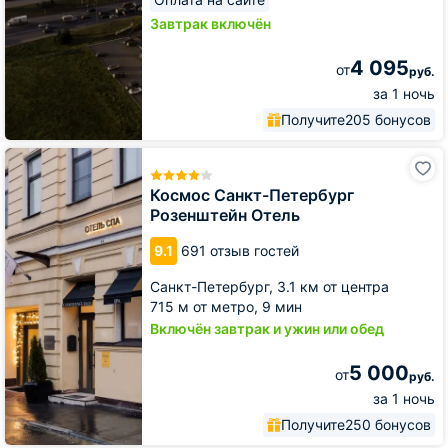
Завтрак включён
4 095
от
руб.
за 1 ночь
Получите
205 бонусов
Космос
Санкт-
Петербург
Космос Санкт-Петербург
Розенштейн
Розенштейн Отель
Отель
9.1
691 отзыв гостей
Санкт-Петербург,
3.1 км от центра
715 м от метро,
9 мин
Включён завтрак и ужин или обед
5 000
от
руб.
за 1 ночь
Получите
250 бонусов