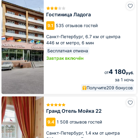
Гостиница
Ладога
Гостиница Ладога
9.1
535 отзывов гостей
Санкт-Петербург,
6.7 км от центра
446 м от метро,
6 мин
Бесплатная отмена
Завтрак включён
4 180
от
руб.
за 1 ночь
Получите
209 бонусов
Гранд
Отель
Мойка
Гранд Отель Мойка 22
22
9.4
1 508 отзывов гостей
Санкт-Петербург,
1.4 км от центра