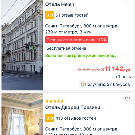
Отель Helen
9.8
61 отзыв гостей
Санкт-Петербург,
800 м от центра
239 м от метро,
3 мин
Сезонное предложение -10%
Бесплатная отмена
Включён завтрак и ужин или обед
11 142
12 380
руб.
от
руб.
за 1 ночь
Получите
557 бонусов
Отель
Дворец
Трезини
Отель Дворец Трезини
9.8
413 отзывов гостей
Санкт-Петербург,
900 м от центра
827 м от метро,
10 мин