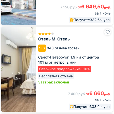
6 649,50
7 150
руб.
от
руб.
за 1 ночь
Получите
332 бонуса
Отель
М-
Отель
Отель М-Отель
9.6
843 отзыва гостей
Санкт-Петербург,
1.9 км от центра
101 м от метро,
2 мин
Сезонное предложение -10%
Бесплатная отмена
Завтрак включён
6 660
7 400
руб.
от
руб.
за 1 ночь
Получите
333 бонуса