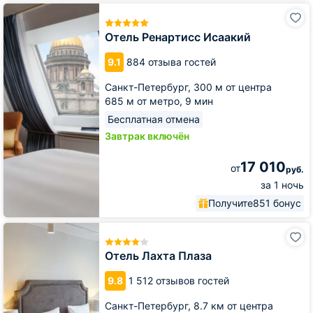
Отель
Ренартисс
Исаакий
Отель Ренартисс Исаакий
9.1
884 отзыва гостей
Санкт-Петербург,
300 м от центра
685 м от метро,
9 мин
Бесплатная отмена
Завтрак включён
17 010
от
руб.
за 1 ночь
Получите
851 бонус
Отель
Лахта
Плаза
Отель Лахта Плаза
9.8
1 512 отзывов гостей
Санкт-Петербург,
8.7 км от центра