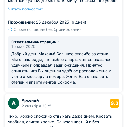
местной кухней. До метро 10 минут пешком, что удобно
для поездок по достопримечательностям.
Читать полностью
Из недостатков: из пожеланий — добавить завтрак в
стоимость, но и без этого апартаменты оставили
Проживание:
25 декабря 2025 (6 дней)
приятное впечатление. Отличное место для культурного
отдыха в Питере!
Отзыв оставлен без бронирования
Ответ администрации :
15 мая 2026
Добрый день,Максим! Большое спасибо за отзыв!
Мы очень рады, что выбор апартаментов оказался
удачным и оправдал ваши ожидания. Приятно
слышать, что Вы оценили удобное расположение и
уют и атмосферу в номере. Ждем Вас снова,сеть
отелей и апартаментов Сокрома.
Арсений
А
9.3
2 октября 2025
Тихо, можно спокойно отдыхать даже днём. Кровать
удобная, спится крепко. Санузел чистый и без