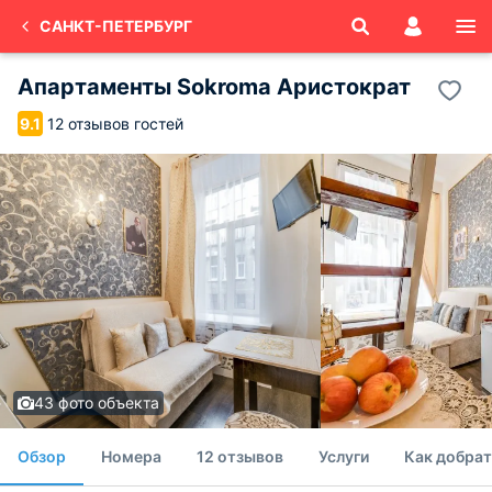
САНКТ-ПЕТЕРБУРГ
Апартаменты Sokroma Аристократ
12 отзывов гостей
9.1
43 фото объекта
Обзор
Номера
12 отзывов
Услуги
Как добрат