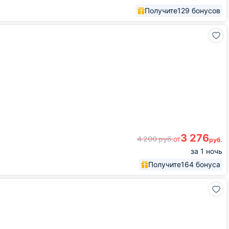
Получите
129 бонусов
3 276
4 200
руб.
от
руб.
за 1 ночь
Получите
164 бонуса