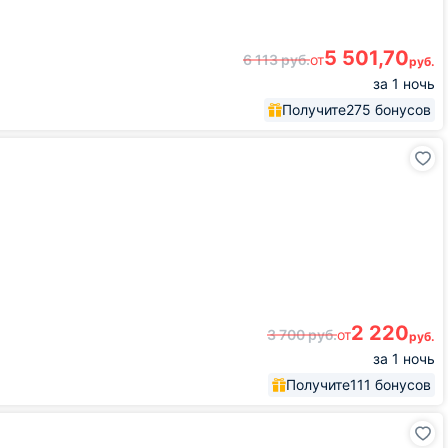
5 501,70
6 113
руб.
от
руб.
за 1 ночь
Получите
275 бонусов
2 220
3 700
руб.
от
руб.
за 1 ночь
Получите
111 бонусов