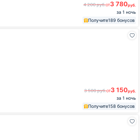
3 780
4 200
руб.
от
руб.
за 1 ночь
Получите
189 бонусов
3 150
3 500
руб.
от
руб.
за 1 ночь
Получите
158 бонусов