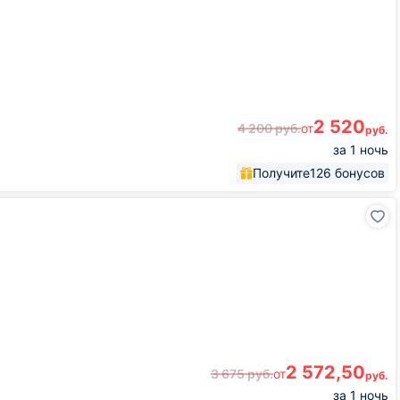
2 520
4 200
руб.
от
руб.
за 1 ночь
Получите
126 бонусов
2 572,50
3 675
руб.
от
руб.
за 1 ночь