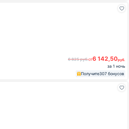
6 142,50
6 825
руб.
от
руб.
за 1 ночь
Получите
307 бонусов