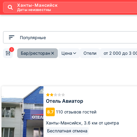
Ханты-Мансийск
Даты неизвестны
Популярные
1
Бар/ресторан
Цена
Отели
от
2 000
до
3 0
Отель
Авиатор
Отель Авиатор
8.7
110 отзывов гостей
Ханты-Мансийск,
3.6 км от центра
Бесплатная отмена