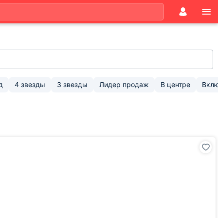
д
4 звезды
3 звезды
Лидер продаж
В центре
Вклю