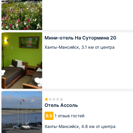
Мини-
Мини-отель На Сутормина 20
отель
На
Ханты-Мансийск,
3.1 км от центра
Сутормина
20
Отель
Ассоль
Отель Ассоль
8.9
1 отзыв гостей
Ханты-Мансийск,
4.8 км от центра