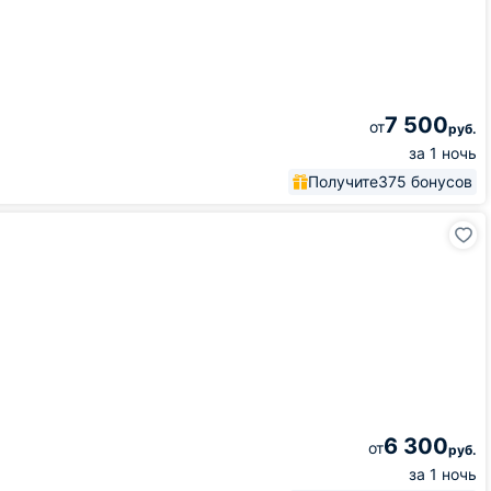
7 500
от
руб.
за 1 ночь
Получите
375 бонусов
6 300
от
руб.
за 1 ночь