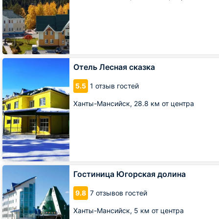
Отель
Отель Лесная сказка
Лесная
сказка
5.5
1 отзыв гостей
Ханты-Мансийск,
28.8 км от центра
Гостиница
Гостиница Югорская долина
Югорская
долина
9.8
7 отзывов гостей
Ханты-Мансийск,
5 км от центра