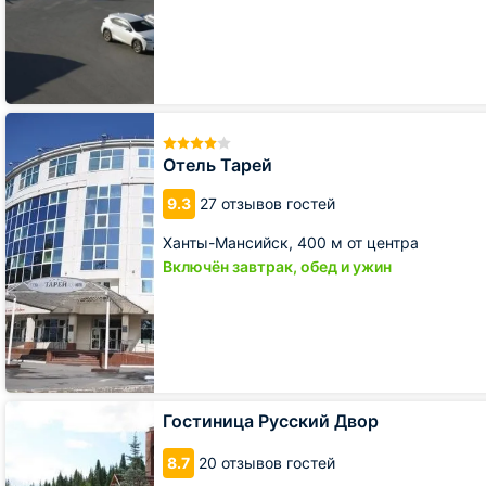
Отель
Тарей
Отель Тарей
9.3
27 отзывов гостей
Ханты-Мансийск,
400 м от центра
Включён завтрак, обед и ужин
Гостиница
Гостиница Русский Двор
Русский
Двор
8.7
20 отзывов гостей