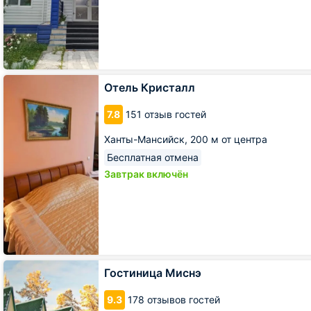
Отель
Отель Кристалл
Кристалл
7.8
151 отзыв гостей
Ханты-Мансийск,
200 м от центра
Бесплатная отмена
Завтрак включён
Гостиница
Гостиница Миснэ
Миснэ
9.3
178 отзывов гостей