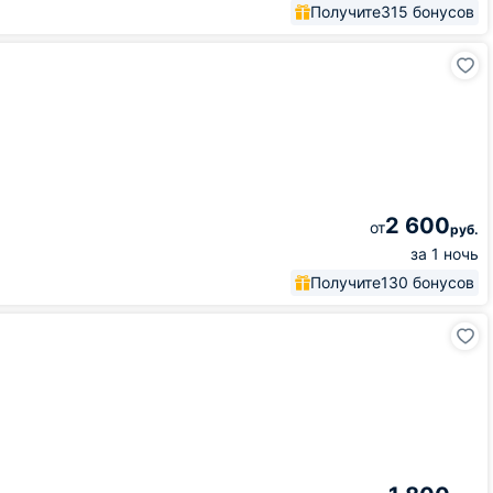
Получите
315 бонусов
2 600
от
руб.
за 1 ночь
Получите
130 бонусов