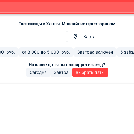
Гостиницы в Ханты-Мансийске с рестораном
Карта
00
руб.
от
3 000
до
5 000
руб.
Завтрак включён
5 звёз
Сегодня
Завтра
Выбрать даты