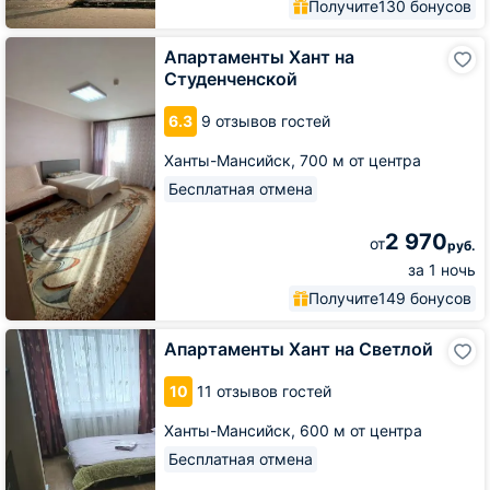
Получите
130 бонусов
Апартаменты
Апартаменты Хант на
Хант
Студенченской
на
Студенченской
6.3
9 отзывов гостей
Ханты-Мансийск,
700 м от центра
Бесплатная отмена
2 970
от
руб.
за 1 ночь
Получите
149 бонусов
Апартаменты
Апартаменты Хант на Светлой
Хант
на
10
11 отзывов гостей
Светлой
Ханты-Мансийск,
600 м от центра
Бесплатная отмена