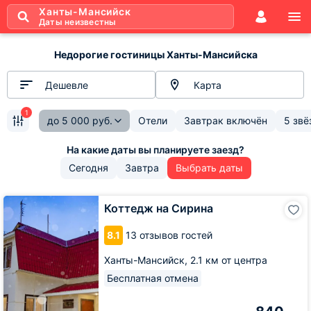
Ханты-Мансийск
Даты неизвестны
Недорогие гостиницы Ханты-Мансийска
Дешевле
Карта
1
до
5 000
руб.
Отели
Завтрак включён
5 звё
Сегодня
Завтра
Выбрать даты
Коттедж
Коттедж на Сирина
на
Сирина
8.1
13 отзывов гостей
Ханты-Мансийск,
2.1 км от центра
Бесплатная отмена