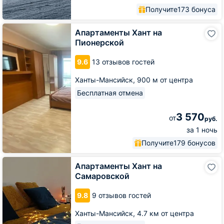
Получите
173 бонуса
Апартаменты
Апартаменты Хант на
Хант
Пионерской
на
Пионерской
9.6
13 отзывов гостей
Ханты-Мансийск,
900 м от центра
Бесплатная отмена
3 570
от
руб.
за 1 ночь
Получите
179 бонусов
Апартаменты
Апартаменты Хант на
Хант
Самаровской
на
Самаровской
9.8
9 отзывов гостей
Ханты-Мансийск,
4.7 км от центра