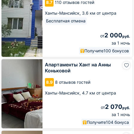
8.7
110 отзывов гостей
Ханты-Мансийск,
3.6 км от центра
Бесплатная отмена
2 000
от
руб.
за 1 ночь
Получите
100 бонусов
Апартаменты
Апартаменты Хант на Анны
Хант
Коньковой
на
Анны
8.9
8 отзывов гостей
Коньковой
Ханты-Мансийск,
4.7 км от центра
2 070
от
руб.
за 1 ночь
Получите
104 бонуса
Гостевой