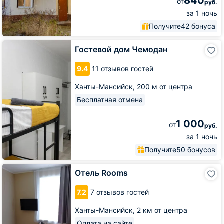
840
от
руб.
за 1 ночь
Получите
42 бонуса
Гостевой
Гостевой дом Чемодан
дом
Чемодан
9.4
11 отзывов гостей
Ханты-Мансийск,
200 м от центра
Бесплатная отмена
1 000
от
руб.
за 1 ночь
Получите
50 бонусов
Отель
Отель Rooms
Rooms
7.2
7 отзывов гостей
Ханты-Мансийск,
2 км от центра
Оплата на сайте