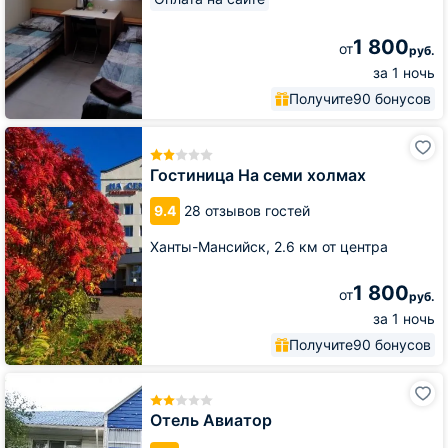
1 800
от
руб.
за 1 ночь
Получите
90 бонусов
Гостиница
На
семи
Гостиница На семи холмах
холмах
9.4
28 отзывов гостей
Ханты-Мансийск,
2.6 км от центра
1 800
от
руб.
за 1 ночь
Получите
90 бонусов
Отель
Авиатор
Отель Авиатор