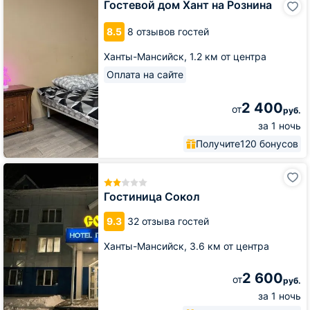
Гостевой дом Хант на Рознина
дом
Хант
8.5
8 отзывов гостей
на
Рознина
Ханты-Мансийск,
1.2 км от центра
Оплата на сайте
2 400
от
руб.
за 1 ночь
Получите
120 бонусов
Гостиница
Сокол
Гостиница Сокол
9.3
32 отзыва гостей
Ханты-Мансийск,
3.6 км от центра
2 600
от
руб.
за 1 ночь