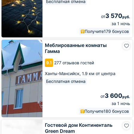
Бесплатная отмена
3 570
от
руб.
за 1 ночь
Получите
179 бонусов
Меблированные
Меблированные комнаты
комнаты
Гамма
Гамма
9.1
277 отзывов гостей
Ханты-Мансийск,
1.9 км от центра
Бесплатная отмена
3 600
от
руб.
за 1 ночь
Получите
180 бонусов
Гостевой
Гостевой дом Континенталь
дом
Green Dream
Континенталь