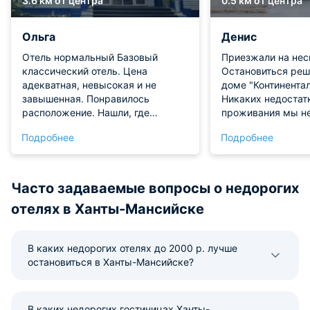
3.6 км от центра
0.5 км от центра
Ольга
Денис
Отель нормальный Базовый
Приезжали на нес
классический отель. Цена
Остановиться реш
адекватная, невысокая и не
доме "Континентал
завышенная. Понравилось
Никаких недостат
расположение. Нашли, где
проживания мы не
припарковать машину. Будет
номере чисто и у
Подробнее
Подробнее
рекомендовать вас своим
вежливый и госте
знакомым. Оцениванием на 10 из
10.
Часто задаваемые вопросы о недорогих
отелях в Ханты-Мансийске
В каких недорогих отелях до 2000 р. лучше
остановиться в Ханты-Мансийске?
В каких недорогих гостиницах Ханты-