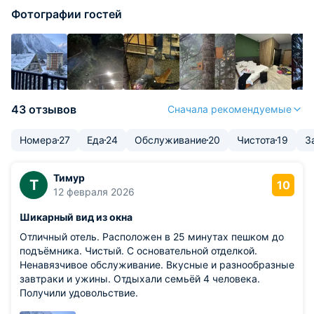
Фотографии гостей
43 отзывов
Сначала рекомендуемые
Номера
27
Еда
24
Обслуживание
20
Чистота
19
З
Тимур
Т
10
12 февраля 2026
Шикарный вид из окна
Отличный отель. Расположен в 25 минутах пешком до
подъёмника. Чистый. С основательной отделкой.
Ненавязчивое обслуживание. Вкусные и разнообразные
завтраки и ужины. Отдыхали семьёй 4 человека.
Получили удовольствие.