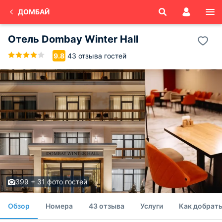
ДОМБАЙ
Отель Dombay Winter Hall
43 отзыва гостей
9.8
399 + 31 фото гостей
Обзор
Номера
43 отзыва
Услуги
Как добрать