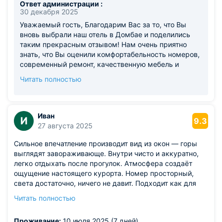
Ответ администрации :
30 декабря 2025
Уважаемый гость, Благодарим Вас за то, что Вы
вновь выбрали наш отель в Домбае и поделились
таким прекрасным отзывом! Нам очень приятно
знать, что Вы оценили комфортабельность номеров,
современный ремонт, качественную мебель и
великолепные рассветы с балкона. Мы также рады,
Читать полностью
что Вы высоко оценили удобство организации
питания в нашем ресторане. Будем с нетерпением
ждать Вашего следующего визита! С уважением,
Команда отеля
Иван
И
9.3
27 августа 2025
Сильное впечатление производит вид из окон — горы
выглядят завораживающе. Внутри чисто и аккуратно,
легко отдыхать после прогулок. Атмосфера создаёт
ощущение настоящего курорта. Номер просторный,
света достаточно, ничего не давит. Подходит как для
активных туристов, так и для тех, кто ценит
Читать полностью
спокойствие.
Из недостатков: прохладно вечерами.
Проживание:
10 июля 2025 (7 дней)