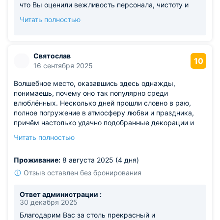
что Вы оценили вежливость персонала, чистоту и
простор номера, новые подушки и особенно
Читать полностью
живописный вид с балкона, дарящий аромат елей.
Мы очень рады, что расположение отеля, наш
завтрак "по-домашнему" и травяной чай оставили у
Вас самые лучшие впечатления. Зона барбекю и
Святослав
10
очаг действительно являются приятным
16 сентября 2025
дополнением для наших гостей. Будем с
Волшебное место, оказавшись здесь однажды,
нетерпением ждать новой встречи с Вами!
понимаешь, почему оно так популярно среди
влюблённых. Несколько дней прошли словно в раю,
полное погружение в атмосферу любви и праздника,
причём настолько удачно подобранные декорации и
окружающая среда позволяют полностью расслабиться
Читать полностью
и ощутить счастье. Большое спасибо всей команде,
создавшей такую идиллическую картину.
Проживание:
8 августа 2025 (4 дня)
Отзыв оставлен без бронирования
Ответ администрации :
30 декабря 2025
Благодарим Вас за столь прекрасный и