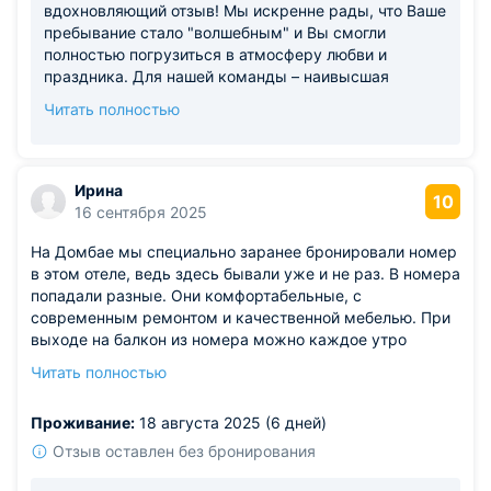
вдохновляющий отзыв! Мы искренне рады, что Ваше
пребывание стало "волшебным" и Вы смогли
полностью погрузиться в атмосферу любви и
праздника. Для нашей команды – наивысшая
награда знать, что мы помогли Вам расслабиться и
Читать полностью
ощутить счастье. Будем с нетерпением ждать
Вашего возвращения к нам, чтобы вновь подарить
Вам незабываемые моменты.
Ирина
10
16 сентября 2025
На Домбае мы специально заранее бронировали номер
в этом отеле, ведь здесь бывали уже и не раз. В номера
попадали разные. Они комфортабельные, с
современным ремонтом и качественной мебелью. При
выходе на балкон из номера можно каждое утро
наблюдать великолепные рассветы. С шкафами
Читать полностью
проблем здесь нет, мы легко разместили все вещи.
Питание организовано в ресторане, который находится
Проживание:
18 августа 2025 (6 дней)
прямо в отеле.
Отзыв оставлен без бронирования