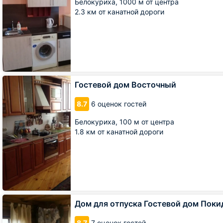
Белокуриха,
1000 м от центра
комнатная
2.3 км от канатной дороги
на
Советской
11
Гостевой
Гостевой дом Восточный
дом
Восточный
8.7
6 оценок гостей
Белокуриха,
100 м от центра
1.8 км от канатной дороги
Дом
Дом для отпуска Гостевой дом Пок
для
отпуска
8.7
7 оценок гостей