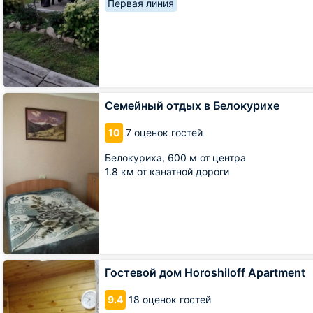
Первая линия
Семейный
Семейный отдых в Белокурихе
отдых
в
10
7 оценок гостей
Белокурихе
Белокуриха,
600 м от центра
1.8 км от канатной дороги
Гостевой
Гостевой дом Horoshiloff Apartment
дом
Horoshiloff
9.4
18 оценок гостей
Apartment