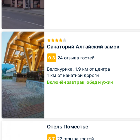
Санаторий
Алтайский
замок
Санаторий Алтайский замок
9.3
24 отзыва гостей
Белокуриха,
1.9 км от центра
1 км от канатной дороги
Включён завтрак, обед и ужин
Отель
Отель Поместье
Поместье
8.7
22 отзыва гостей