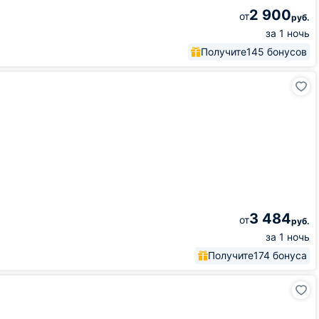
2 900
от
руб.
за 1 ночь
Получите
145 бонусов
3 484
от
руб.
за 1 ночь
Получите
174 бонуса