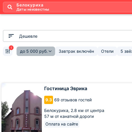
Белокуриха
Даты неизвестны
Дешевле
1
до
5 000
руб.
Завтрак включён
Отели
5 звё
Гостиница
Гостиница Эврика
Эврика
9.3
69 отзывов гостей
Белокуриха,
2.8 км от центра
57 м от канатной дороги
Оплата на сайте