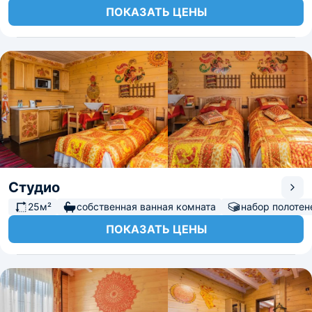
предоставляются такие услуги, как пантовые купания,
ПОКАЗАТЬ ЦЕНЫ
фитокупания. Для активного отдыха - индивидуальные и
групповое экскурсии конные прогулки по окрестностям
с инструктором. На территории расположен
уникальный храм святителя Николая Чудотворца,
музей Сибирской Масленицы с авторскими
экспонатами кукол и костюмов. Это место для тех, кто
ценит комфорт, уединение и стремиться к
восстановлению сил.
Студио
25м²
собственная ванная комната
набор полотен
ПОКАЗАТЬ ЦЕНЫ