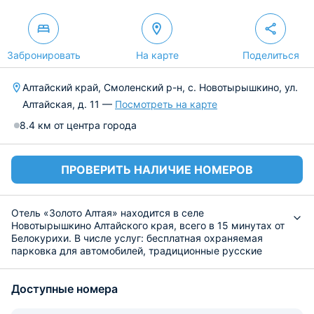
Забронировать
На карте
Поделиться
Алтайский край, Смоленский р-н, с. Новотырышкино, ул.
Алтайская, д. 11 —
Посмотреть на карте
8.4 км от центра города
ПРОВЕРИТЬ НАЛИЧИЕ НОМЕРОВ
Отель «Золото Алтая» находится в селе
Новотырышкино Алтайского края, всего в 15 минутах от
Белокурихи. В числе услуг: бесплатная охраняемая
парковка для автомобилей, традиционные русские
бани, игровая площадка для детей, экскурсионное
сопровождение, конные прогулки, резиденция
Доступные номера
масленицы. Есть прокат квадроциклов, велосипедов,
снегоходов, лыж, саней. Для гостей также
организуется доставка на Таежную заимку «Затеев