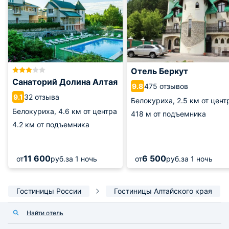
Отель Беркут
Санаторий Долина Алтая
475 отзывов
9.8
32 отзыва
9.1
Белокуриха,
2.5 км от цент
Белокуриха,
4.6 км от центра
418 м от подъемника
4.2 км от подъемника
11 600
6 500
от
руб.
за 1 ночь
от
руб.
за 1 ночь
Гостиницы России
Гостиницы Алтайского края
Найти отель