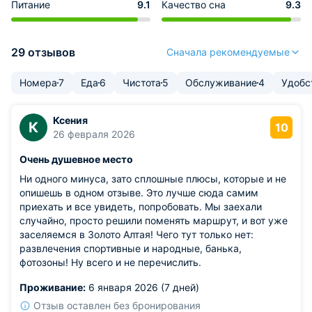
Питание
9.1
Качество сна
9.3
29 отзывов
Сначала рекомендуемые
Номера
7
Еда
6
Чистота
5
Обслуживание
4
Удобс
Ксения
К
10
26 февраля 2026
Очень душевное место
Ни одного минуса, зато сплошные плюсы, которые и не
опишешь в одном отзыве. Это лучше сюда самим
приехать и все увидеть, попробовать. Мы заехали
случайно, просто решили поменять маршрут, и вот уже
заселяемся в Золото Алтая! Чего тут только нет:
развлечения спортивные и народные, банька,
фотозоны! Ну всего и не перечислить.
Проживание:
6 января 2026 (7 дней)
Отзыв оставлен без бронирования