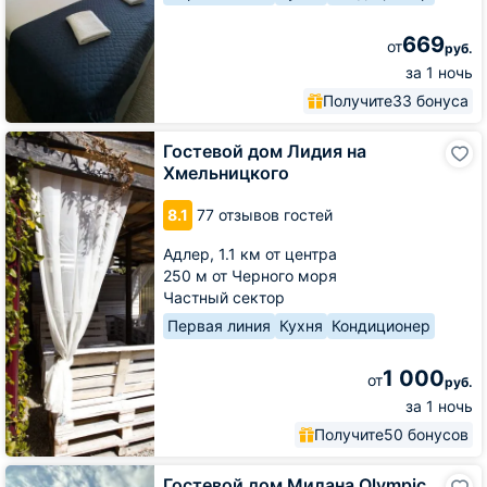
669
от
руб.
за 1 ночь
Получите
33 бонуса
Гостевой
Гостевой дом Лидия на
дом
Хмельницкого
Лидия
на
8.1
77 отзывов гостей
Хмельницкого
Адлер,
1.1 км от центра
250 м от Черного моря
Частный сектор
Первая линия
Кухня
Кондиционер
1 000
от
руб.
за 1 ночь
Получите
50 бонусов
Гостевой
Гостевой дом Милана Olympic