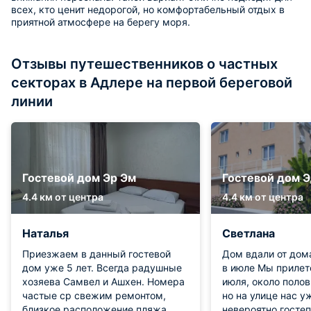
всех, кто ценит недорогой, но комфортабельный отдых в
приятной атмосфере на берегу моря.
Отзывы путешественников о частных
секторах в Адлере на первой береговой
линии
Гостевой дом Эр Эм
Гостевой дом 
4.4 км от центра
4.4 км от центра
Наталья
Светлана
Приезжаем в данный гостевой
Дом вдали от дом
дом уже 5 лет. Всегда радушные
в июле Мы прилет
хозяева Самвел и Ашхен. Номера
июля, около полов
частые ср свежим ремонтом,
но на улице нас 
близкое расположение пляжа,
невероятно госте