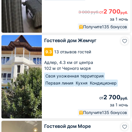
2 700
3 000
руб.
от
руб.
за 1 ночь
Получите
135 бонусов
Гостевой
Гостевой дом Жемчуг
дом
Жемчуг
9.3
13 отзывов гостей
Адлер,
4.3 км от центра
102 м от Черного моря
Своя ухоженная территория
Первая линия
Кухня
Кондиционер
2 700
от
руб.
за 1 ночь
Получите
135 бонусов
Гостевой
Гостевой дом Море
дом