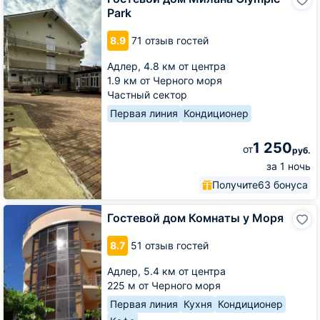
дом
Park
Милана
Olympic
8.9
71 отзыв гостей
Park
Адлер,
4.8 км от центра
1.9 км от Черного моря
Частный сектор
Первая линия
Кондиционер
1 250
от
руб.
за 1 ночь
Получите
63 бонуса
Гостевой
Гостевой дом Комнаты у Моря
дом
Комнаты
8.7
51 отзыв гостей
у
Моря
Адлер,
5.4 км от центра
225 м от Черного моря
Первая линия
Кухня
Кондиционер