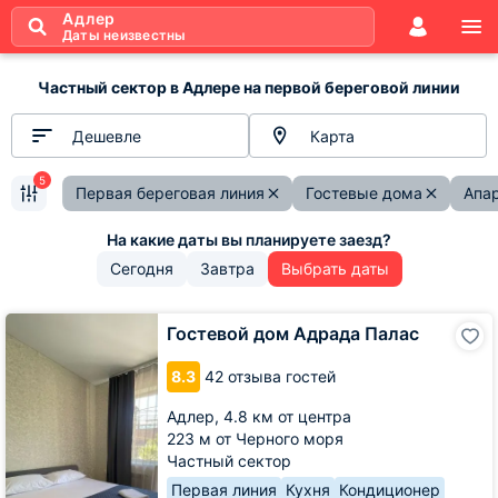
Адлер
Даты неизвестны
Частный сектор в Адлере на первой береговой линии
Дешевле
Карта
5
Первая береговая линия
Гостевые дома
Апа
Сегодня
Завтра
Выбрать даты
Гостевой
Гостевой дом Адрада Палас
дом
Адрада
8.3
42 отзыва гостей
Палас
Адлер,
4.8 км от центра
223 м от Черного моря
Частный сектор
Первая линия
Кухня
Кондиционер