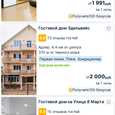
1 991
от
руб.
за 1 ночь
Получите
100 бонусов
Гостевой
Гостевой дом Эдельвейс
дом
Эдельвейс
9.6
73 отзыва гостей
Адлер,
4.4 км от центра
370 м от Черного моря
Первая линия
Пляж
Кондиционер
Завтрак включён
2 000
от
руб.
за 1 ночь
Получите
100 бонусов
Гостевой
Гостевой дом на Улице 8 Марта
дом
на
9.3
15 отзывов гостей
Улице