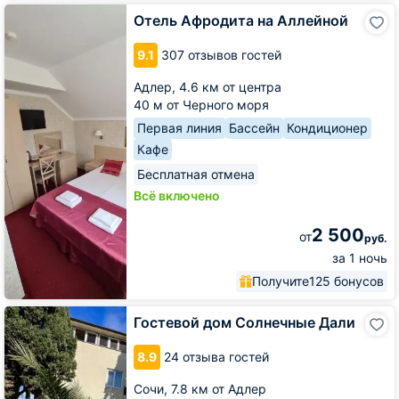
Отель
Отель Афродита на Аллейной
Афродита
на
9.1
307 отзывов гостей
Аллейной
Адлер,
4.6 км от центра
40 м от Черного моря
Первая линия
Бассейн
Кондиционер
Кафе
Бесплатная отмена
Всё включено
2 500
от
руб.
за 1 ночь
Получите
125 бонусов
Гостевой
Гостевой дом Солнечные Дали
дом
Солнечные
8.9
24 отзыва гостей
Дали
Сочи,
7.8 км от Адлер