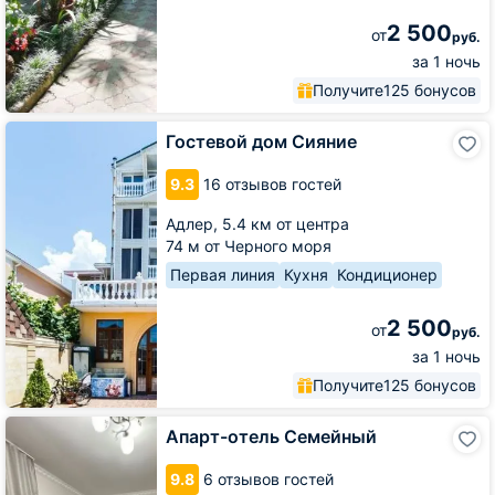
2 500
от
руб.
за 1 ночь
Получите
125 бонусов
Гостевой
Гостевой дом Сияние
дом
Сияние
9.3
16 отзывов гостей
Адлер,
5.4 км от центра
74 м от Черного моря
Первая линия
Кухня
Кондиционер
2 500
от
руб.
за 1 ночь
Получите
125 бонусов
Апарт-
Апарт-отель Семейный
отель
Семейный
9.8
6 отзывов гостей