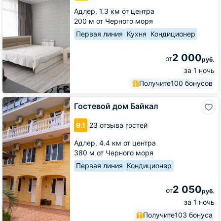
8
Адлер,
1.3 км от центра
Марта
200 м от Черного моря
Первая линия
Кухня
Кондиционер
2 000
от
руб.
за 1 ночь
Получите
100 бонусов
Гостевой
Гостевой дом Байкал
дом
Байкал
9.1
23 отзыва гостей
Адлер,
4.4 км от центра
380 м от Черного моря
Первая линия
Кондиционер
2 050
от
руб.
за 1 ночь
Получите
103 бонуса