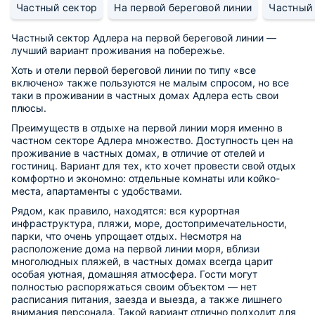
Частный сектор
На первой береговой линии
Частный 
Частный сектор Адлера на первой береговой линии —
лучший вариант проживания на побережье.
Хоть и отели первой береговой линии по типу «все
включено» также пользуются не малым спросом, но все
таки в проживании в частных домах Адлера есть свои
плюсы.
Преимуществ в отдыхе на первой линии моря именно в
частном секторе Адлера множество. Доступность цен на
проживание в частных домах, в отличие от отелей и
гостиниц. Вариант для тех, кто хочет провести свой отдых
комфортно и экономно: отдельные комнаты или койко-
места, апартаменты с удобствами.
Рядом, как правило, находятся: вся курортная
инфраструктура, пляжи, море, достопримечательности,
парки, что очень упрощает отдых. Несмотря на
расположение дома на первой линии моря, вблизи
многолюдных пляжей, в частных домах всегда царит
особая уютная, домашняя атмосфера. Гости могут
полностью распоряжаться своим объектом — нет
расписания питания, заезда и выезда, а также лишнего
внимания персонала. Такой вариант отлично подходит для