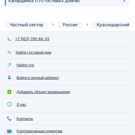
Кабардинка
(170 гостевых домов)
в шаговой доступ
множество мест с
демократичными ц
можно вкусно пер
Частный сектор
Россия
Краснодарский к
моря идти совсем 
дороге к пляжу ул
+7 (923) 785-64-35
лавочками со св
вкусностями и ин
сувенирами. Мы 
Найти гостевой дом
довольны этим ме
Найти тур
Войти в личный кабинет
Добавить объект размещения
О нас
Контакты
Корпоративным клиентам