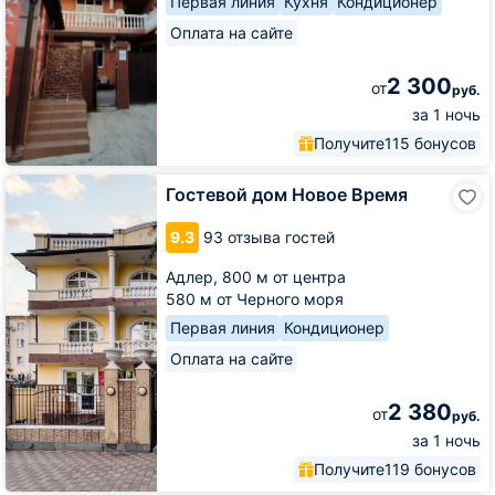
Первая линия
Кухня
Кондиционер
Оплата на сайте
2 300
от
руб.
за 1 ночь
Получите
115 бонусов
Гостевой
Гостевой дом Новое Время
дом
Новое
9.3
93 отзыва гостей
Время
Адлер,
800 м от центра
580 м от Черного моря
Первая линия
Кондиционер
Оплата на сайте
2 380
от
руб.
за 1 ночь
Получите
119 бонусов