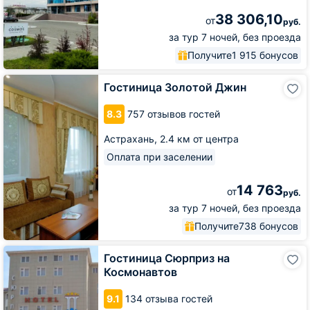
38 306,10
от
руб.
за тур 7 ночей, без проезда
Получите
1 915 бонусов
Гостиница
Гостиница Золотой Джин
Золотой
Джин
8.3
757 отзывов гостей
Астрахань,
2.4 км от центра
Оплата при заселении
14 763
от
руб.
за тур 7 ночей, без проезда
Получите
738 бонусов
Гостиница
Гостиница Сюрприз на
Сюрприз
Космонавтов
на
Космонавтов
9.1
134 отзыва гостей