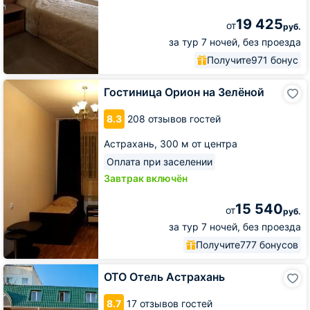
19 425
от
руб.
за тур 7 ночей, без проезда
Получите
971 бонус
Гостиница
Гостиница Орион на Зелёной
Орион
на
8.3
208 отзывов гостей
Зелёной
Астрахань,
300 м от центра
Оплата при заселении
Завтрак включён
15 540
от
руб.
за тур 7 ночей, без проезда
Получите
777 бонусов
ОТО
ОТО Отель Астрахань
Отель
Астрахань
8.7
17 отзывов гостей