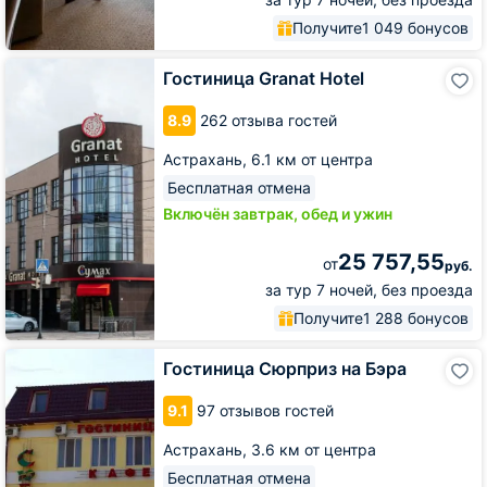
Получите
1 049 бонусов
Гостиница
Гостиница Granat Hotel
Granat
Hotel
8.9
262 отзыва гостей
Астрахань,
6.1 км от центра
Бесплатная отмена
Включён завтрак, обед и ужин
25 757,55
от
руб.
за тур 7 ночей, без проезда
Получите
1 288 бонусов
Гостиница
Гостиница Сюрприз на Бэра
Сюрприз
на
9.1
97 отзывов гостей
Бэра
Астрахань,
3.6 км от центра
Бесплатная отмена