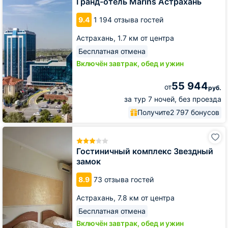
Гранд-отель Marins Астрахань
Астрахань
9.4
1 194 отзыва гостей
Астрахань,
1.7 км от центра
Бесплатная отмена
Включён завтрак, обед и ужин
55 944
от
руб.
за тур 7 ночей, без проезда
Получите
2 797 бонусов
Гостиничный
комплекс
Звездный
Гостиничный комплекс Звездный
замок
замок
8.9
73 отзыва гостей
Астрахань,
7.8 км от центра
Бесплатная отмена
Включён завтрак, обед и ужин