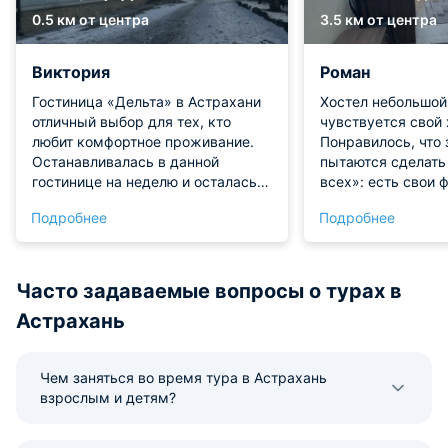
0.5 км от центра
3.5 км от центра
Виктория
Роман
Гостиница «Дельта» в Астрахани
Хостел небольшой,
отличный выбор для тех, кто
чувствуется свой 
любит комфортное проживание.
Понравилось, что 
Останавливалась в данной
пытаются сделать 
гостинице на неделю и осталась
всех»: есть свои 
полностью довольна. В номерах
выделяют его сре
Подробнее
Подробнее
есть все необходимое для
В общих зонах чис
комфортной жизни. Один из
убирают, и это ср
главных плюсов гостиницы - это
глаза. В комнате т
расположение, в пешей
шумят по ночам, 
Часто задаваемые вопросы о турах в
доступности есть торговый центр
нормально отдохн
Астрахань
насыщенного дня.
организовано так,
мешать друг другу
Чем заняться во время тура в Астрахань
расписание и нег
взрослым и детям?
которые все собл