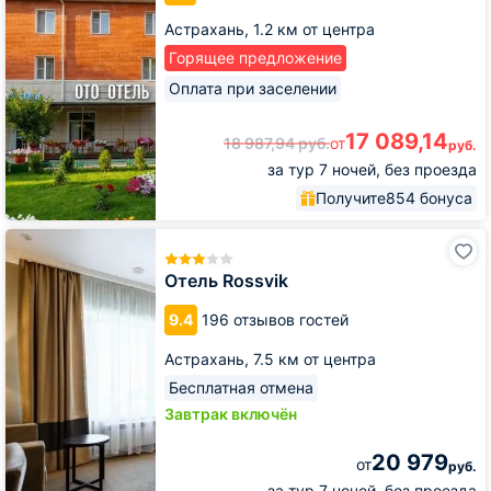
Астрахань,
1.2 км от центра
Горящее предложение
Оплата при заселении
17 089,14
18 987,94
руб.
от
руб.
за тур 7 ночей, без проезда
Получите
854 бонуса
Отель
Rossvik
Отель Rossvik
9.4
196 отзывов гостей
Астрахань,
7.5 км от центра
Бесплатная отмена
Завтрак включён
20 979
от
руб.
за тур 7 ночей, без проезда