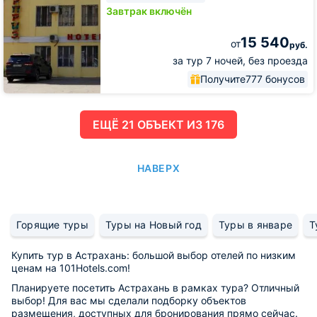
Завтрак включён
15 540
от
руб.
за тур 7 ночей, без проезда
Получите
777 бонусов
ЕЩË 21 ОБЪЕКТ ИЗ 176
НАВЕРХ
Горящие туры
Туры на Новый год
Туры в январе
Т
Купить тур в Астрахань: большой выбор отелей по низким
ценам на 101Hotels.com!
Планируете посетить Астрахань в рамках тура? Отличный
выбор! Для вас мы сделали подборку объектов
размещения, доступных для бронирования прямо сейчас.