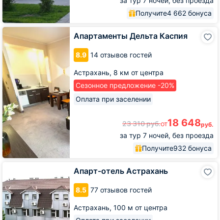
за тур 7 ночей, без проезда
Получите
4 662 бонуса
Апартаменты
Апартаменты Дельта Каспия
Дельта
Каспия
8.9
14 отзывов гостей
Астрахань,
8 км от центра
Сезонное предложение -20%
Оплата при заселении
18 648
23 310
руб.
от
руб.
за тур 7 ночей, без проезда
Получите
932 бонуса
Апарт-
Апарт-отель Астрахань
отель
Астрахань
8.5
77 отзывов гостей
Астрахань,
100 м от центра