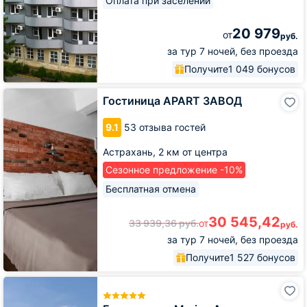
Оплата при заселении
20 979
от
руб.
за тур 7 ночей, без проезда
Получите
1 049 бонусов
Гостиница
Гостиница APART ЗАВОД
APART
ЗАВОД
9.1
53 отзыва гостей
Астрахань,
2 км от центра
Сезонное предложение -10%
Бесплатная отмена
30 545,42
33 939,36
руб.
от
руб.
за тур 7 ночей, без проезда
Получите
1 527 бонусов
Гранд-
отель
Marins