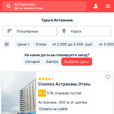
Астрахань
Даты неизвестны
Туры в Астрахань
Популярные
Карта
Цена
Отели
от
2 000
до
3 000
руб.
от
3 000
Сегодня
Завтра
Выбрать даты
Cosmos
Астрахань
Отель
Cosmos Астрахань Отель
9.3
578 отзывов гостей
Астрахань,
400 м от центра
Оплата на сайте