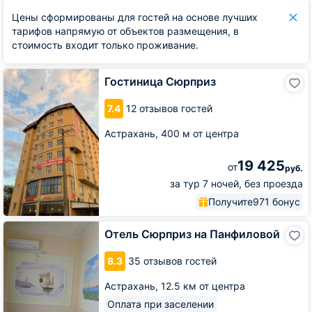
Цены сформированы для гостей на основе лучших
тарифов напрямую от объектов размещения, в
стоимость входит только проживание.
Гостиница
Гостиница Сюрприз
Сюрприз
7.4
12 отзывов гостей
Астрахань,
400 м от центра
19 425
от
руб.
за тур 7 ночей, без проезда
Получите
971 бонус
Отель
Отель Сюрприз на Панфиловой
Сюрприз
на
8.3
35 отзывов гостей
Панфиловой
Астрахань,
12.5 км от центра
Оплата при заселении