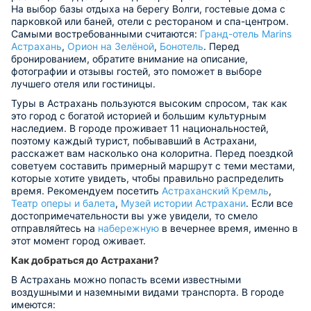
На выбор базы отдыха на берегу Волги, гостевые дома с
парковкой или баней, отели с рестораном и спа-центром.
Самыми востребованными считаются:
Гранд-отель Marins
Астрахань
,
Орион на Зелёной
,
Бонотель
. Перед
бронированием, обратите внимание на описание,
фотографии и отзывы гостей, это поможет в выборе
лучшего отеля или гостиницы.
Туры в Астрахань пользуются высоким спросом, так как
это город с богатой историей и большим культурным
наследием. В городе проживает 11 национальностей,
поэтому каждый турист, побывавший в Астрахани,
расскажет вам насколько она колоритна. Перед поездкой
советуем составить примерный маршрут с теми местами,
которые хотите увидеть, чтобы правильно распределить
время. Рекомендуем посетить
Астраханский Кремль
,
Театр оперы и балета
,
Музей истории Астрахани
. Если все
достопримечательности вы уже увидели, то смело
отправляйтесь на
набережную
в вечернее время, именно в
этот момент город оживает.
Как добраться до Астрахани?
В Астрахань можно попасть всеми известными
воздушными и наземными видами транспорта. В городе
имеются: