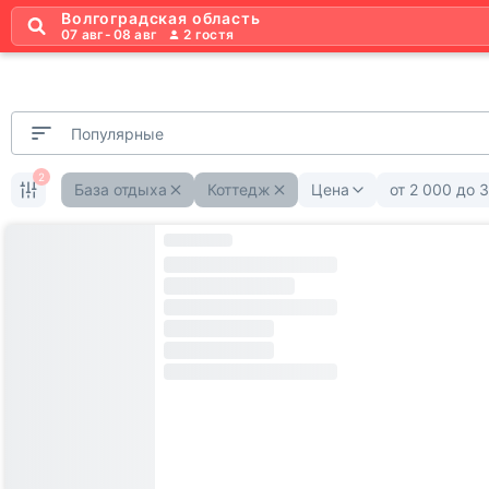
Волгоградская область
07 авг
-
08 авг
2
гостя
Популярные
2
База отдыха
Коттедж
Цена
от
2 000
до
3