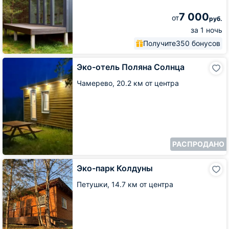
7 000
от
руб.
за 1 ночь
Получите
350 бонусов
Эко-
Эко-отель Поляна Солнца
отель
Поляна
Чамерево,
20.2 км от центра
Солнца
РАСПРОДАНО
Эко-
Эко-парк Колдуны
парк
Колдуны
Петушки,
14.7 км от центра