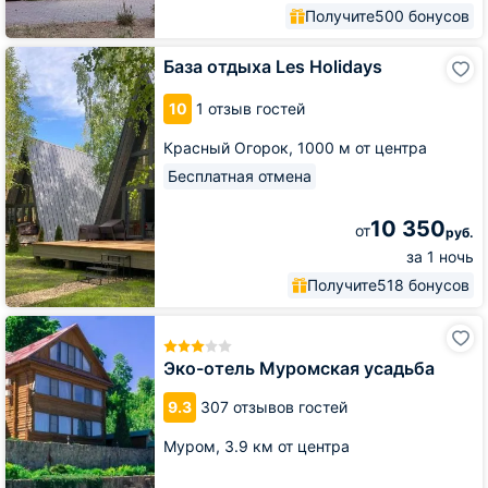
Получите
500 бонусов
База
База отдыха Les Holidays
отдыха
Les
10
1 отзыв гостей
Holidays
Красный Огорок,
1000 м от центра
Бесплатная отмена
10 350
от
руб.
за 1 ночь
Получите
518 бонусов
Эко-
отель
Муромская
Эко-отель Муромская усадьба
усадьба
9.3
307 отзывов гостей
Муром,
3.9 км от центра