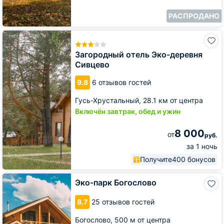
РАСПРОДАНО
Загородный
отель
Эко-
Загородный отель Эко-деревня
деревня
Сивцево
Сивцево
9.8
6 отзывов гостей
Гусь-Хрустальный,
28.1 км от центра
Включён завтрак, обед и ужин
8 000
от
руб.
за 1 ночь
Получите
400 бонусов
Эко-
Эко-парк Богослово
парк
Богослово
8.7
25 отзывов гостей
Богослово,
500 м от центра