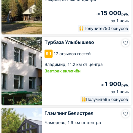
15 000
от
руб.
за 1 ночь
Получите
750 бонусов
Турбаза
Турбаза Улыбышево
Улыбышево
9.1
17 отзывов гостей
Владимир,
11.2 км от центра
Завтрак включён
1 900
от
руб.
за 1 ночь
Получите
95 бонусов
Глэмпинг
Глэмпинг Белистрел
Белистрел
Чамерево,
1.9 км от центра