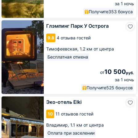
за 1 ночь
Получите
353 бонуса
Глэмпинг
Глэмпинг Парк У Острога
Парк
У
9.8
4 отзыва гостей
Острога
Тимофеевская,
1.2 км от центра
Бесплатная отмена
10 500
от
руб.
за 1 ночь
Получите
525 бонусов
Эко-
Эко-отель Elki
отель
Elki
10
11 отзывов гостей
Владимир,
1.1 км от центра
Оплата при заселении