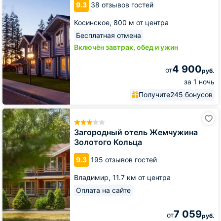
9.3
38 отзывов гостей
Кольцо
Косинское,
800 м от центра
Бесплатная отмена
Включён завтрак, обед и ужин
4 900
от
руб.
за 1 ночь
Получите
245 бонусов
Загородный
отель
Жемчужина
Загородный отель Жемчужина
Золотого
Золотого Кольца
Кольца
9.3
195 отзывов гостей
Владимир,
11.7 км от центра
Оплата на сайте
7 059
от
руб.