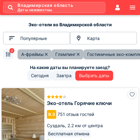
Владимирская область
Даты неизвестны
Эко-отели во Владимирской области
Популярные
Карта
9
А-фреймы
Глэмпинг
Гостиничные эко-компл
Сегодня
Завтра
Выбрать даты
Эко-
отель
Горячие
Эко-отель Горячие ключи
ключи
9.3
751 отзыв гостей
Суздаль,
2.2 км от центра
Бесплатная отмена