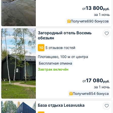
13 800
от
руб.
за 1 ночь
Получите
690 бонусов
Загородный
Загородный отель Восемь
отель
обезьян
Восемь
обезьян
10
5 отзывов гостей
Плотавцево,
100 м от центра
Бесплатная отмена
Завтрак включён
17 080
от
руб.
за 1 ночь
Получите
854 бонуса
База
База отдыха Lesavuska
отдыха
Lesavuska