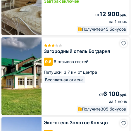
Завтрак включён
12 900
от
руб.
за 1 ночь
Получите
645 бонусов
Загородный
отель
Богдарня
Загородный отель Богдарня
9.6
8 отзывов гостей
Петушки,
3.7 км от центра
Бесплатная отмена
6 100
от
руб.
за 1 ночь
Получите
305 бонусов
Эко-
Эко-отель Золотое Кольцо
отель
Золотое