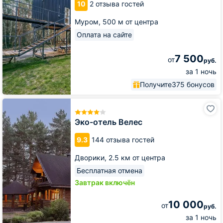
10
2 отзыва гостей
Муром,
500 м от центра
Оплата на сайте
7 500
от
руб.
за 1 ночь
Получите
375 бонусов
Эко-
отель
Велес
Эко-отель Велес
9.3
144 отзыва гостей
Дворики,
2.5 км от центра
Бесплатная отмена
Завтрак включён
10 000
от
руб.
за 1 ночь