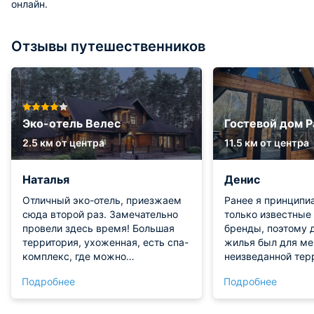
онлайн.
Отзывы путешественников
Эко-отель Велес
Гостевой дом 
2.5 км от центра
11.5 км от центра
Наталья
Денис
Отличный эко-отель, приезжаем
Ранее я принципи
сюда второй раз. Замечательно
только известные
провели здесь время! Большая
бренды, поэтому 
территория, ухоженная, есть спа-
жилья был для ме
комплекс, где можно
неизведанной тер
расслабиться. И даже
Результат приятно
Подробнее
Подробнее
собственный зоопарк с милыми
обстановка насто
зверушками. Номер у нас был
расслабляющая и 
уютный, современный, есть
адаптация заняла