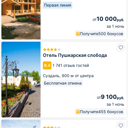
Первая линия
10 000
от
руб.
за 1 ночь
Получите
500 бонусов
Отель
Пушкарская
слобода
Отель Пушкарская слобода
9.4
1 741 отзыв гостей
Суздаль,
900 м от центра
Бесплатная отмена
9 100
от
руб.
за 1 ночь
Получите
455 бонусов
Гостиница
Суздаль