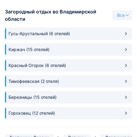
возможность заказать завтрак.
полчаса. Внутрен
Загородный отдых во Владимирской
Обязательно приедем сюда
спальни полность
Все
снова!
чек-лист требован
области
загородному отды
наличие рабочего 
Гусь-Хрустальный
(6 отелей)
ортопедического 
свободные дни ст
жемчужиной года
Киржач
(15 отелей)
прекрасной инфр
гостевого дома, 
Красный Огорок
(6 отелей)
гостям множество
мелочей. Мы вним
изучили каждый а
Тимофеевская
(2 отеля)
заведения, но не 
придраться — исп
Березницы
(15 отелей)
обязанностей сот
безупречно. За со
гипоаллергенной 
Гороховец
(12 отелей)
идеальную дезин
контактных повер
администраторам 
памятник.