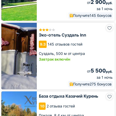
2 900
от
руб.
за 1 ночь
Получите
145 бонусов
Эко-
отель
Суздаль
Эко-отель Суздаль Inn
Inn
9.3
145 отзывов гостей
Суздаль,
500 м от центра
Завтрак включён
5 500
от
руб.
за 1 ночь
Получите
275 бонусов
База
База отдыха Казачий Курень
отдыха
Казачий
10
2 отзыва гостей
Курень
Покров,
8.4 км от центра