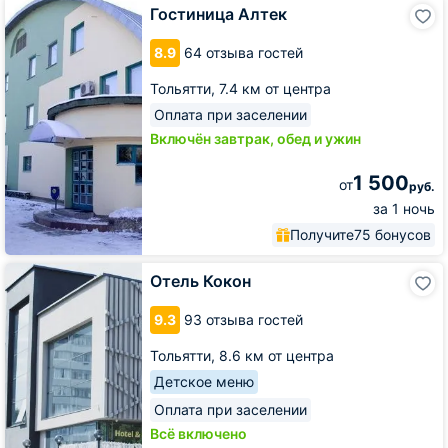
Гостиница
Гостиница Алтек
Алтек
8.9
64 отзыва гостей
Тольятти,
7.4 км от центра
Оплата при заселении
Включён завтрак, обед и ужин
1 500
от
руб.
за 1 ночь
Получите
75 бонусов
Отель
Отель Кокон
Кокон
9.3
93 отзыва гостей
Тольятти,
8.6 км от центра
Детское меню
Оплата при заселении
Всё включено