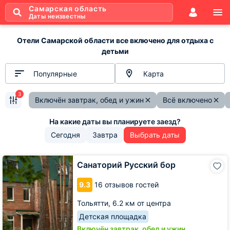
Самарская область
Даты неизвестны
Отели Самарской области все включено для отдыха с
детьми
Популярные
Карта
3
Включён завтрак, обед и ужин
Всё включено
Сегодня
Завтра
Выбрать даты
Санаторий
Санаторий Русский бор
Русский
бор
9.3
16 отзывов гостей
Тольятти,
6.2 км от центра
Детская площадка
Включён завтрак, обед и ужин