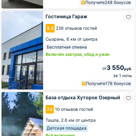
Получите
248 бонусов
Гостиница
Гостиница Гараж
Гараж
9.3
236 отзывов гостей
Сызрань,
6 км от центра
Бесплатная отмена
Включён завтрак, обед и ужин
3 550
от
руб.
за 1 ночь
Получите
178 бонусов
База
База отдыха Хуторок Озерный
отдыха
Хуторок
7.2
10 отзывов гостей
Озерный
Ташла,
2.6 км от центра
Детская площадка
Всё включено