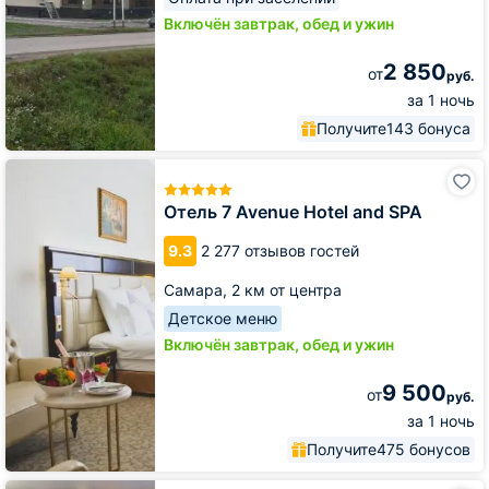
Включён завтрак, обед и ужин
2 850
от
руб.
за 1 ночь
Получите
143 бонуса
Отель
7
Avenue
Отель 7 Avenue Hotel and SPA
Hotel
and
9.3
2 277 отзывов гостей
SPA
Самара,
2 км от центра
Детское меню
Включён завтрак, обед и ужин
9 500
от
руб.
за 1 ночь
Получите
475 бонусов
Гостиница