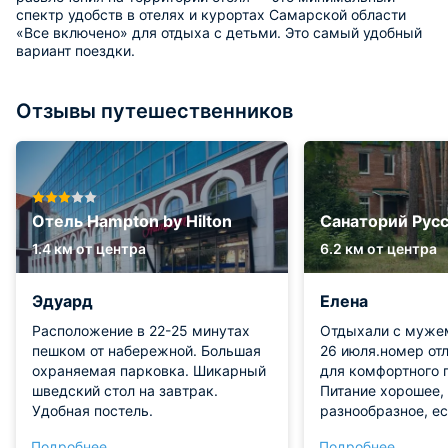
спектр удобств в отелях и курортах Самарской области
«Все включено» для отдыха с детьми. Это самый удобный
вариант поездки.
Отзывы путешественников
Отель Hampton by Hilton
Санаторий Русс
1.4 км от центра
6.2 км от центра
Эдуард
Елена
Расположение в 22-25 минутах
Отдыхали с мужем
пешком от набережной. Большая
26 июля.номер отл
охраняемая парковка. Шикарный
для комфортного 
шведский стол на завтрак.
Питание хорошее,
Удобная постель.
разнообразное, ес
выбора блюд на с
Подробнее
Подробнее