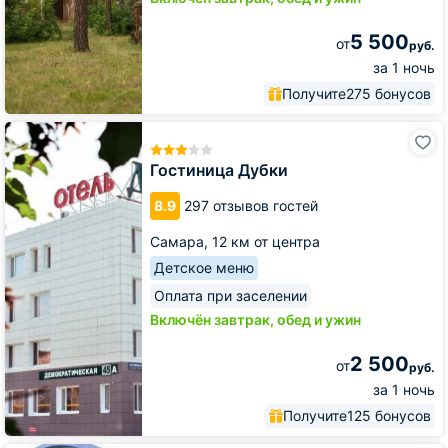
5 500
от
руб.
за 1 ночь
Получите
275 бонусов
Гостиница
Дубки
Гостиница Дубки
8.9
297 отзывов гостей
Самара,
12 км от центра
Детское меню
Оплата при заселении
Включён завтрак, обед и ужин
2 500
от
руб.
за 1 ночь
Получите
125 бонусов