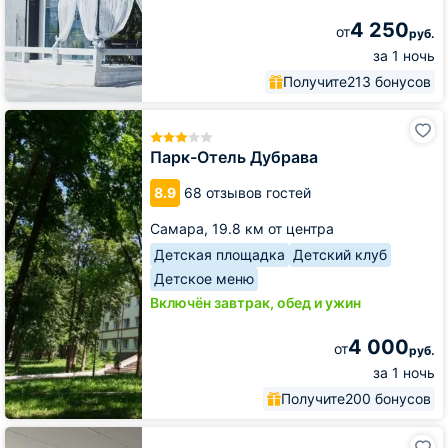
4 250
от
руб.
за 1 ночь
Получите
213 бонусов
Парк-
Отель
Дубрава
Парк-Отель Дубрава
8.9
68 отзывов гостей
Самара,
19.8 км от центра
Детская площадка
Детский клуб
Детское меню
Включён завтрак, обед и ужин
4 000
от
руб.
за 1 ночь
Получите
200 бонусов
Гостиница