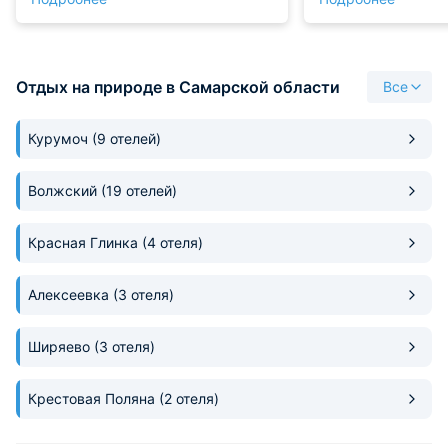
Хотелось бы поже
внимания уделят
газонов и зелёны
Конечно, некотор
требуют ремонта.
Отдых на природе в Самарской области
Все
Курумоч
(9 отелей)
Волжский
(19 отелей)
Красная Глинка
(4 отеля)
Алексеевка
(3 отеля)
Ширяево
(3 отеля)
Крестовая Поляна
(2 отеля)