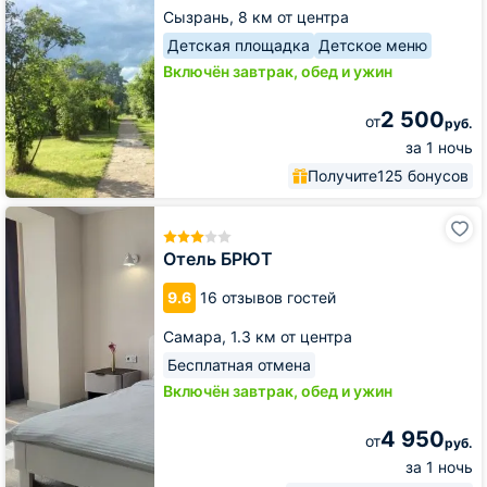
Сызрань,
8 км от центра
Детская площадка
Детское меню
Включён завтрак, обед и ужин
2 500
от
руб.
за 1 ночь
Получите
125 бонусов
Отель
БРЮТ
Отель БРЮТ
9.6
16 отзывов гостей
Самара,
1.3 км от центра
Бесплатная отмена
Включён завтрак, обед и ужин
4 950
от
руб.
за 1 ночь