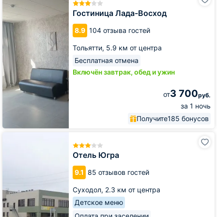
Лада-
Восход
Гостиница Лада-Восход
8.9
104 отзыва гостей
Тольятти,
5.9 км от центра
Бесплатная отмена
Включён завтрак, обед и ужин
3 700
от
руб.
за 1 ночь
Получите
185 бонусов
Отель
Югра
Отель Югра
9.1
85 отзывов гостей
Суходол,
2.3 км от центра
Детское меню
Оплата при заселении