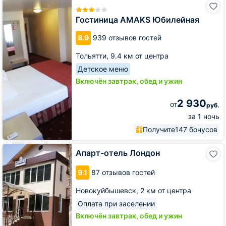
AMAKS
Юбилейная
Гостиница AMAKS Юбилейная
8.9
939 отзывов гостей
Тольятти,
9.4 км от центра
Детское меню
Включён завтрак, обед и ужин
2 930
от
руб.
за 1 ночь
Получите
147 бонусов
Апарт-
Апарт-отель Лондон
отель
Лондон
9.1
87 отзывов гостей
Новокуйбышевск,
2 км от центра
Оплата при заселении
Включён завтрак, обед и ужин