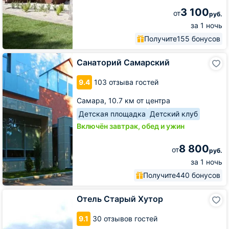
3 100
от
руб.
за 1 ночь
Получите
155 бонусов
Санаторий
Санаторий Самарский
Самарский
9.4
103 отзыва гостей
Самара,
10.7 км от центра
Детская площадка
Детский клуб
Включён завтрак, обед и ужин
8 800
от
руб.
за 1 ночь
Получите
440 бонусов
Отель
Отель Старый Хутор
Старый
Хутор
9.1
30 отзывов гостей