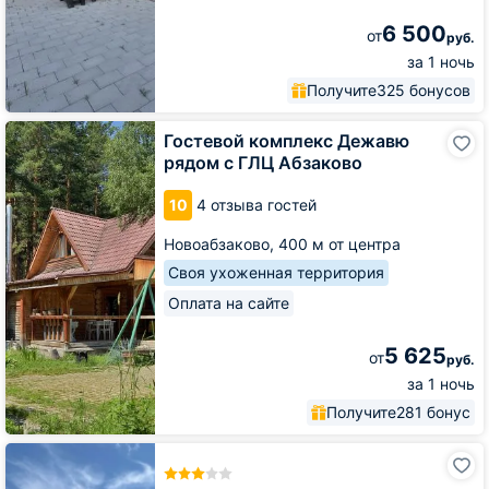
6 500
от
руб.
за 1 ночь
Получите
325 бонусов
Гостевой
Гостевой комплекс Дежавю
комплекс
рядом с ГЛЦ Абзаково
Дежавю
рядом
10
4 отзыва гостей
с
ГЛЦ
Новоабзаково,
400 м от центра
Абзаково
Своя ухоженная территория
Оплата на сайте
5 625
от
руб.
за 1 ночь
Получите
281 бонус
База
отдыха