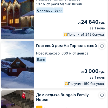
137 м от реки Малый Кизил
Ски-пасс
Баня
24 840
от
руб.
за 1 ночь
Получите
1 242 бонуса
Гостевой
Гостевой дом На Горнолыжной
дом
На
Новоабзаково,
600 м от центра
Горнолыжной
Баня
3 000
от
руб.
за 1 ночь
Получите
150 бонусов
Дом
Дом отдыха Bungalo Family
отдыха
House
Bungalo
Family