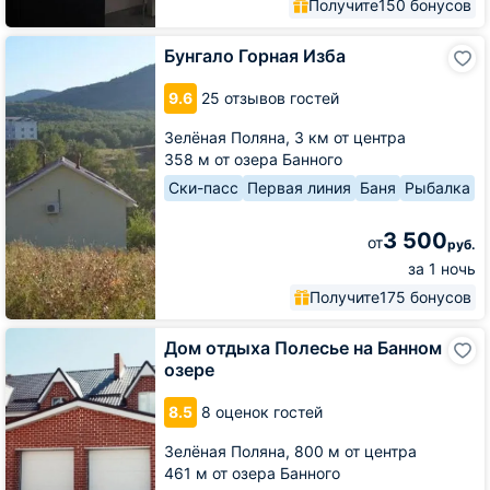
Получите
150 бонусов
Бунгало
Бунгало Горная Изба
Горная
Изба
9.6
25 отзывов гостей
Зелёная Поляна,
3 км от центра
358 м от озера Банного
Ски-пасс
Первая линия
Баня
Рыбалка
3 500
от
руб.
за 1 ночь
Получите
175 бонусов
Дом
Дом отдыха Полесье на Банном
отдыха
озере
Полесье
на
8.5
8 оценок гостей
Банном
озере
Зелёная Поляна,
800 м от центра
461 м от озера Банного