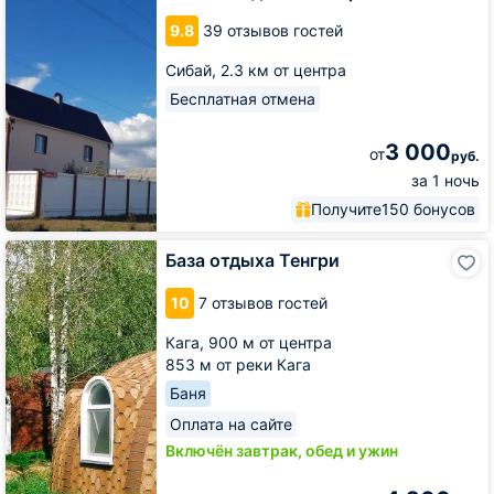
9.8
39 отзывов гостей
Сибай,
2.3 км от центра
Бесплатная отмена
3 000
от
руб.
за 1 ночь
Получите
150 бонусов
База
База отдыха Тенгри
отдыха
Тенгри
10
7 отзывов гостей
Кага,
900 м от центра
853 м от реки Кага
Баня
Оплата на сайте
Включён завтрак, обед и ужин