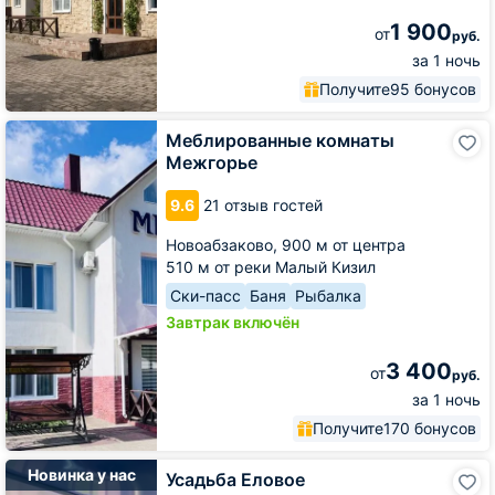
1 900
от
руб.
за 1 ночь
Получите
95 бонусов
Меблированные
Меблированные комнаты
комнаты
Межгорье
Межгорье
9.6
21 отзыв гостей
Новоабзаково,
900 м от центра
510 м от реки Малый Кизил
Ски-пасс
Баня
Рыбалка
Завтрак включён
3 400
от
руб.
за 1 ночь
Получите
170 бонусов
Усадьба
Новинка у нас
Усадьба Еловое
Еловое