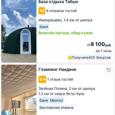
Табын
База отдыха Табын
10
6 отзывов гостей
Имендяшево,
1.4 км от центра
Баня
Включён завтрак, обед и ужин
8 100
от
руб.
за 1 ночь
Получите
405 бонусов
Глэмпинг
Глэмпинг Наедине
Наедине
9.4
1 отзыв гостей
Зелёная Поляна,
2 км от центра
1.2 км от озера Якты-Куль
Баня
Мангал
Бесплатная отмена