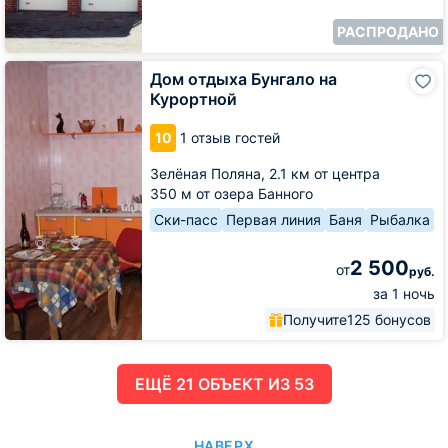
РАСПРОДАНО
Дом
Дом отдыха Бунгало на
отдыха
Курортной
Бунгало
на
10
1 отзыв гостей
Курортной
Зелёная Поляна,
2.1 км от центра
350 м от озера Банного
Ски-пасс
Первая линия
Баня
Рыбалка
2 500
от
руб.
за 1 ночь
Получите
125 бонусов
ЕЩË 21 ОБЪЕКТ ИЗ 53
НАВЕРХ