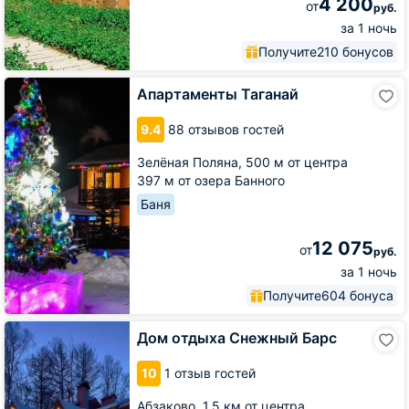
4 200
от
руб.
за 1 ночь
Получите
210 бонусов
Апартаменты
Апартаменты Таганай
Таганай
9.4
88 отзывов гостей
Зелёная Поляна,
500 м от центра
397 м от озера Банного
Баня
12 075
от
руб.
за 1 ночь
Получите
604 бонуса
Дом
Дом отдыха Снежный Барс
отдыха
Снежный
10
1 отзыв гостей
Барс
Абзаково,
1.5 км от центра