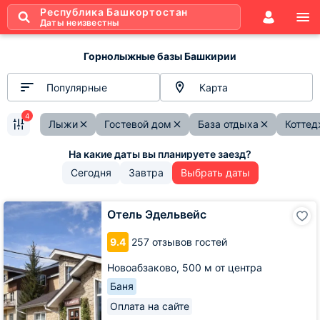
Республика Башкортостан
Даты неизвестны
Горнолыжные базы Башкирии
Популярные
Карта
4
Лыжи
Гостевой дом
База отдыха
Котте
Сегодня
Завтра
Выбрать даты
Отель
Отель Эдельвейс
Эдельвейс
9.4
257 отзывов гостей
Новоабзаково,
500 м от центра
Баня
Оплата на сайте