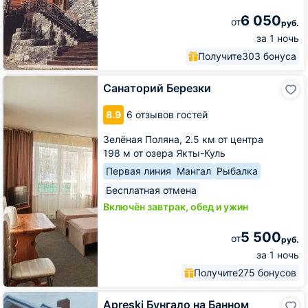
6 050
от
руб.
за 1 ночь
Получите
303 бонуса
Санаторий
Санаторий Березки
Березки
8.9
6 отзывов гостей
Зелёная Поляна,
2.5 км от центра
198 м от озера Якты-Куль
Первая линия
Мангал
Рыбалка
Бесплатная отмена
Включён завтрак, обед и ужин
5 500
от
руб.
за 1 ночь
Получите
275 бонусов
Apreski
Apreski Бунгало на Банном