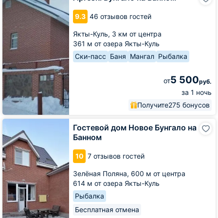
Бунгало
на
9.3
46 отзывов гостей
Банном
Якты-Куль,
3 км от центра
361 м от озера Якты-Куль
Ски-пасс
Баня
Мангал
Рыбалка
5 500
от
руб.
за 1 ночь
Получите
275 бонусов
Гостевой
Гостевой дом Новое Бунгало на
дом
Банном
Новое
Бунгало
10
7 отзывов гостей
на
Банном
Зелёная Поляна,
600 м от центра
614 м от озера Якты-Куль
Рыбалка
Бесплатная отмена