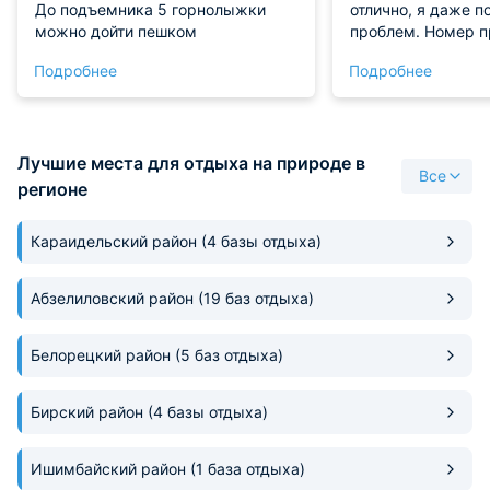
До подъемника 5 горнолыжки
отлично, я даже п
можно дойти пешком
проблем. Номер п
светлый, с новой 
Подробнее
Подробнее
удобной кроватью
вообще красавцы
вопрос моменталь
индивидуальный п
Лучшие места для отдыха на природе в
центра города на
Все
буквально за пару
регионе
коллегам пореко
Караидельский район
(4 базы отдыха)
Абзелиловский район
(19 баз отдыха)
Белорецкий район
(5 баз отдыха)
Бирский район
(4 базы отдыха)
Ишимбайский район
(1 база отдыха)