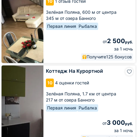
10
1 отзыв гостей
House
Зелёная Поляна,
600 м от центра
345 м от озера Банного
Первая линия
Рыбалка
2 500
от
руб.
за 1 ночь
Получите
125 бонусов
Коттедж
Коттедж На Курортной
На
Курортной
10
4 оценки гостей
Зелёная Поляна,
1.7 км от центра
217 м от озера Банного
Первая линия
Рыбалка
3 000
от
руб.
за 1 ночь