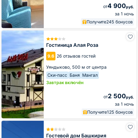
4 900
от
руб.
за 1 ночь
Получите
245 бонусов
Гостиница
Алая
Роза
Гостиница Алая Роза
9.6
26 отзывов гостей
Уяндыково,
500 м от центра
Ски-пасс
Баня
Мангал
Завтрак включён
2 500
от
руб.
за 1 ночь
Получите
125 бонусов
Гостевой
дом
Башкирия
Гостевой дом Башкирия