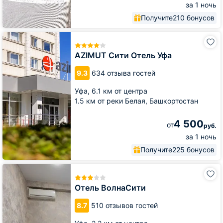
за 1 ночь
Получите
210 бонусов
AZIMUT
Сити
Отель
AZIMUT Сити Отель Уфа
Уфа
9.3
634 отзыва гостей
Уфа,
6.1 км от центра
1.5 км от реки Белая, Башкортостан
4 500
от
руб.
за 1 ночь
Получите
225 бонусов
Отель
ВолнаСити
Отель ВолнаСити
8.7
510 отзывов гостей