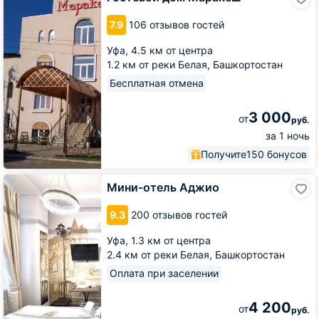
дом
Маракеш
7.9
106 отзывов гостей
Уфа,
4.5 км от центра
1.2 км от реки Белая, Башкортостан
Бесплатная отмена
3 000
от
руб.
за 1 ночь
Получите
150 бонусов
Мини-
Мини-отель Аджио
отель
Аджио
9.3
200 отзывов гостей
Уфа,
1.3 км от центра
2.4 км от реки Белая, Башкортостан
Оплата при заселении
4 200
от
руб.