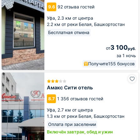
9.6
92 отзыва гостей
Уфа,
2.3 км от центра
2.2 км от реки Белая, Башкортостан
Бесплатная отмена
3 100
от
руб.
за 1 ночь
Получите
155 бонусов
Амакс
Сити
отель
Амакс Сити отель
8.7
1 356 отзывов гостей
Уфа,
2.7 км от центра
1.3 км от реки Белая, Башкортостан
Оплата при заселении
Включён завтрак, обед и ужин