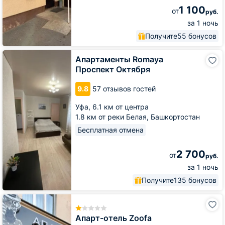
1 100
от
руб.
за 1 ночь
Получите
55 бонусов
Апартаменты
Апартаменты Romaya
Romaya
Проспект Октября
Проспект
Октября
9.8
57 отзывов гостей
Уфа,
6.1 км от центра
1.8 км от реки Белая, Башкортостан
Бесплатная отмена
2 700
от
руб.
за 1 ночь
Получите
135 бонусов
Апарт-
отель
Zoofa
Апарт-отель Zoofa