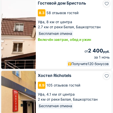
Гостевой
Гостевой дом Бристоль
дом
Бристоль
8.3
58 отзывов гостей
Уфа,
8 км от центра
2.7 км от реки Белая, Башкортостан
Бесплатная отмена
Включён завтрак, обед и ужин
2 400
от
руб.
за 1 ночь
Получите
120 бонусов
Хостел
Хостел Richotels
Richotels
8.9
105 отзывов гостей
Уфа,
4.1 км от центра
2 км от реки Белая, Башкортостан
Бесплатная отмена