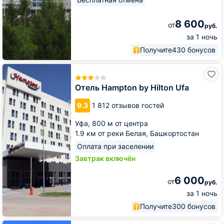
8 600
от
руб.
за 1 ночь
Получите
430 бонусов
Отель
Hampton
by
Отель Hampton by Hilton Ufa
Hilton
Ufa
9.3
1 812 отзывов гостей
Уфа,
800 м от центра
1.9 км от реки Белая, Башкортостан
Оплата при заселении
Завтрак включён
6 000
от
руб.
за 1 ночь
Получите
300 бонусов