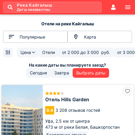
Река Кайгалыш
Даты неизвестны
Отели на реке Кайгалыш
Популярные
Карта
Цена
Отели
от
2 000
до
3 000
руб.
от
3 000
Сегодня
Завтра
Выбрать даты
Отель
Hills
Garden
Отель Hills Garden
9.4
3 208 отзывов гостей
Уфа,
2.5 км от центра
473 м от реки Белая, Башкортостан
Бесплатная отмена