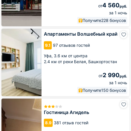
4 560
от
руб.
за 1 ночь
Получите
228 бонусов
Апартаменты
Апартаменты Волшебный край
Волшебный
край
9.1
97 отзывов гостей
Уфа,
3.6 км от центра
2.4 км от реки Белая, Башкортостан
2 990
от
руб.
за 1 ночь
Получите
150 бонусов
Гостиница
Агидель
Гостиница Агидель
8.9
381 отзыв гостей