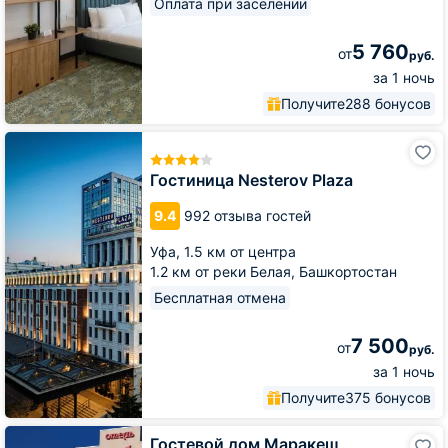
Оплата при заселении
5 760
от
руб.
за 1 ночь
Получите
288 бонусов
Гостиница
Nesterov
Plaza
Гостиница Nesterov Plaza
9.4
992 отзыва гостей
Уфа,
1.5 км от центра
1.2 км от реки Белая, Башкортостан
Бесплатная отмена
7 500
от
руб.
за 1 ночь
Получите
375 бонусов
Гостевой
Гостевой дом Маракеш