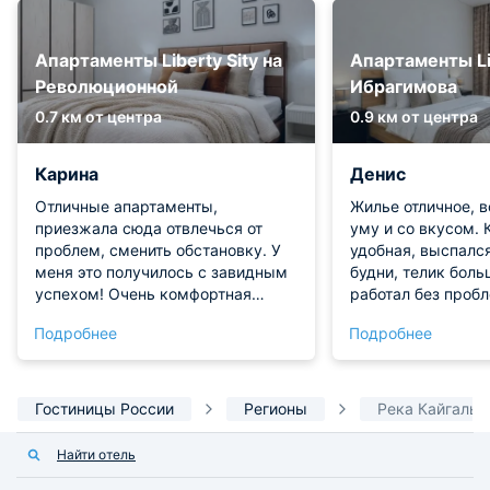
Апартаменты Liberty Sity на
Апартаменты Lib
Революционной
Ибрагимова
0.7 км от центра
0.9 км от центра
Карина
Денис
Отличные апартаменты,
Жилье отличное, в
приезжала сюда отвлечься от
уму и со вкусом. 
проблем, сменить обстановку. У
удобная, выспался
меня это получилось с завидным
будни, телик боль
успехом! Очень комфортная
работал без пробл
квартира, нет ничего лишнего.
интересных мест 
Подробнее
Подробнее
Мебель целая, удобная кровать,
пешком, так что н
сантехника как новая. Сразу
даже не тратился
видно, что за чистотой следят
место, куда хочет
усиленно - ни пылинки и свежее
когда снова захо
Гостиницы России
Регионы
Река Кайгалы
постельное белье с полотенцами.
Очень понравилось - вернусь
Найти отель
снова!