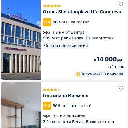
Отель
Sheratonplaza
Ufa
Отель Sheratonplaza Ufa Congress
Congress
9.4
903 отзыва гостей
Уфа,
1.8 км от центра
809 м от реки Белая, Башкортостан
Оплата при заселении
14 000
от
руб.
за 1 ночь
Получите
700 бонусов
Гостиница
Иремель
Гостиница Иремель
9.3
666 отзывов гостей
Уфа,
3.4 км от центра
2.2 км от реки Белая, Башкортостан