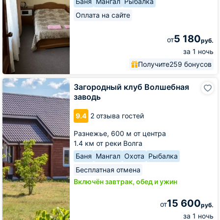
Баня
Мангал
Рыбалка
Оплата на сайте
5 180
от
руб.
за 1 ночь
Получите
259 бонусов
Загородный
Загородный клуб Волшебная
клуб
заводь
Волшебная
заводь
9.4
2 отзыва гостей
Разнежье,
600 м от центра
1.4 км от реки Волга
Баня
Мангал
Охота
Рыбалка
Бесплатная отмена
Включён завтрак, обед и ужин
15 600
от
руб.
за 1 ночь