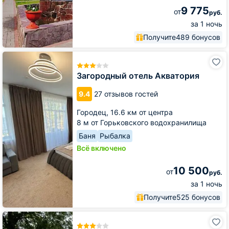
9 775
от
руб.
за 1 ночь
Получите
489 бонусов
Загородный
отель
Акватория
Загородный отель Акватория
9.4
27 отзывов гостей
Городец,
16.6 км от центра
8 м от Горьковского водохранилища
Баня
Рыбалка
Всё включено
10 500
от
руб.
за 1 ночь
Получите
525 бонусов
Загородный
отель