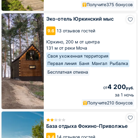
Получите
375 бонусов
Эко-
Эко-отель Юркинский мыс
отель
Юркинский
9.6
13 отзывов гостей
мыс
Юркино,
200 м от центра
131 м от реки Моча
Своя ухоженная территория
Первая линия
Баня
Мангал
Рыбалка
Бесплатная отмена
4 200
от
руб.
за 1 ночь
Получите
210 бонусов
База
отдыха
Фокино-
База отдыха Фокино-Приволжье
Приволжье
9.4
14 отзывов гостей