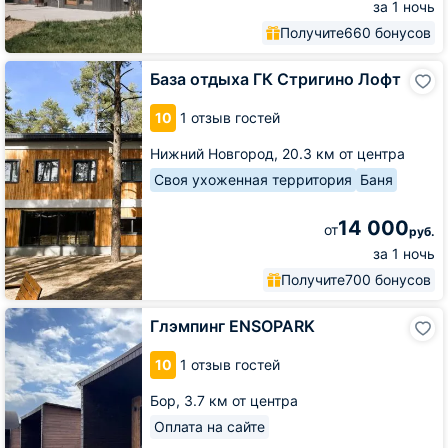
за 1 ночь
Получите
660 бонусов
База
База отдыха ГК Стригино Лофт
отдыха
ГК
10
1 отзыв гостей
Стригино
Лофт
Нижний Новгород,
20.3 км от центра
Своя ухоженная территория
Баня
14 000
от
руб.
за 1 ночь
Получите
700 бонусов
Глэмпинг
Глэмпинг ENSOPARK
ENSOPARK
10
1 отзыв гостей
Бор,
3.7 км от центра
Оплата на сайте