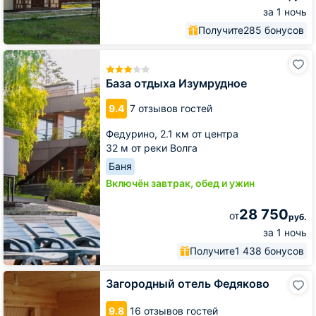
за 1 ночь
Получите
285 бонусов
База
отдыха
Изумрудное
База отдыха Изумрудное
9.4
7 отзывов гостей
Федурино,
2.1 км от центра
32 м от реки Волга
Баня
Включён завтрак, обед и ужин
28 750
от
руб.
за 1 ночь
Получите
1 438 бонусов
Загородный
Загородный отель Федяково
отель
Федяково
9.8
16 отзывов гостей