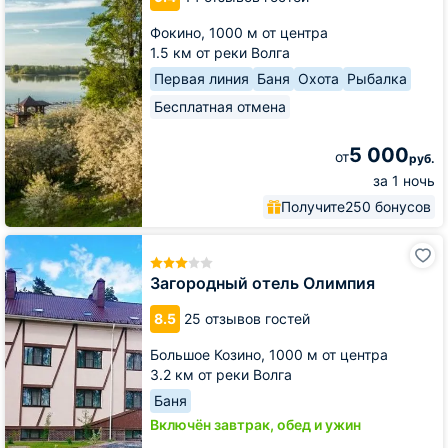
Фокино,
1000 м от центра
1.5 км от реки Волга
Первая линия
Баня
Охота
Рыбалка
Бесплатная отмена
5 000
от
руб.
за 1 ночь
Получите
250 бонусов
Загородный
отель
Олимпия
Загородный отель Олимпия
8.5
25 отзывов гостей
Большое Козино,
1000 м от центра
3.2 км от реки Волга
Баня
Включён завтрак, обед и ужин