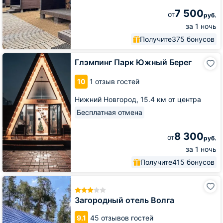
7 500
от
руб.
за 1 ночь
Получите
375 бонусов
Глэмпинг
Глэмпинг Парк Южный Берег
Парк
Южный
10
1 отзыв гостей
Берег
Нижний Новгород,
15.4 км от центра
Бесплатная отмена
8 300
от
руб.
за 1 ночь
Получите
415 бонусов
Загородный
отель
Волга
Загородный отель Волга
9.1
45 отзывов гостей