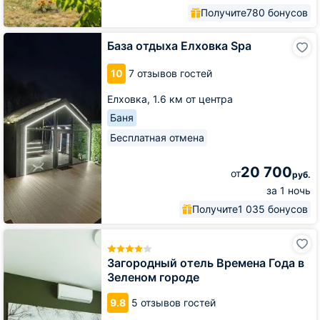
Получите
780 бонусов
База
База отдыха Елховка Spa
отдыха
Елховка
10
7 отзывов гостей
Spa
Елховка,
1.6 км от центра
Баня
Бесплатная отмена
20 700
от
руб.
за 1 ночь
Получите
1 035 бонусов
Загородный
отель
Времена
Загородный отель Времена Года в
Года
Зеленом городе
в
Зеленом
9.8
5 отзывов гостей
городе