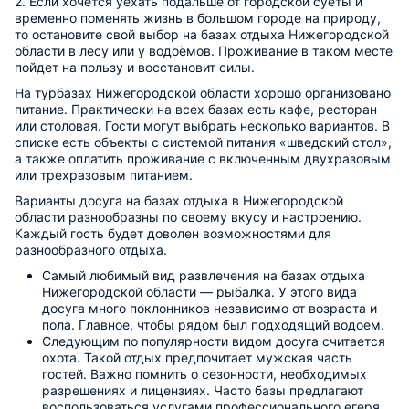
2. Если хочется уехать подальше от городской суеты и
временно поменять жизнь в большом городе на природу,
то остановите свой выбор на базах отдыха Нижегородской
области в лесу или у водоёмов. Проживание в таком месте
пойдет на пользу и восстановит силы.
На турбазах Нижегородской области хорошо организовано
питание. Практически на всех базах есть кафе, ресторан
или столовая. Гости могут выбрать несколько вариантов. В
списке есть объекты с системой питания «шведский стол»,
а также оплатить проживание с включенным двухразовым
или трехразовым питанием.
Варианты досуга на базах отдыха в Нижегородской
области разнообразны по своему вкусу и настроению.
Каждый гость будет доволен возможностями для
разнообразного отдыха.
Самый любимый вид развлечения на базах отдыха
Нижегородской области — рыбалка. У этого вида
досуга много поклонников независимо от возраста и
пола. Главное, чтобы рядом был подходящий водоем.
Следующим по популярности видом досуга считается
охота. Такой отдых предпочитает мужская часть
гостей. Важно помнить о сезонности, необходимых
разрешениях и лицензиях. Часто базы предлагают
воспользоваться услугами профессионального егеря.