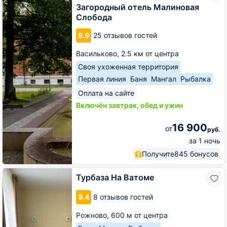
Малиновая
Загородный отель Малиновая
Слобода
Слобода
8.9
25 отзывов гостей
Васильково,
2.5 км от центра
Своя ухоженная территория
Первая линия
Баня
Мангал
Рыбалка
Оплата на сайте
Включён завтрак, обед и ужин
16 900
от
руб.
за 1 ночь
Получите
845 бонусов
Турбаза
Турбаза На Ватоме
На
Ватоме
9.4
8 отзывов гостей
Рожново,
600 м от центра