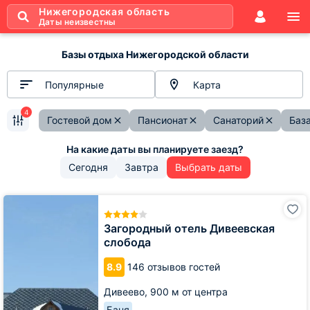
Нижегородская область
Даты неизвестны
Базы отдыха Нижегородской области
Популярные
Карта
4
Гостевой дом
Пансионат
Санаторий
Баз
Сегодня
Завтра
Выбрать даты
Загородный
отель
Дивеевская
Загородный отель Дивеевская
слобода
слобода
8.9
146 отзывов гостей
Дивеево,
900 м от центра
Баня