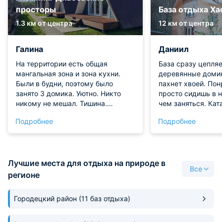
просторы
База отдыха Ха
1.3 км от центра
12 км от центра
Галина
Даниил
На территории есть общая
База сразу цепля
мангальная зона и зона кухни.
деревянные домик
Были в будни, поэтому было
пахнет хвоей. Пон
занято 3 домика. Уютно. Никто
просто сидишь в н
никому не мешал. Тишина.
чем заняться. Кат
Чистота.
собачьей упряжке
Подробнее
Подробнее
невероятное, эмо
зашкаливают. Хас
дружелюбные, с н
общаться, даже п
Лучшие места для отдыха на природе в
ухаживать за ним
Все
показали, как пра
регионе
активного дня за
парилка отличная,
Городецкий район
(11 баз отдыха)
равномерно, вени
видов на выбор.