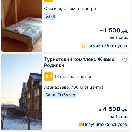
Ольгино,
7.2 км от центра
Баня
1 500
от
руб.
за 1 ночь
Получите
75 бонусов
Туристский
Туристский комплекс Живые
комплекс
Родники
Живые
Родники
9.4
16 отзывов гостей
Афанасьево,
700 м от центра
Баня
Рыбалка
4 500
от
руб.
за 1 ночь
Получите
225 бонусов