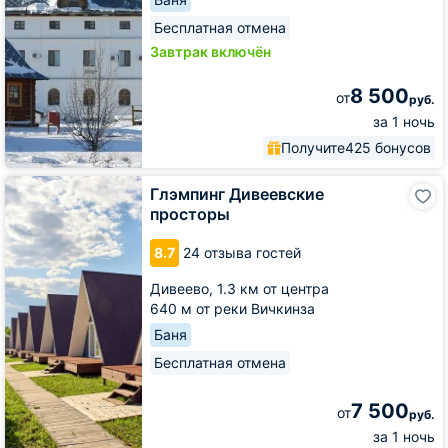
Бесплатная отмена
Завтрак включён
8 500
от
руб.
за 1 ночь
Получите
425 бонусов
Глэмпинг
Глэмпинг Дивеевские
Дивеевские
просторы
просторы
8.7
24 отзыва гостей
Дивеево,
1.3 км от центра
640 м от реки Вичкинза
Баня
Бесплатная отмена
7 500
от
руб.
за 1 ночь