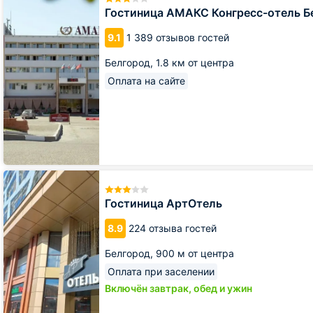
Конгресс-
Гостиница АМАКС Конгресс-отель Б
отель
Белгород
9.1
1 389 отзывов гостей
Белгород,
1.8 км от центра
Оплата на сайте
Гостиница
АртОтель
Гостиница АртОтель
8.9
224 отзыва гостей
Белгород,
900 м от центра
Оплата при заселении
Включён завтрак, обед и ужин