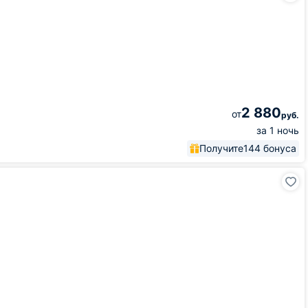
2 880
от
руб.
за 1 ночь
Получите
144 бонуса