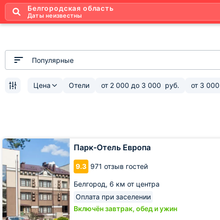
Белгородская область
Даты неизвестны
Популярные
Цена
Отели
от
2 000
до
3 000
руб.
от
3 000
Парк-
Парк-Отель Европа
Отель
Европа
9.3
971 отзыв гостей
Белгород,
6 км от центра
Оплата при заселении
Включён завтрак, обед и ужин