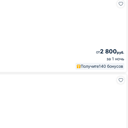
2 800
от
руб.
за 1 ночь
Получите
140 бонусов