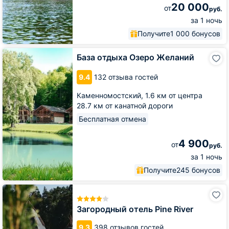
20 000
от
руб.
за 1 ночь
Получите
1 000 бонусов
База
База отдыха Озеро Желаний
отдыха
Озеро
9.4
132 отзыва гостей
Желаний
Каменномостский,
1.6 км от центра
28.7 км от канатной дороги
Бесплатная отмена
4 900
от
руб.
за 1 ночь
Получите
245 бонусов
Загородный
отель
Pine
Загородный отель Pine River
River
9.3
398 отзывов гостей