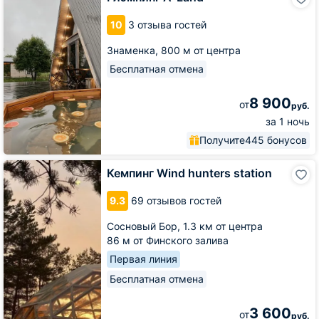
A-
Land
10
3 отзыва гостей
Знаменка,
800 м от центра
Бесплатная отмена
8 900
от
руб.
за 1 ночь
Получите
445 бонусов
Кемпинг
Кемпинг Wind hunters station
Wind
hunters
9.3
69 отзывов гостей
station
Сосновый Бор,
1.3 км от центра
86 м от Финского залива
Первая линия
Бесплатная отмена
3 600
от
руб.