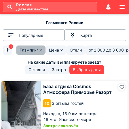
Россия
Даты неизвестны
Глэмпинги России
Популярные
Карта
1
Глэмпинг
Цена
Отели
от
2 000
до
3 000
р
Сегодня
Завтра
Выбрать даты
База
База отдыха Cosmos
отдыха
Атмосфера Приморье Резорт
Cosmos
Атмосфера
10
3 отзыва гостей
Приморье
Резорт
Находка,
15.9 км от центра
48 м от Японского моря
Завтрак включён