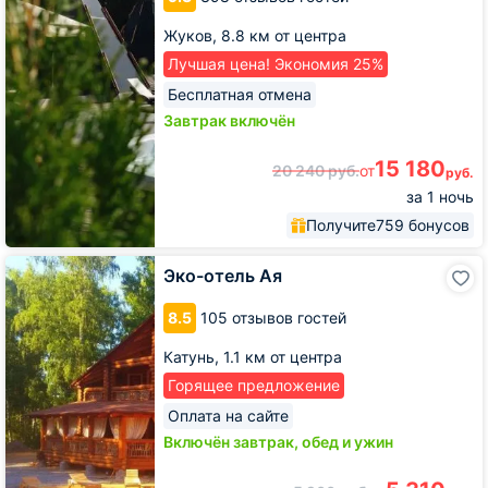
Жуков,
8.8 км от центра
Лучшая цена! Экономия 25%
Бесплатная отмена
Завтрак включён
15 180
20 240
руб.
от
руб.
за 1 ночь
Получите
759 бонусов
Эко-
Эко-отель Ая
отель
Ая
8.5
105 отзывов гостей
Катунь,
1.1 км от центра
Горящее предложение
Оплата на сайте
Включён завтрак, обед и ужин