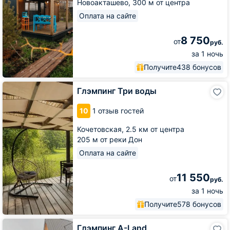
Новоакташево,
300 м от центра
Оплата на сайте
8 750
от
руб.
за 1 ночь
Получите
438 бонусов
Глэмпинг
Глэмпинг Три воды
Три
воды
10
1 отзыв гостей
Кочетовская,
2.5 км от центра
205 м от реки Дон
Оплата на сайте
11 550
от
руб.
за 1 ночь
Получите
578 бонусов
Глэмпинг
Глэмпинг A-Land