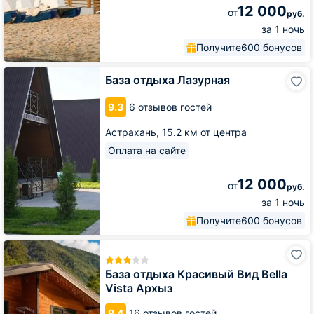
12 000
от
руб.
за 1 ночь
Получите
600 бонусов
База
База отдыха Лазурная
отдыха
Лазурная
9.3
6 отзывов гостей
Астрахань,
15.2 км от центра
Оплата на сайте
12 000
от
руб.
за 1 ночь
Получите
600 бонусов
База
отдыха
Красивый
База отдыха Красивый Вид Bella
Вид
Vista Архыз
Bella
Vista
9.4
16 отзывов гостей