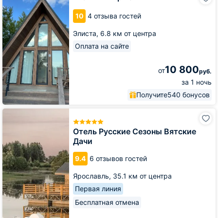
Аршан
10
4 отзыва гостей
Элиста,
6.8 км от центра
Оплата на сайте
10 800
от
руб.
за 1 ночь
Получите
540 бонусов
Отель
Русские
Сезоны
Отель Русские Сезоны Вятские
Вятские
Дачи
Дачи
9.4
6 отзывов гостей
Ярославль,
35.1 км от центра
Первая линия
Бесплатная отмена