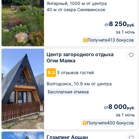
Янтарный,
1000 м от центра
40 м от озера Синявинское
8 250
от
руб.
за 1 ночь
Получите
413 бонусов
Центр
Центр загородного отдыха
загородного
Огни Маяка
отдыха
Огни
9.3
5 отзывов гостей
Маяка
Волгодонск,
10.9 км от центра
Бесплатная отмена
8 000
от
руб.
за 1 ночь
Получите
400 бонусов
Глэмпинг
Глэмпинг Аршан