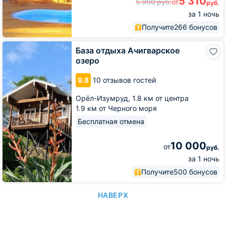
5 310
5 900
руб.
от
руб.
за 1 ночь
Получите
266 бонусов
База
База отдыха Ачигварское
отдыха
озеро
Ачигварское
озеро
9.8
10 отзывов гостей
Орёл-Изумруд,
1.8 км от центра
1.9 км от Черного моря
Бесплатная отмена
10 000
от
руб.
за 1 ночь
Получите
500 бонусов
НАВЕРХ