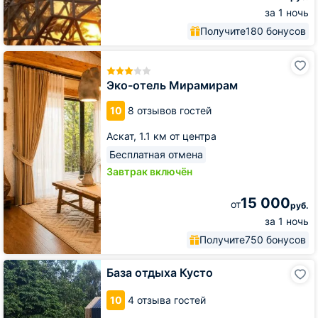
за 1 ночь
Получите
180 бонусов
Эко-
отель
Мирамирам
Эко-отель Мирамирам
10
8 отзывов гостей
Аскат,
1.1 км от центра
Бесплатная отмена
Завтрак включён
15 000
от
руб.
за 1 ночь
Получите
750 бонусов
База
База отдыха Кусто
отдыха
Кусто
10
4 отзыва гостей