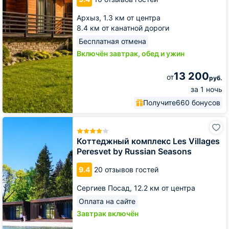
Архыз
Архыз,
1.3 км от центра
8.4 км от канатной дороги
Бесплатная отмена
Включён завтрак, обед и ужин
13 200
от
руб.
за 1 ночь
Получите
660 бонусов
Коттеджный
комплекс
Les
Коттеджный комплекс Les Villages
Villages
Peresvet by Russian Seasons
Peresvet
by
9.4
20 отзывов гостей
Russian
Seasons
Сергиев Посад,
12.2 км от центра
Оплата на сайте
Завтрак включён