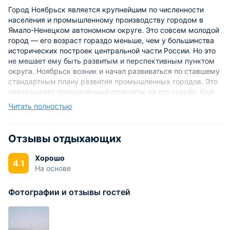
Город Ноябрьск является крупнейшим по численности
населения и промышленному производству городом в
Ямало-Ненецком автономном округе. Это совсем молодой
город — его возраст гораздо меньше, чем у большинства
исторических построек центральной части России. Но это
не мешает ему быть развитым и перспективным пунктом
округа. Ноябрьск возник и начал развиваться по ставшему
стандартным плану развития промышленных городов. Это
накладывает определённый отпечаток на его судьбу. Ещё
до того, как появился город, здесь начали добывать нефть,
Читать полностью
поэтому Ноябрьск считается городом нефтяников в первую
очередь.
Отзывы отдыхающих
Кроме важного промышленного значения, город имеет
выгодное географическое расположение — это упрощает
Хорошо
4.1
транспортировку добываемых здесь ресурсов, делает
На основе
город доступнее для туристов, а также дарит широкие
возможности для путешествий горожанам. Рядом с
Фотографии и отзывы гостей
городом и на его территории проходят две крупные реки
— Обь и Пура, также в Ноябрьске находится озеро Тету-
Мамонтяй.