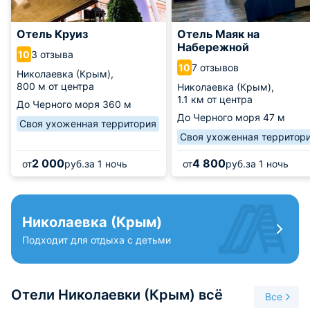
Отель Круиз
Отель Маяк на
Набережной
3 отзыва
10
7 отзывов
10
Николаевка (Крым),
800 м от центра
Николаевка (Крым),
1.1 км от центра
До Черного моря
360 м
До Черного моря
47 м
Своя ухоженная территория
Своя ухоженная территор
2 000
4 800
от
руб.
за 1 ночь
от
руб.
за 1 ночь
Николаевка (Крым)
Подходит для отдыха с детьми
Отели Николаевки (Крым) всё
Все