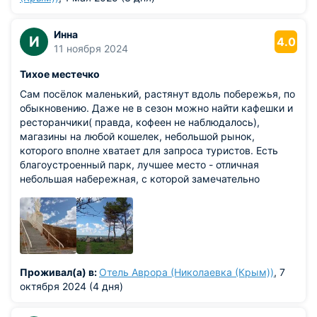
Инна
И
4.0
11 ноября 2024
Тихое местечко
Сам посёлок маленький, растянут вдоль побережья, по
обыкновению. Даже не в сезон можно найти кафешки и
ресторанчики( правда, кофеен не наблюдалось),
магазины на любой кошелек, небольшой рынок,
которого вполне хватает для запроса туристов. Есть
благоустроенный парк, лучшее место - отличная
небольшая набережная, с которой замечательно
наблюдать закаты на море. Некоторая проблема с
пляжами - берег норовит съехать в море, его
необходимо укреплять. Также, нет ни одного киоска
хотя бы с газетами, не говоря о книгах - этого мне
весьма не хватало)
Проживал(а) в:
Отель Аврора (Николаевка (Крым))
, 7
октября 2024 (4 дня)