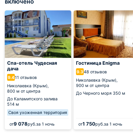
включено
Спа-отель Чудесная
Гостиница Enigma
дача
48 отзывов
9.3
11 отзывов
9.4
Николаевка (Крым),
900 м от центра
Николаевка (Крым),
800 м от центра
До Черного моря
350 м
До Каламитского залива
514 м
Своя ухоженная территория
9 078
1 750
от
руб.
за 1 ночь
от
руб.
за 1 ночь