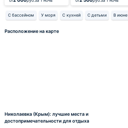
2 000
2 500
от
руб.
за 1 ночь
от
руб.
за 1 ночь
С бассейном
У моря
С кухней
С детьми
В июне
Расположение на карте
Николаевка (Крым): лучшие места и
достопримечательности для отдыха