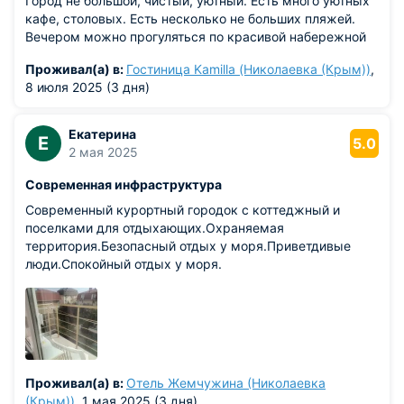
Город не большой, чистый, уютный. Есть много уютных
кафе, столовых. Есть несколько не больших пляжей.
Вечером можно прогуляться по красивой набережной
Проживал(а) в:
Гостиница Kamilla (Николаевка (Крым))
,
8 июля 2025 (3 дня)
Екатерина
Е
5.0
2 мая 2025
Современная инфраструктура
Современный курортный городок с коттеджный и
поселками для отдыхающих.Охраняемая
территория.Безопасный отдых у моря.Приветдивые
люди.Спокойный отдых у моря.
Проживал(а) в:
Отель Жемчужина (Николаевка
(Крым))
, 1 мая 2025 (3 дня)