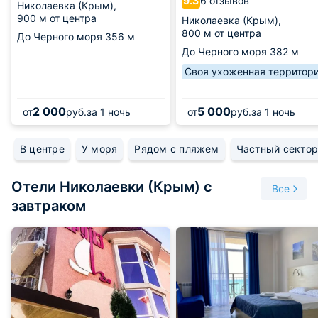
6 отзывов
9.3
Николаевка (Крым),
900 м от центра
Николаевка (Крым),
800 м от центра
До Черного моря
356 м
До Черного моря
382 м
Своя ухоженная территор
2 000
5 000
от
руб.
за 1 ночь
от
руб.
за 1 ночь
В центре
У моря
Рядом с пляжем
Частный секто
Отели Николаевки (Крым) с
Все
завтраком