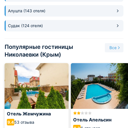
достопримечательности Крыма, а вечером Вас доставят в
поселок. Поселок очень подходит для семейного отдыха, а
Алушта
(143 отеля)
частный сектор с радостью предлагает недорогое
размещение на берегу моря.
Судак
(124 отеля)
Популярные гостиницы
Все
Николаевки (Крым)
Отель Жемчужина
Отель Апельсин
53 отзыва
9.4