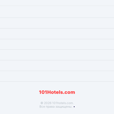
х властей. До 1945 года здесь находилось правительственное 
ь. Прежнее русло было попросту закопано, новым же руслом по
азделяя его на две половинки.
 так же имеет свою историю. Раньше она называлась «Кайзерхоф
м атакам советской авиации. Это произошло в октябре 1944 го
ние – Гусев. Название было дано в честь смертельно раненого 
иционными видами топлива по-прежнему остаются дрова и каме
ь всего несколько.
© 2026 101hotels.com.
Все права защищены.