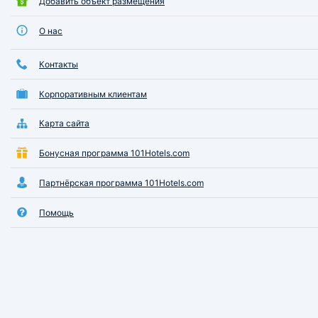
Добавить объект размещения
принято украшать воздушными шарами.
О нас
Город Гусев всегда был местом сосредоточения региональны
Поэтому его ещё называют городом чиновников.
Контакты
Река Писса, протекающая по городу, существенно изменилас
годом. С этого времени река протекает через центр города, р
Корпоративным клиентам
Гостиница «Королевский двор», расположенная у реки Писса,
Карта сайта
многие представители высокого сословия.
Бонусная программа 101Hotels.com
Во время Второй мировой войны город подвергался массивны
Партнёрская программа 101Hotels.com
В 1946 году он получил своё современное (российское) назва
Помощь
В 2012 году город Гусев был частично газифицирован. Трад
покрыто асфальтом. Улиц, вымощенных булыжником, осталос