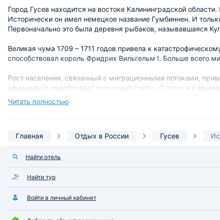
Город Гусев находится на востоке Калининградской области.
Исторически он имел немецкое название Гумбиннен. И только
Первоначально это была деревня рыбаков, называвшаяся Кул
Великая чума 1709 – 1711 годов привела к катастрофическом
способствовал король Фридрих Вильгельм I. Больше всего ми
Рост населения, связанный с миграционными потоками, приво
официально приобретает городской статус. С этого же време
Читать полностью
Через сто лет со дня придания Гумбиннену статуса города в
достопримечательностью города.
Главная
Отдых в России
Гусев
Ис
В период с 1758 по 1762 Гумбинен находился в подчинении Ро
Наиболее быстрое развитие города отмечалось в 19 и первой
Найти отель
построен и введён в эксплуатацию газовый завод, построена
канализация, реализован проект городского парка и так дале
Найти тур
Отдельного внимания заслуживает установка статуи лося, ко
Войти в личный кабинет
была выполнена в Потсдаме, для чего использовалась бронз
лесничестве, где у него была своя мастерская. В советский 