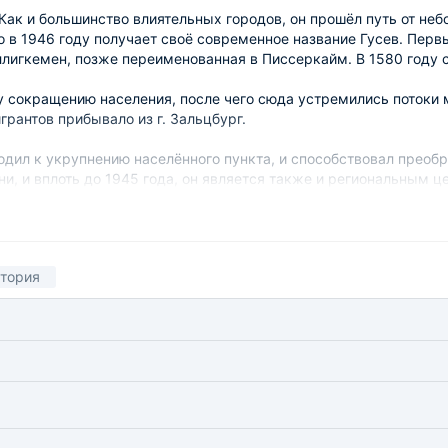
 Как и большинство влиятельных городов, он прошёл путь от не
 в 1946 году получает своё современное название Гусев. Перв
лигкемен, позже переименованная в Писсеркайм. В 1580 году 
у сокращению населения, после чего сюда устремились потоки 
грантов прибывало из г. Зальцбург.
дил к укрупнению населённого пункта, и способствовал преобра
ни, и вплоть до 1945 года, он является также и региональным 
 его центре был установлен памятник бывшему королю Фридриху
тория
ссийской империи. В 1812 г. его посетил Наполеон, в то время 
 половине 20 века. В этот период в городе была построена сел
 скотобойня, здание суда, объекты военной инфраструктуры, р
е.
торая стала одной из главных достопримечательностей этого го
а. Гипсовая основа статуи произведена немецким скульптором 
период статуя находилась в городском зоопарке Калининграда, 