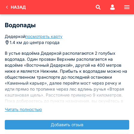
НАЗАД
Водопады
Дедеркой
посмотреть карту
1.4 км до центра города
В устье водоёма Дедеркой располагаются 2 голубых
водопада. Один прозван Верхним располагается на
водоёме «Восточный Дедеркой», другой на 400 метров
ниже и является Нижним. Прибыть к водопадам можно на
общественном транспорте до последней остановки
«Каменный карьер», далее перейти мост через речку и
идти прямо по тропинке через лес вдлинь ручья «Вторая
каштановая щель». Расстояние примерно 9 километров.
Пока добираетесь до пункта назначения, вы окунётесь в
нереально яркие пейзажи лесов с шикарными каштанами,
Читать полностью
которые летом необычайно красивы.
Добавить отзыв
Возвышенность каждого из водопадов примерно по семь
метров. Снизу водопадов не грех искупаться в каменных