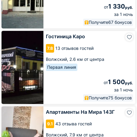
1 330
от
руб.
за 1 ночь
Получите
67 бонусов
Гостиница
Гостиница Каро
Каро
7.8
13 отзывов гостей
Волжский,
2.6 км от центра
Первая линия
1 500
от
руб.
за 1 ночь
Получите
75 бонусов
Апартаменты
Апартаменты На Мира 143Г
На
Мира
9.1
43 отзыва гостей
143Г
Волжский,
7.9 км от центра