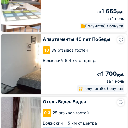
1 665
от
руб.
за 1 ночь
Получите
83 бонуса
Апартаменты
Апартаменты 40 лет Победы
40
лет
10
39 отзывов гостей
Победы
Волжский,
6.4 км от центра
1 700
от
руб.
за 1 ночь
Получите
85 бонусов
Отель
Отель Баден Баден
Баден
Баден
9.3
28 отзывов гостей
Волжский,
1.5 км от центра