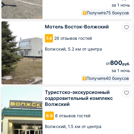
за 1 ночь
Получите
75 бонусов
Мотель
Мотель Восток-Волжский
Восток-
Волжский
7.4
26 отзывов гостей
Волжский,
5.2 км от центра
800
от
руб.
за 1 ночь
Получите
40 бонусов
Туристско-
Туристско-экскурсионный
экскурсионный
оздоровительный комплекс
оздоровительный
Волжский
комплекс
Волжский
8.9
8 отзывов гостей
Волжский,
1.5 км от центра