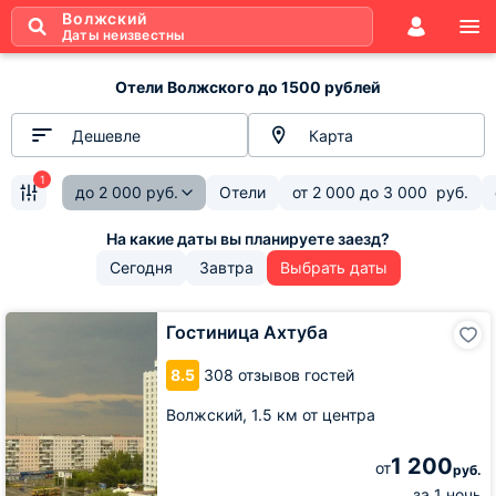
Волжский
Даты неизвестны
Отели Волжского до 1500 рублей
Дешевле
Карта
1
до
2 000
руб.
Отели
от
2 000
до
3 000
руб.
Сегодня
Завтра
Выбрать даты
Гостиница
Гостиница Ахтуба
Ахтуба
8.5
308 отзывов гостей
Волжский,
1.5 км от центра
1 200
от
руб.
за 1 ночь