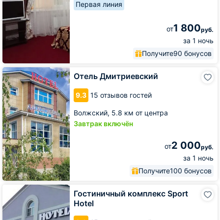
Первая линия
1 800
от
руб.
за 1 ночь
Получите
90 бонусов
Отель
Отель Дмитриевский
Дмитриевский
9.3
15 отзывов гостей
Волжский,
5.8 км от центра
Завтрак включён
2 000
от
руб.
за 1 ночь
Получите
100 бонусов
Гостиничный
Гостиничный комплекс Sport
комплекс
Hotel
Sport
Hotel