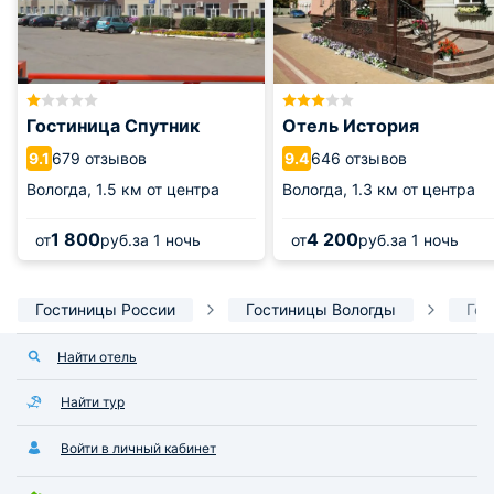
Гостиница Спутник
Отель История
679 отзывов
646 отзывов
9.1
9.4
Вологда,
1.5 км от центра
Вологда,
1.3 км от центра
1 800
4 200
от
руб.
за 1 ночь
от
руб.
за 1 ночь
Гостиницы России
Гостиницы Вологды
Гос
Найти отель
Найти тур
Войти в личный кабинет