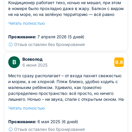
Кондиционер работает тихо, ночью не мешал, при этом
в номере было прохладно даже в жару. Балкон с видом
не на море, но на зелёную территорию — всё равно
приятно выйти подышать воздухом. Убирались
Читать полностью
регулярно, полотенца меняли вовремя, претензий к
чистоте нет. На территории есть бассейн, вода чистая,
Проживание:
7 апреля 2026 (5 дней)
подогревается — пару раз купались вечером, когда
море уже остыло.
Отзыв оставлен без бронирования
Из недостатков: не хватает шезлонгов у бассейна: их
мало, и занять свободное место утром сложно,
Всеволод
В
приходится ждать или идти на пляж.
9.6
6 июня 2025
Место сразу располагает – от входа пахнет свежестью
и морем, а не хлоркой. Пляж близко, удобно ходить с
маленьким ребёнком. Удивило, как грамотно
распределено пространство: всё просто, но ничего
лишнего. Ночью – ни звука, спали с открытым окном. На
территории чисто, много лавочек и цветущих клумб.
Читать полностью
Персонал всегда вежлив и внимателен, особенно к
детям. Это не просто гостиница, а место с
Проживание:
6 мая 2025 (6 дней)
настроением.
Из недостатков: не хватало хотя бы одного автомата с
Отзыв оставлен без бронирования