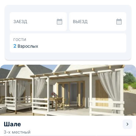
домика, которые построены из натуральных
материалов. В каждом из них: скоростной Wi-Fi,
комфортабельные спальные места, шкаф для хранения
вещей, сплит-система и собственная ванная комната.
ЗАЕЗД
ВЫЕЗД
В стоимость проживания входит завтрак.Также в
каждом домике имеется терраса с обеденной зоной.
На территории располагается баня, у которой выход
прямо на пляж и море. У отеля идеальное
ГОСТИ
расположение, ведь он находится всего в нескольких
2
Взрослых
метрах от берега моря, кроме того, он близок ко всей
инфраструктуре посёлка. Отдыхающим на автомобиле
предоставляется бесплатная автостоянка. Для
маленьких гостей оборудована детская площадка.
Расстояние до аэропорта — 46 км, до
железнодорожного вокзала — 44,7 км.
Шале
3-х местный