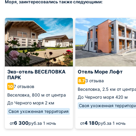
Моря, заинтересовались также следующими:
Эко-отель ВЕСЕЛОВКА
Отель Море Лофт
ПАРК
3 отзыва
8.7
7 отзывов
10
Веселовка,
2.5 км от центр
Веселовка,
800 м от центра
До Черного моря
420 м
До Черного моря
2 км
Своя ухоженная территор
Своя ухоженная территория
6 300
4 180
от
руб.
за 1 ночь
от
руб.
за 1 ночь