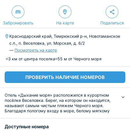
Забронировать
На карте
Поделиться
Краснодарский край, Темрюкский р-н, Новотаманское
с.п., п. Веселовка, ул. Морская, д. 6/2
—
Посмотреть на карте
3 км от центра поселка
55 м от Черного моря
ПРОВЕРИТЬ НАЛИЧИЕ НОМЕРОВ
Отель «Дыхание моря» расположился в курортном
посёлке Веселовка. Берег, на котором он находится,
называют самым чистым пляжем Черного моря.
Благодаря пологому входу в море, белому мягкому
песку и протяженностью, пляж сравнивают с
тропическим.
Доступные номера
На закрытой территории стоят 24 уютных и стильных