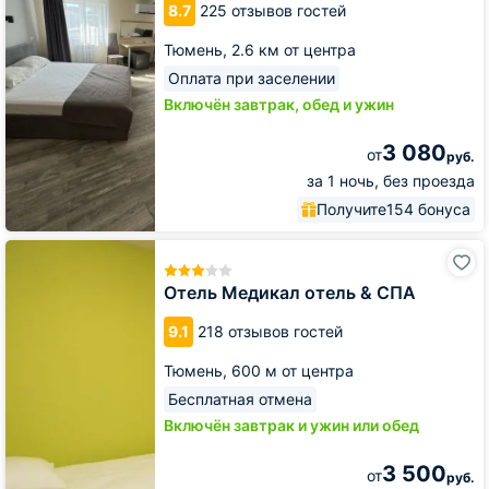
8.7
225 отзывов гостей
Тюмень,
2.6 км от центра
Оплата при заселении
Включён завтрак, обед и ужин
3 080
от
руб.
за 1 ночь, без проезда
Получите
154 бонуса
Отель
Медикал
отель
Отель Медикал отель & СПА
&
СПА
9.1
218 отзывов гостей
Тюмень,
600 м от центра
Бесплатная отмена
Включён завтрак и ужин или обед
3 500
от
руб.