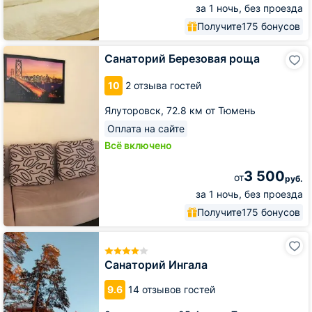
за 1 ночь, без проезда
Получите
175 бонусов
Санаторий
Санаторий Березовая роща
Березовая
роща
10
2 отзыва гостей
Ялуторовск,
72.8 км от Тюмень
Оплата на сайте
Всё включено
3 500
от
руб.
за 1 ночь, без проезда
Получите
175 бонусов
Санаторий
Ингала
Санаторий Ингала
9.6
14 отзывов гостей