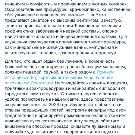
лечением и комфортным проживанием в уютных номерах.
Оздоровительные процедуры, spa-комплекс, качественное
обслуживание и полноценное питание — всё это
предлагают санатории с высоким рейтингом. Зачастую,
туристы приезжают в санатории Тюмени для лечения и
профилактики заболеваний нервной системы, опорно-
двигательного аппарата и пищеварительной системы. Для
улучшения самочувствия применяются такие процедуры,
как минеральные и жемчужные ванны, импульсная и
ультразвуковая терапия, лазеротерапия и терренкур.
Для тех, кто ищет отдых без лечения, в Тюмени есть
большой выбор санаториев с расслабляющим массажем,
соляной пещерой, сауной, а также рядом с
Горячим
источником Яр
,
Горячим источником Аван
,
Горячим
источником Советский
. Наслаждайтесь свежим воздухом,
приятными spa-процедурами и набирайтесь сил вдали от
городского шума и суеты. Стоимость путевки легко и
удобно посмотреть на нашем сайте, здесь представлены
актуальные цены на 2026 год. Изучите фото объектов и
отзывы предыдущих гостей, настройте фильтры под свои
предпочтения и бронируйте размещение онлайн. Укажите
количество путешественников и дату заезда, обратите
внимание на способы проезда, снимайте лучший номер и
получайте удовольствие от оздоровительного отдыха в