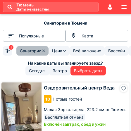
Тюмень
Даты неизвестны
Санатории в Тюмени
Популярные
Карта
1
Санатории
Цена
Всё включено
Бассейн
Сегодня
Завтра
Выбрать даты
Оздоровительный
Оздоровительный центр Веда
центр
Веда
10
1 отзыв гостей
Малая Зоркальцева,
223.2 км от Тюмень
Бесплатная отмена
Включён завтрак, обед и ужин