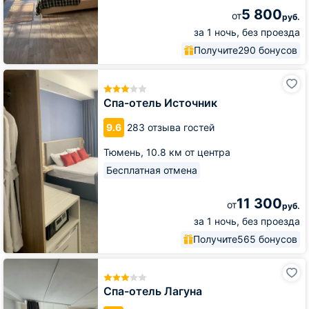
5 800
от
руб.
за 1 ночь, без проезда
Получите
290 бонусов
Спа-
отель
Источник
Спа-отель Источник
9.6
283 отзыва гостей
Тюмень,
10.8 км от центра
Бесплатная отмена
11 300
от
руб.
за 1 ночь, без проезда
Получите
565 бонусов
Спа-
отель
Лагуна
Спа-отель Лагуна