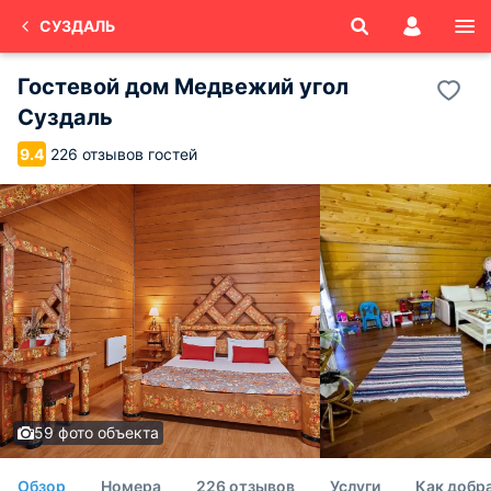
СУЗДАЛЬ
Гостевой дом Медвежий угол
Суздаль
226 отзывов гостей
9.4
59 фото объекта
Обзор
Номера
226 отзывов
Услуги
Как добр