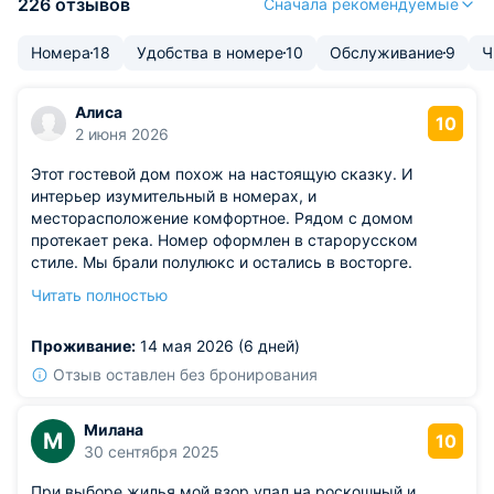
226 отзывов
Сначала рекомендуемые
Номера
18
Удобства в номере
10
Обслуживание
9
Ч
Алиса
10
2 июня 2026
Этот гостевой дом похож на настоящую сказку. И
интерьер изумительный в номерах, и
месторасположение комфортное. Рядом с домом
протекает река. Номер оформлен в старорусском
стиле. Мы брали полулюкс и остались в восторге.
Деревянная отделка прекрасно сочетается с мебелью,
Читать полностью
которая изумительно оформлена в старорусских
традициях. При этом жить в отеле было очень
Проживание:
14 мая 2026 (6 дней)
комфортно, так как все необходимые условия для этого
есть.
Отзыв оставлен без бронирования
Милана
М
10
30 сентября 2025
При выборе жилья мой взор упал на роскошный и