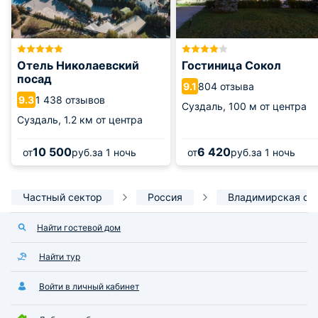
Отель Николаевский
Гостиница Сокол
посад
804 отзыва
9.1
1 438 отзывов
9.3
Суздаль,
100 м от центра
Суздаль,
1.2 км от центра
10 500
6 420
от
руб.
за 1 ночь
от
руб.
за 1 ночь
Частный сектор
Россия
Владимирская об
Найти гостевой дом
Найти тур
Войти в личный кабинет