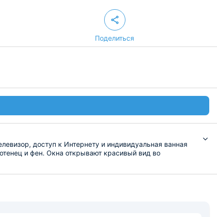
Поделиться
елевизор, доступ к Интернету и индивидуальная ванная
лотенец и фен. Окна открывают красивый вид во
лом. В двух шагах есть продуктовые магазины.
онастырь. Расстояние до аэропорта Семязино — 35 км, до