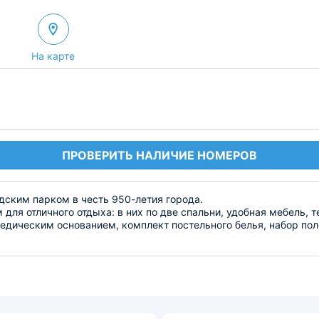
На карте
ПРОВЕРИТЬ НАЛИЧИЕ НОМЕРОВ
одским парком в честь 950-летия города.
для отличного отдыха: в них по две спальни, удобная мебель, т
педическим основанием, комплект постельного белья, набор по
й техникой для приготовления и хранения блюд, обеденным сто
у 950-летия города Суздаля или осмотреть Александровский м
 км.