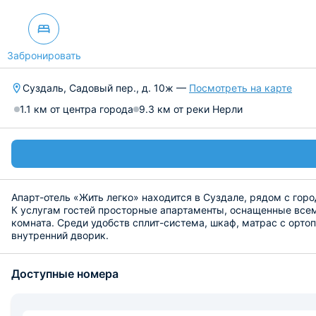
Забронировать
Суздаль, Садовый пер., д. 10ж —
Посмотреть на карте
1.1 км от центра города
9.3 км от реки Нерли
Апарт-отель «Жить легко» находится в Суздале, рядом с гор
К услугам гостей просторные апартаменты, оснащенные всем 
комната. Среди удобств сплит-система, шкаф, матрас с орто
внутренний дворик.
Кухонная зона оборудована гарнитуром, современной бытово
Рядом можно посетить «Дом культуры», прогуляться по парк
Доступные номера
железнодорожного вокзала Владимир-Пассажирский — 33,4