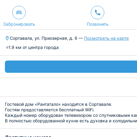
Забронировать
Позвонить
Сортавала, ул. Приозерная, д. 6 —
Посмотреть на карте
1.9 км от центра города
Гостевой дом «Рантатало» находится в Сортавале.
Гостям предоставляется бесплатный WiFi.
Каждый номер оборудован телевизором со спутниковыми ка
В полностью оборудованной кухне есть духовка и холодильни
Из окон открывается вид на озеро и сад.
При гостевом доме «Рантатало» оборудована общая сауна, р