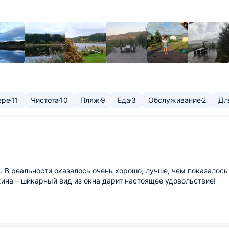
ере
11
Чистота
10
Пляж
9
Еда
3
Обслуживание
2
Дл
м. В реальности оказалось очень хорошо, лучше, чем показалос
жина – шикарный вид из окна дарит настоящее удовольствие!