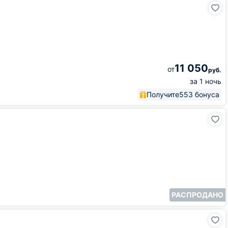
11 050
от
руб.
за 1 ночь
Получите
553 бонуса
РАСПРОДАНО