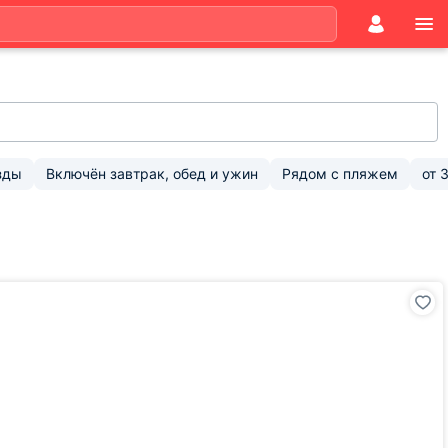
зды
Включён завтрак, обед и ужин
Рядом с пляжем
от
3