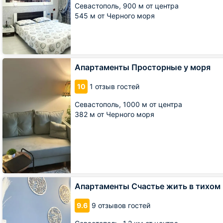
Севастополь,
900 м от центра
545 м от Черного моря
Апартаменты
Апартаменты Просторные у моря
Просторные
у
10
1 отзыв гостей
моря
Севастополь,
1000 м от центра
382 м от Черного моря
Апартаменты
Апартаменты Счастье жить в тихом
Счастье
жить
9.6
9 отзывов гостей
в
тихом