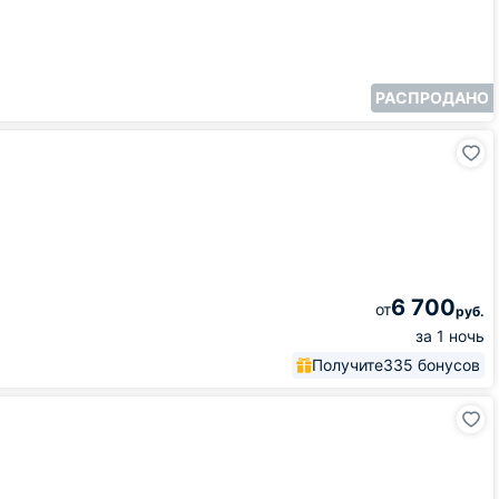
РАСПРОДАНО
6 700
от
руб.
за 1 ночь
Получите
335 бонусов