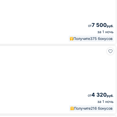
7 500
от
руб.
за 1 ночь
Получите
375 бонусов
4 320
от
руб.
за 1 ночь
Получите
216 бонусов