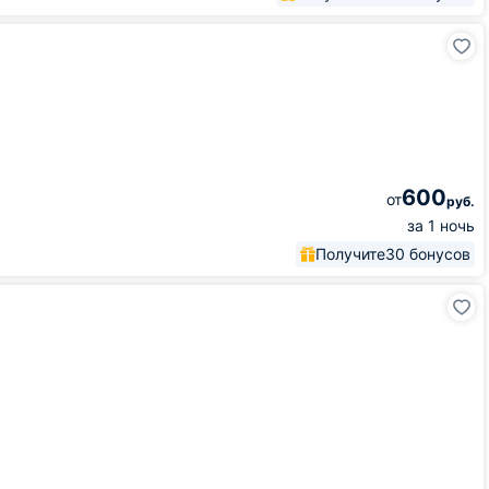
600
от
руб.
за 1 ночь
Получите
30 бонусов